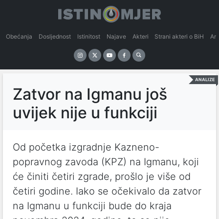
Obećanja
Dosljednost
Istinitost
Najave
Akteri
Strani akteri o BiH
An
ANALIZE
Zatvor na Igmanu još
uvijek nije u funkciji
Od početka izgradnje Kazneno-
popravnog zavoda (KPZ) na Igmanu, koji
će činiti četiri zgrade, prošlo je više od
četiri godine. Iako se očekivalo da zatvor
na Igmanu u funkciji bude do kraja