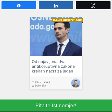
Share
Share
Tweet
DJELIMIČNO ISPUNJENO
Od najavljena dva
antikoruptivna zakona
kreiran nacrt za jedan
03. 01. 2025
Dalio Sijah
Pitajte Istinomjer!