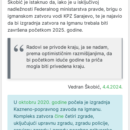
Škobić je istaknuo da, iako je u isključivoj
nadležnosti Federalnog ministarstva pravde, brigu o
igmanskom zatvoru vodi KPZ Sarajevo, te je najavio
da bi izgradnja zatvora na Igmanu trebala biti
završena početkom 2025. godine.
Radovi se privode kraju, ja se nadam,
prema optimističnim razmišljanjima, da
bi početkom iduće godine ta priča
mogla biti privedena kraju.
Vedran Škobić,
4.4.2024.
U
oktobru 2020. godine
počela je izgradnja
Kazneno-popravnog zavoda na Igmanu.
Kompleks zatvora
čine
četiri zgrade,
uključujući upravnu zgradu, zgradu policije,