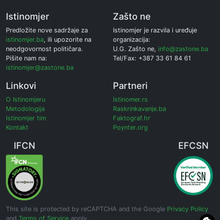
Istinomjer
Zašto ne
Predložite nove sadržaje za
Istinomjer je razvila i uređuje
istinomjer.ba
, ili upozorite na
organizacija:
neodgovornost političara.
U.G. Zašto ne,
info@zastone.ba
Pišite nam na:
Tel/Fax: +387 33 61 84 61
istinomjer@zastone.ba
Linkovi
Partneri
O Istinomjeru
Istinomer.rs
Metodologija
Raskrinkavanje.ba
Istinomjer tim
Faktograf.hr
Kontakt
Poynter.org
IFCN
EFCSN
This site is protected by reCAPTCHA and the Google
Privacy Policy
and
Terms of Service
apply.