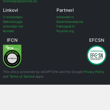
istinomjer@zastone.ba
Linkovi
Partneri
O Istinomjeru
Istinomer.rs
Metodologija
Raskrinkavanje.ba
Istinomjer tim
Faktograf.hr
Kontakt
Poynter.org
IFCN
EFCSN
This site is protected by reCAPTCHA and the Google
Privacy Policy
and
Terms of Service
apply.