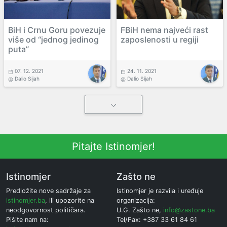
BiH i Crnu Goru povezuje
FBiH nema najveći rast
više od “jednog jedinog
zaposlenosti u regiji
puta”
07. 12. 2021
24. 11. 2021
Dalio Sijah
Dalio Sijah
Pitajte Istinomjer!
Istinomjer
Zašto ne
Predložite nove sadržaje za
Istinomjer je razvila i uređuje
istinomjer.ba
, ili upozorite na
organizacija:
neodgovornost političara.
U.G. Zašto ne,
info@zastone.ba
Pišite nam na:
Tel/Fax: +387 33 61 84 61