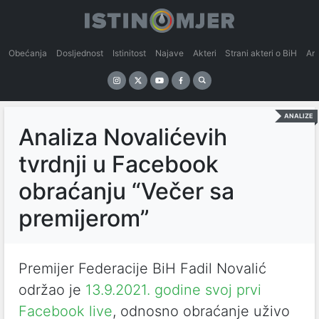
Obećanja
Dosljednost
Istinitost
Najave
Akteri
Strani akteri o BiH
An
ANALIZE
Analiza Novalićevih
tvrdnji u Facebook
obraćanju “Večer sa
premijerom”
Premijer Federacije BiH Fadil Novalić
održao je
13.9.2021. godine svoj prvi
Facebook live
, odnosno obraćanje uživo