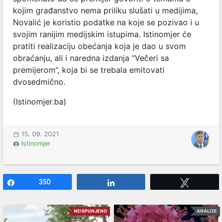
kojim građanstvo nema priliku slušati u medijima,
Novalić je koristio podatke na koje se pozivao i u
svojim ranijim medijskim istupima. Istinomjer će
pratiti realizaciju obećanja koja je dao u svom
obraćanju, ali i naredna izdanja “Večeri sa
premijerom”, koja bi se trebala emitovati
dvosedmično.
(Istinomjer.ba)
15. 09. 2021
Istinomjer
Share
350
Share
Tweet
NEISPUNJENO
ANALIZE