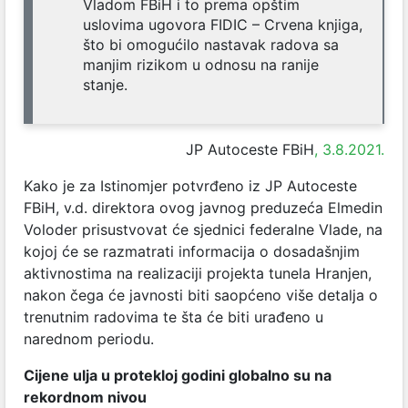
Vladom FBiH i to prema opštim
uslovima ugovora FIDIC – Crvena knjiga,
što bi omogućilo nastavak radova sa
manjim rizikom u odnosu na ranije
stanje.
JP Autoceste FBiH
, 3.8.2021.
Kako je za Istinomjer potvrđeno iz JP Autoceste
FBiH, v.d. direktora ovog javnog preduzeća Elmedin
Voloder prisustvovat će sjednici federalne Vlade, na
kojoj će se razmatrati informacija o dosadašnjim
aktivnostima na realizaciji projekta tunela Hranjen,
nakon čega će javnosti biti saopćeno više detalja o
trenutnim radovima te šta će biti urađeno u
narednom periodu.
Cijene ulja u protekloj godini globalno su na
rekordnom nivou