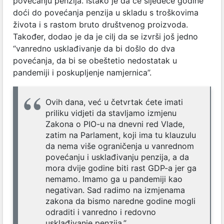
povećanju penzija. Istako je da će sljedeće godine
doći do povećanja penzija u skladu s troškovima
života i s rastom bruto društvenog proizvoda.
Također, dodao je da je cilj da se izvrši još jedno
“vanredno usklađivanje da bi došlo do dva
povećanja, da bi se obeštetio nedostatak u
pandemiji i poskupljenje namjernica”.
Ovih dana, već u četvrtak ćete imati
priliku vidjeti da stavljamo izmjenu
Zakona o PIO-u na dnevni red Vlade,
zatim na Parlament, koji ima tu klauzulu
da nema više ograničenja u vanrednom
povećanju i usklađivanju penzija, a da
mora dvije godine biti rast GDP-a jer ga
nemamo. Imamo ga u pandemiji kao
negativan. Sad radimo na izmjenama
zakona da bismo naredne godine mogli
odraditi i vanredno i redovno
usklađivanje penzija.”