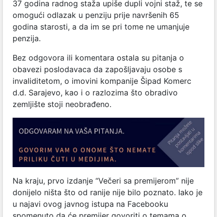
37 godina radnog staža upiše dupli vojni staž, te se
omogući odlazak u penziju prije navršenih 65
godina starosti, a da im se pri tome ne umanjuje
penzija.
Bez odgovora ili komentara ostala su pitanja o
obavezi poslodavaca da zapošljavaju osobe s
invaliditetom, o imovini kompanije Šipad Komerc
d.d. Sarajevo, kao i o razlozima što obradivo
zemljište stoji neobrađeno.
Na kraju, prvo izdanje “Večeri sa premijerom” nije
donijelo ništa što od ranije nije bilo poznato. Iako je
u najavi ovog javnog istupa na Facebooku
spomenuto da će premijer govoriti o temama o