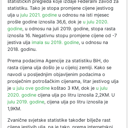
statističkih pregleda koje izdaje Federalni zavod za
statistiku. Tako je stopa promjene cijene jestivog
ulja u
julu 2021. godine
u odnosu na isti mjesec
prošle godine iznosila 36,6, dok je
u julu 2020.
godine
, u odnosu na juli 2019. godine, stopa rasta
iznosila 16. Negativnu stopu promjene cijene od -7
jestiva ulja
imala su 2019. godine
, u odnosu na
2018. godinu.
Prema podacima Agencije za statistiku BiH, do
rasta cijena ulja došlo je u cijeloj zemlji. Kako se
navodi u posljednjim objavljenim podacima o
prosječnim potrošačkim cijenama, litar jestivog ulja
je
u julu ove godine
koštao 3 KM, dok je
u julu
2020. godine
cijena ulja po litru iznosila 2,2KM. U
julu 2019. godine
,
cijena ulja po litru iznosila je
1,9KM.
Zvanične svjetske statistike također bilježe rast
cijena jestivih ulja, pa je tako, prema internetskoj