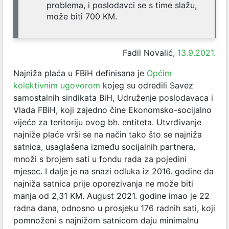
problema, i poslodavci se s time slažu,
može biti 700 KM.
Fadil Novalić,
13.9.2021.
Najniža plaća u FBiH definisana je
Općim
kolektivnim ugovorom
kojeg su odredili Savez
samostalnih sindikata BiH, Udruženje poslodavaca i
Vlada FBiH, koji zajedno čine Ekonomsko-socijalno
vijeće za teritoriju ovog bh. entiteta. Utvrđivanje
najniže plaće vrši se na način tako što se najniža
satnica, usaglašena između socijalnih partnera,
množi s brojem sati u fondu rada za pojedini
mjesec. I dalje je na snazi odluka iz 2016. godine da
najniža satnica prije oporezivanja ne može biti
manja od 2,31 KM. August 2021. godine imao je 22
radna dana, odnosno u prosjeku 176 radnih sati, koji
pomnoženi s najnižom satnicom daju minimalnu