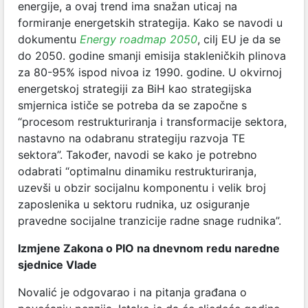
energije, a ovaj trend ima snažan uticaj na
formiranje energetskih strategija. Kako se navodi u
dokumentu
Energy roadmap 2050
, cilj EU je da se
do 2050. godine smanji emisija stakleničkih plinova
za 80-95% ispod nivoa iz 1990. godine. U okvirnoj
energetskoj strategiji za BiH kao strategijska
smjernica ističe se potreba da se započne s
“procesom restrukturiranja i transformacije sektora,
nastavno na odabranu strategiju razvoja TE
sektora”. Također, navodi se kako je potrebno
odabrati “optimalnu dinamiku restrukturiranja,
uzevši u obzir socijalnu komponentu i velik broj
zaposlenika u sektoru rudnika, uz osiguranje
pravedne socijalne tranzicije radne snage rudnika”.
Izmjene Zakona o PIO na dnevnom redu naredne
sjednice Vlade
Novalić je odgovarao i na pitanja građana o