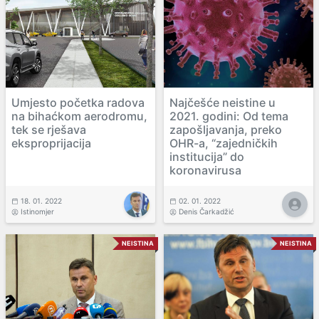
Umjesto početka radova
Najčešće neistine u
na bihaćkom aerodromu,
2021. godini: Od tema
tek se rješava
zapošljavanja, preko
eksproprijacija
OHR-a, “zajedničkih
institucija” do
koronavirusa
18. 01. 2022
02. 01. 2022
Istinomjer
Denis Čarkadžić
NEISTINA
NEISTINA