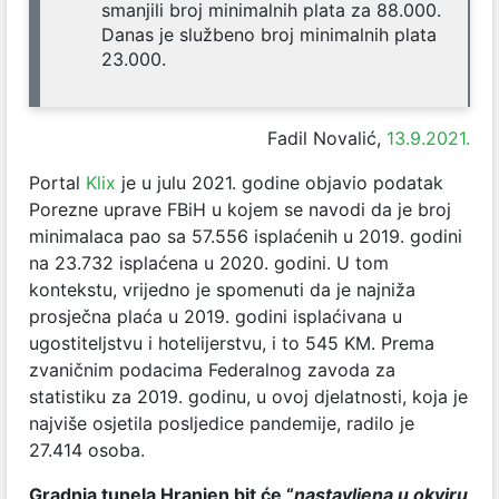
smanjili broj minimalnih plata za 88.000.
Danas je službeno broj minimalnih plata
23.000.
Fadil Novalić,
13.9.2021.
Portal
Klix
je u julu 2021. godine objavio podatak
Porezne uprave FBiH u kojem se navodi da je broj
minimalaca pao sa 57.556 isplaćenih u 2019. godini
na 23.732 isplaćena u 2020. godini. U tom
kontekstu, vrijedno je spomenuti da je najniža
prosječna plaća u 2019. godini isplaćivana u
ugostiteljstvu i hotelijerstvu, i to 545 KM. Prema
zvaničnim podacima Federalnog zavoda za
statistiku za 2019. godinu, u ovoj djelatnosti, koja je
najviše osjetila posljedice pandemije, radilo je
27.414 osoba.
Gradnja tunela Hranjen bit će “
nastavljena u okviru