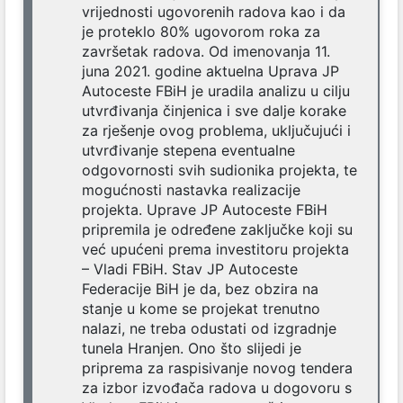
vrijednosti ugovorenih radova kao i da
je proteklo 80% ugovorom roka za
završetak radova. Od imenovanja 11.
juna 2021. godine aktuelna Uprava JP
Autoceste FBiH je uradila analizu u cilju
utvrđivanja činjenica i sve dalje korake
za rješenje ovog problema, uključujući i
utvrđivanje stepena eventualne
odgovornosti svih sudionika projekta, te
mogućnosti nastavka realizacije
projekta. Uprave JP Autoceste FBiH
pripremila je određene zaključke koji su
već upućeni prema investitoru projekta
– Vladi FBiH. Stav JP Autoceste
Federacije BiH je da, bez obzira na
stanje u kome se projekat trenutno
nalazi, ne treba odustati od izgradnje
tunela Hranjen. Ono što slijedi je
priprema za raspisivanje novog tendera
za izbor izvođača radova u dogovoru s