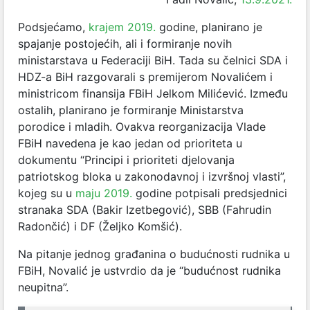
Podsjećamo,
krajem 2019.
godine, planirano je
spajanje postojećih, ali i formiranje novih
ministarstava u Federaciji BiH. Tada su čelnici SDA i
HDZ-a BiH razgovarali s premijerom Novalićem i
ministricom finansija FBiH Jelkom Milićević. Između
ostalih, planirano je formiranje Ministarstva
porodice i mladih. Ovakva reorganizacija Vlade
FBiH navedena je kao jedan od prioriteta u
dokumentu “Principi i prioriteti djelovanja
patriotskog bloka u zakonodavnoj i izvršnoj vlasti”,
kojeg su u
maju 2019.
godine potpisali predsjednici
stranaka SDA (Bakir Izetbegović), SBB (Fahrudin
Radončić) i DF (Željko Komšić).
Na pitanje jednog građanina o budućnosti rudnika u
FBiH, Novalić je ustvrdio da je “budućnost rudnika
neupitna”.