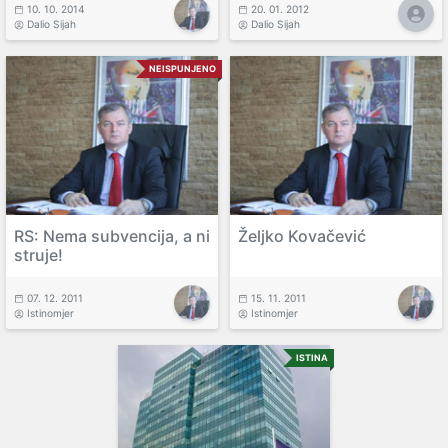
10. 10. 2014
20. 01. 2012
Dalio Sijah
Dalio Sijah
NEISPUNJENO
RS: Nema subvencija, a ni
Željko Kovačević
struje!
07. 12. 2011
15. 11. 2011
Istinomjer
Istinomjer
ISTINA