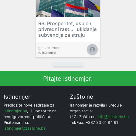
RS: Prosperitet, uspjeh,
privredni rast… I ukidanje
subvencija za struju
15. 11. 2011
Istinomjer
Pitajte Istinomjer!
Istinomjer
Zašto ne
Predložite nove sadržaje za
Istinomjer je razvila i uređuje
istinomjer.ba
, ili upozorite na
organizacija:
neodgovornost političara.
U.G. Zašto ne,
info@zastone.ba
Pišite nam na:
Tel/Fax: +387 33 61 84 61
istinomjer@zastone.ba