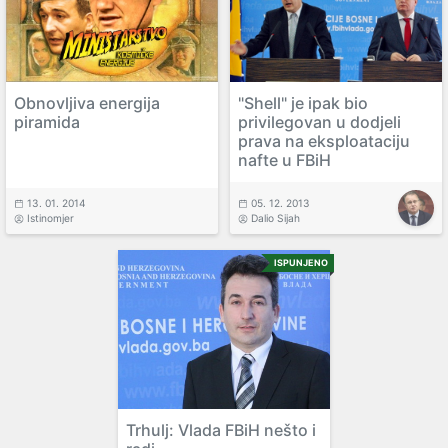
Obnovljiva energija
"Shell" je ipak bio
piramida
privilegovan u dodjeli
prava na eksploataciju
nafte u FBiH
13. 01. 2014
05. 12. 2013
Istinomjer
Dalio Sijah
ISPUNJENO
Trhulj: Vlada FBiH nešto i