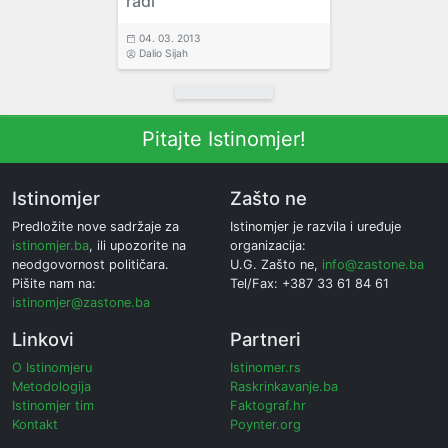
radi
04. 03. 2013
Dalio Sijah
Pitajte Istinomjer!
Istinomjer
Zašto ne
Predložite nove sadržaje za
Istinomjer je razvila i uređuje
istinomjer.ba
, ili upozorite na
organizacija:
neodgovornost političara.
U.G. Zašto ne,
info@zastone.ba
Pišite nam na:
Tel/Fax: +387 33 61 84 61
istinomjer@zastone.ba
Linkovi
Partneri
O Istinomjeru
Istinomer.rs
Metodologija
Raskrinkavanje.ba
Istinomjer tim
Faktograf.hr
Kontakt
Poynter.org