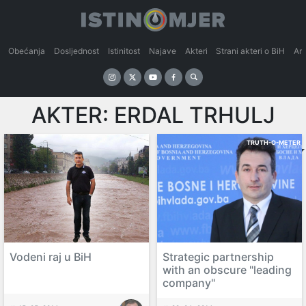
Obećanja
Dosljednost
Istinitost
Najave
Akteri
Strani akteri o BiH
An
AKTER:
ERDAL TRHULJ
TRUTH-O-METER
Vodeni raj u BiH
Strategic partnership
with an obscure "leading
company"