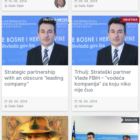
15. 05. 2014
29. 04. 2014
Dalio Sijah
Dalio Sijah
TRUTH-O-METER
NEISTINA
Strategic partnership
Trhulj: Strateški partner
with an obscure “leading
Vlade FBiH – “vodeća
company”
kompanija” za koju niko
nije čuo
29. 04. 2014
19. 04. 2014
Dalio Sijah
Istinomjer
ANALIZE