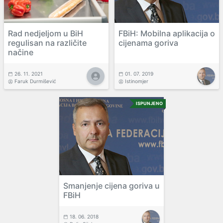
Rad nedjeljom u BiH
FBiH: Mobilna aplikacija o
regulisan na različite
cijenama goriva
načine
26. 11. 2021
01. 07. 2019
Faruk Durmišević
Istinomjer
ISPUNJENO
Smanjenje cijena goriva u
FBiH
18. 06. 2018