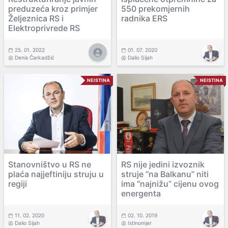
preduzeća kroz primjer
550 prekomjernih
Željeznica RS i
radnika ERS
Elektroprivrede RS
25. 01. 2022
01. 07. 2020
Denis Čarkadžić
Dalio Sijah
NEISTINA
NEISTINA
Stanovništvo u RS ne
RS nije jedini izvoznik
plaća najjeftiniju struju u
struje “na Balkanu” niti
regiji
ima “najnižu” cijenu ovog
energenta
11. 02. 2020
02. 10. 2019
Dalio Sijah
Istinomjer