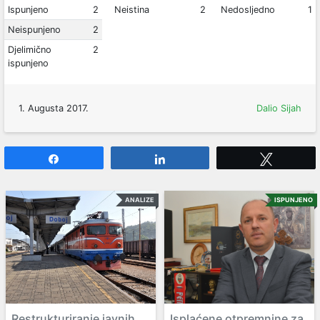
Ispunjeno
2
Neistina
2
Nedosljedno
1
Neispunjeno
2
Djelimično
2
ispunjeno
1. Augusta 2017.
Dalio Sijah
Share
Share
Tweet
ANALIZE
ISPUNJENO
Restrukturiranje javnih
Isplaćene otpremnine za