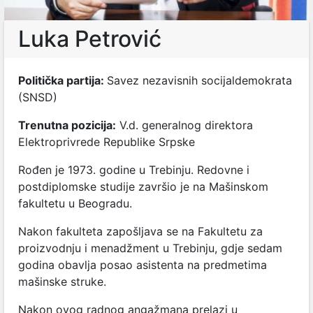
Luka Petrović
Politička partija:
Savez nezavisnih socijaldemokrata
(SNSD)
Trenutna pozicija:
V.d. gеnеralnog dirеktora
Elektroprivrede Republike Srpske
Rođen je 1973. godine u Trebinju. Redovne i
postdiplomske studije završio je na Mašinskom
fakultetu u Beogradu.
Nakon fakulteta zapošlјava se na Fakultetu za
proizvodnju i menadžment u Trebinju, gdje sedam
godina obavlјa posao asistenta na predmetima
mašinske struke.
Nakon ovog radnog angažmana prelazi u