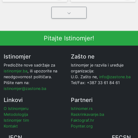
Pitajte Istinomjer!
Istinomjer
Zašto ne
Predložite nove sadržaje za
Istinomjer je razvila i uređuje
istinomjer.ba
, ili upozorite na
organizacija:
neodgovornost političara.
U.G. Zašto ne,
info@zastone.ba
Pišite nam na:
Tel/Fax: +387 33 61 84 61
istinomjer@zastone.ba
Linkovi
Partneri
O Istinomjeru
Istinomer.rs
Metodologija
Raskrinkavanje.ba
Istinomjer tim
Faktograf.hr
Kontakt
Poynter.org
IFCN
EFCSN