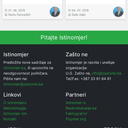
21. 06. 2019
04. 07. 2018
Denis Čarkadžić
Dalio Sijah
Pitajte Istinomjer!
Istinomjer
Zašto ne
Predložite nove sadržaje za
Istinomjer je razvila i uređuje
istinomjer.ba
, ili upozorite na
organizacija:
neodgovornost političara.
U.G. Zašto ne,
info@zastone.ba
Pišite nam na:
Tel/Fax: +387 33 61 84 61
istinomjer@zastone.ba
Linkovi
Partneri
O Istinomjeru
Istinomer.rs
Metodologija
Raskrinkavanje.ba
Istinomjer tim
Faktograf.hr
Kontakt
Poynter.org