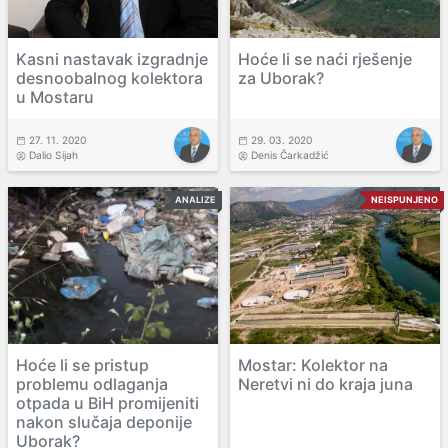
Kasni nastavak izgradnje
Hoće li se naći rješenje
desnoobalnog kolektora
za Uborak?
u Mostaru
27. 11. 2020
29. 03. 2020
Dalio Sijah
Denis Čarkadžić
ANALIZE
NEISPUNJENO
Hoće li se pristup
Mostar: Kolektor na
problemu odlaganja
Neretvi ni do kraja juna
otpada u BiH promijeniti
nakon slučaja deponije
Uborak?