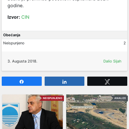
godine.
Izvor:
CIN
Obećanja
Neispunjeno
2
3. Augusta 2018.
Dalio Sijah
Share
Share
Tweet
NEISPUNJENO
ANALIZE