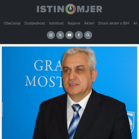
Obećanja
Dosljednost
Istinitost
Najave
Akteri
Strani akteri o BiH
An