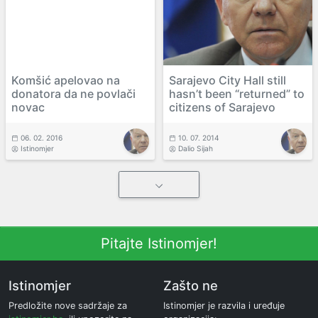
Komšić apelovao na
Sarajevo City Hall still
donatora da ne povlači
hasn’t been “returned” to
novac
citizens of Sarajevo
06. 02. 2016
10. 07. 2014
Istinomjer
Dalio Sijah
Pitajte Istinomjer!
Istinomjer
Zašto ne
Predložite nove sadržaje za
Istinomjer je razvila i uređuje