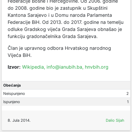
Federacije Bosne i Hercegovine. Od 2006. godine
do 2008. godine bio je zastupnik u Skupštini
Kantona Sarajevo i u Domu naroda Parlamenta
Federacije BiH. Od 2013. do 2017. godine na temelju
odluke Gradskog vijeća Grada Sarajeva obnašao je
funkciju gradonačelnika Grada Sarajeva.
Član je upravnog odbora Hrvatskog narodnog
Vijeća BiH.
Izvor:
Wikipedia,
info@ianubih.ba
,
hnvbih.org
Obećanja
Neispunjeno
2
Ispunjeno
1
8. Jula 2014.
Dalio Sijah