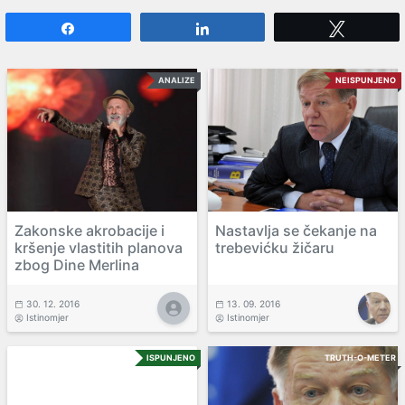
Share
Share
Tweet
ANALIZE
NEISPUNJENO
Zakonske akrobacije i
Nastavlja se čekanje na
kršenje vlastitih planova
trebevićku žičaru
zbog Dine Merlina
30. 12. 2016
13. 09. 2016
Istinomjer
Istinomjer
ISPUNJENO
TRUTH-O-METER