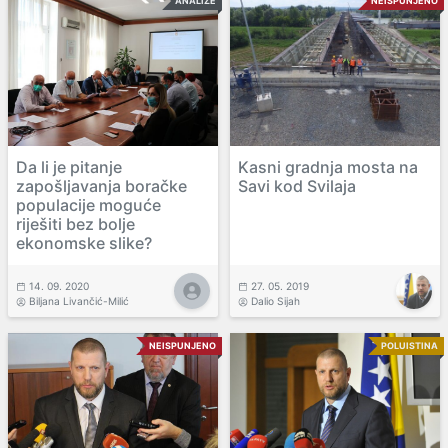
ANALIZE
NEISPUNJENO
Da li je pitanje
Kasni gradnja mosta na
zapošljavanja boračke
Savi kod Svilaja
populacije moguće
riješiti bez bolje
ekonomske slike?
14. 09. 2020
27. 05. 2019
Biljana Livančić-Milić
Dalio Sijah
NEISPUNJENO
POLUISTINA