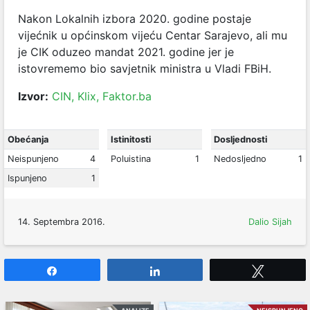
Nakon Lokalnih izbora 2020. godine postaje
vijećnik u općinskom vijeću Centar Sarajevo, ali mu
je CIK oduzeo mandat 2021. godine jer je
istovrememo bio
savjetnik ministra u Vladi FBiH.
Izvor:
CIN,
Klix,
Faktor.ba
Obećanja
Istinitosti
Dosljednosti
Neispunjeno
4
Poluistina
1
Nedosljedno
1
Ispunjeno
1
14. Septembra 2016.
Dalio Sijah
Share
Share
Tweet