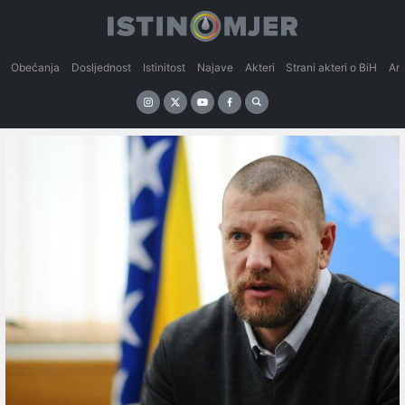
Obećanja
Dosljednost
Istinitost
Najave
Akteri
Strani akteri o BiH
An