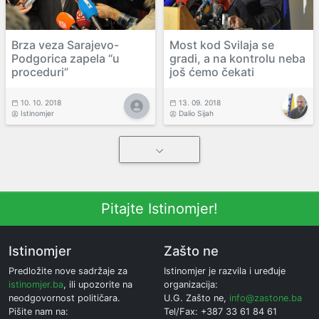
Brza veza Sarajevo-
Most kod Svilaja se
Podgorica zapela “u
gradi, a na kontrolu neba
proceduri”
još ćemo čekati
10. 10. 2018
13. 09. 2018
Istinomjer
Dalio Sijah
Pitajte Istinomjer!
Istinomjer
Zašto ne
Predložite nove sadržaje za
Istinomjer je razvila i uređuje
istinomjer.ba
, ili upozorite na
organizacija:
neodgovornost političara.
U.G. Zašto ne,
info@zastone.ba
Pišite nam na:
Tel/Fax: +387 33 61 84 61