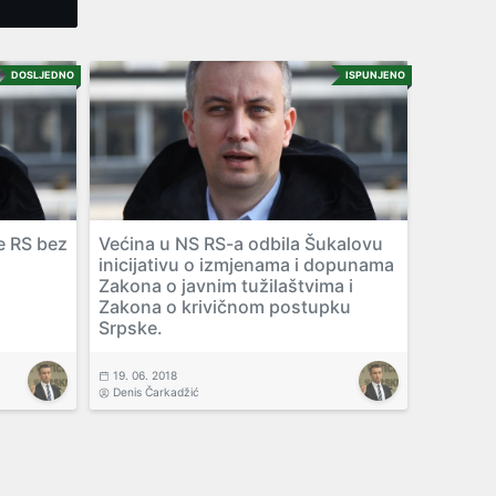
Tweet
DOSLJEDNO
ISPUNJENO
e RS bez
Većina u NS RS-a odbila Šukalovu
inicijativu o izmjenama i dopunama
Zakona o javnim tužilaštvima i
Zakona o krivičnom postupku
Srpske.
19. 06. 2018
Denis Čarkadžić