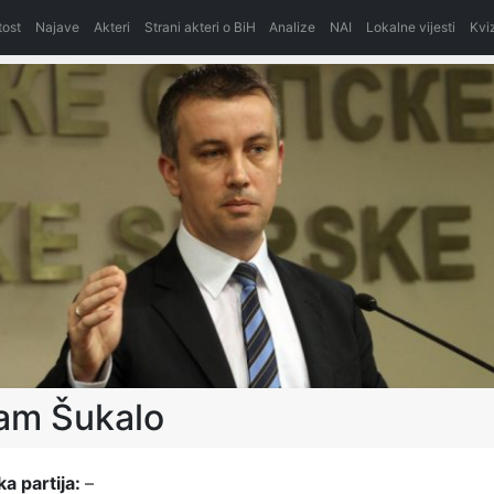
itost
Najave
Akteri
Strani akteri o BiH
Analize
NAI
Lokalne vijesti
Kvi
am Šukalo
ka partija:
–