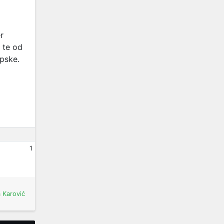
r
 te od
rpske.
1
a Karović