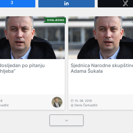
e
3
Share
DOSLJEDNO
dosljedan po pitanju
Sjednica Narodne skupštin
 hljeba”
Adama Šukala
18
15. 08. 2018
kadžić
Denis Čarkadžić