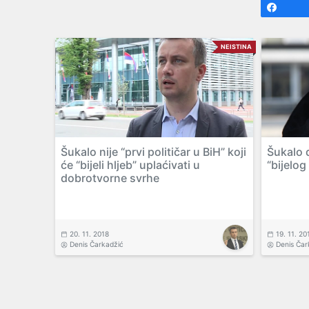
Shar
NEISTINA
Šukalo nije “prvi političar u BiH” koji
Šukalo 
će “bijeli hljeb” uplaćivati u
“bijelog
dobrotvorne svrhe
20. 11. 2018
19. 11. 20
Denis Čarkadžić
Denis Čar