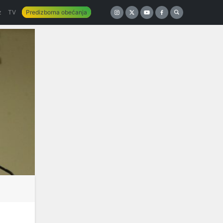
z
TV
Predizborna obećanja