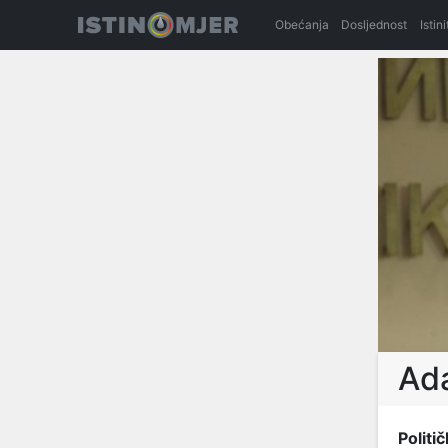
Obećanja
Dosljednost
Istin
Ad
Politič