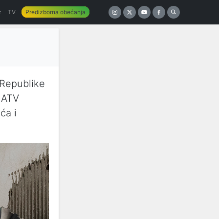
z
TV
Predizborna obećanja
 Republike
 ATV
ća i