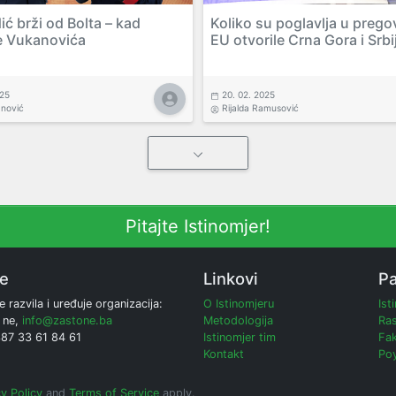
ć brži od Bolta – kad
Koliko su poglavlja u prego
e Vukanovića
EU otvorile Crna Gora i Srbi
025
20. 02. 2025
anović
Rijalda Ramusović
Pitajte Istinomjer!
ne
Linkovi
Pa
e razvila i uređuje organizacija:
O Istinomjeru
Ist
 ne,
info@zastone.ba
Metodologija
Ras
387 33 61 84 61
Istinomjer tim
Fak
Kontakt
Poy
y Policy
and
Terms of Service
apply.