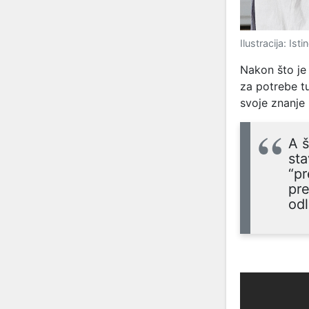
Ilustracija: Ist
Nakon što je 
za potrebe tu
svoje znanje 
A š
sta
“p
pre
odl