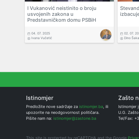
I Vukanović neistinito o broju
Stevandi
usvojenih zakona u
izbacuj
Predstavničkom domu PSBiH
04. 07. 2025
02. 07. 2
Ivana Vučetić
Dino Šak
Istinomjer
Zašto 
Predložite nove sadržaje za
istinomjer.ba
, ili
Istinomjer j
upozorite na neodgovornost političara.
U.G. Zašto
Pišite nam na:
istinomjer@zastone.ba
Tel/Fax: +
This site is protected by reCAPTCHA and the Google
Privac