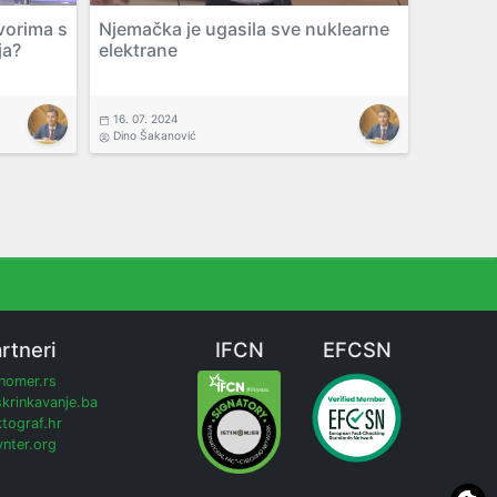
vorima s
Njemačka je ugasila sve nuklearne
ja?
elektrane
16. 07. 2024
Dino Šakanović
rtneri
IFCN
EFCSN
inomer.rs
krinkavanje.ba
tograf.hr
nter.org