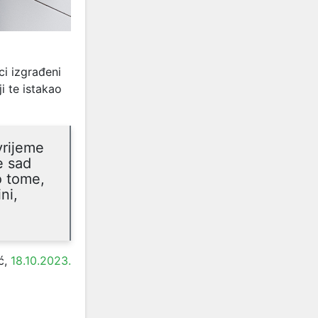
ci izgrađeni
i te istakao
vrijeme
e sad
o tome,
ni,
ć,
18.10.2023.