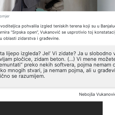
inomjer
voditeljica pohvalila izgled teniskih terena koji su u Banjalu
rnira “Srpska open”, Vukanović se usprotivio toj konstatacij
u oblasti zidarstva i građevine.
ta lijepo izgleda? Jel’ Vi zidate? Ja u slobodno 
vljam pločice, zidam beton. (…) Vi mene možet
remuntati” preko nekih softvera, pojma nemam 
ko mnogih stvari, ja nemam pojma, ali u građevi
ično se razumijem.
Nebojša Vukanovi