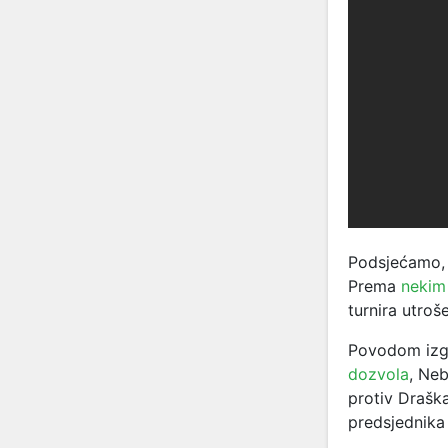
Podsjećamo, 
Prema
nekim
turnira utroš
Povodom izg
dozvola
, Ne
protiv Drašk
predsjednika