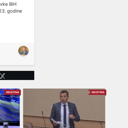
avke BiH
23. godine
Tweet
NEISTINA
NEISTINA