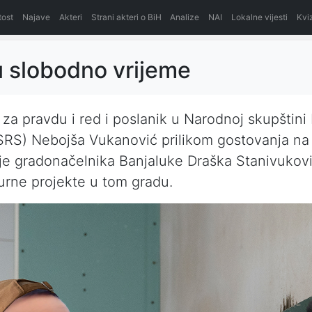
itost
Najave
Akteri
Strani akteri o BiH
Analize
NAI
Lokalne vijesti
Kvi
u slobodno vrijeme
e za pravdu i red i poslanik u Narodnoj skupštini
SRS) Nebojša Vukanović prilikom gostovanja na
 je gradonačelnika Banjaluke Draška Stanivukovi
turne projekte u tom gradu.