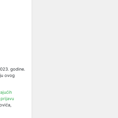
2023. godine.
iju ovog
ajućih
 prijavu
ovića,