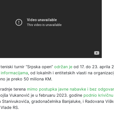
teniski turnir “Srpska open”
održan je
od 17. do 23. aprila 
 informacijama
, od lokalnih i entitetskih vlasti na organizac
eno je preko 50 miliona KM.
radnje terena
mimo postupka javne nabavke i bez odgovar
bojša Vukanović je u februaru 2023. godine
podnio krivičnu
a Stanivukovića, gradonačelnika Banjaluke, i Radovana Višk
 Vlade RS.