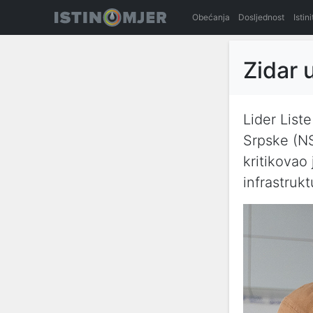
Obećanja
Dosljednost
Istin
Zidar 
Lider List
Srpske (N
kritikovao
infrastruk