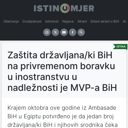
Obećanja
Dosljednost
Istinitost
Najave
Akteri
Strani akteri o BiH
An
ISTINA
Zaštita državljana/ki BiH
na privremenom boravku
u inostranstvu u
nadležnosti je MVP-a BiH
Krajem oktobra ove godine iz Ambasade
BiH u Egiptu potvrđeno je da jedan broj
državljana/ki BiH i njihovih srodnika čeka