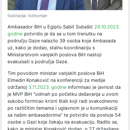
Ilustracija: Istinomjer
Ambasador BiH u Egiptu Sabit Subašić
29.10.2023.
godine
potvrdio je da se u tom trenutku na
području Gaze nalazilo 39 osoba koje Ambasada
uz, kako je dodao, stalnu koordinaciju s
Ministarstvom vanjskih poslova BiH nastoji
evakuisati s područja Gaze.
Tim povodom ministar vanjskih poslova BiH
Elmedin Konaković na konferenciji za medije
održanoj
3.11.2023. godine
informisao je javnost da
je MVP BiH “odmah po početku dešavanja u ovom
sukobu formirao krizni štab koji radi svakodnevno
po različitim temama i uglavnom je u komunikaciji
sa našim ambasadorima” te potvrdio da postoje 54
osobe u Gazi koje čekaju na evakuaciju. Radilo se,
kako je ministar Konaković dodao, o 27 državljana