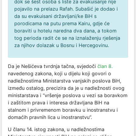
dok se šest osoba s liste za evakuisanje nije
pojavilo na prelazu Rafah. Subašić je dodao i
da su evakuisani državljani/ke BiH s
porodicama na putu prema Kairu, gdje će
boraviti u hotelu naredna dva dana, a tokom
tog perioda radit će se na iznalaženju rješenja
za njihov dolazak u Bosnu i Hercegovinu.
Da je Nešićeva tvrdnja tačna, svjedoči
član 8.
navedenog zakona, koji u dijelu koji govori o
nadležnostima Ministarstva vanjskih poslova BiH,
između ostalog, precizira da je u nadležnosti ovog
ministarstava i “vršenje poslova u vezi sa boravkom
i zaštitom prava i interesa državljana BiH na
stalnom i privremenom boravku u inostranstvu i
domaćih pravnih lica u inostranstvu”.
U članu 14. istog zakona, u nadležnostima