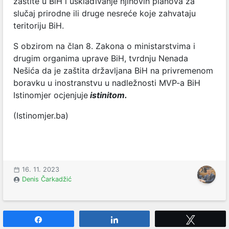
zaštite u BiH i usklađivanje njihovih planova za
slučaj prirodne ili druge nesreće koje zahvataju
teritoriju BiH.
S obzirom na član 8. Zakona o ministarstvima i
drugim organima uprave BiH, tvrdnju Nenada
Nešića da je zaštita državljana BiH na privremenom
boravku u inostranstvu u nadležnosti MVP-a BiH
Istinomjer ocjenjuje
istinitom.
(Istinomjer.ba)
16. 11. 2023
Denis Čarkadžić
Share
Share
Tweet