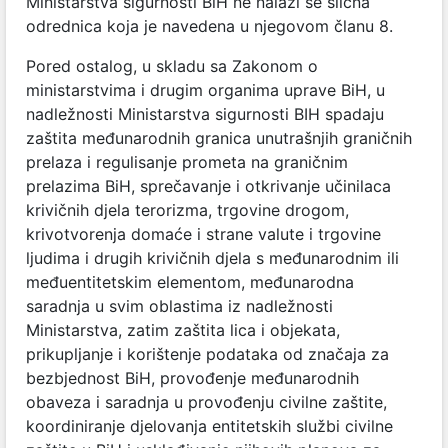
Ministarstva sigurnosti BiH ne nalazi se slična
odrednica koja je navedena u njegovom članu 8.
Pored ostalog, u skladu sa Zakonom o
ministarstvima i drugim organima uprave BiH, u
nadležnosti Ministarstva sigurnosti BIH spadaju
zaštita međunarodnih granica unutrašnjih graničnih
prelaza i regulisanje prometa na graničnim
prelazima BiH, sprečavanje i otkrivanje učinilaca
krivičnih djela terorizma, trgovine drogom,
krivotvorenja domaće i strane valute i trgovine
ljudima i drugih krivičnih djela s međunarodnim ili
međuentitetskim elementom, međunarodna
saradnja u svim oblastima iz nadležnosti
Ministarstva, zatim zaštita lica i objekata,
prikupljanje i korištenje podataka od značaja za
bezbjednost BiH, provođenje međunarodnih
obaveza i saradnja u provođenju civilne zaštite,
koordiniranje djelovanja entitetskih službi civilne