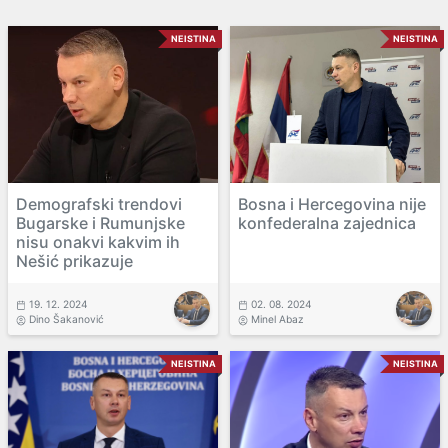
NEISTINA
NEISTINA
Demografski trendovi
Bosna i Hercegovina nije
Bugarske i Rumunjske
konfederalna zajednica
nisu onakvi kakvim ih
Nešić prikazuje
19. 12. 2024
02. 08. 2024
Dino Šakanović
Minel Abaz
NEISTINA
NEISTINA