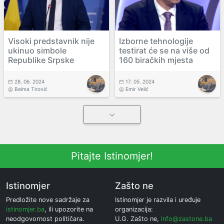
Visoki predstavnik nije
Izborne tehnologije
ukinuo simbole
testirat će se na više od
Republike Srpske
160 biračkih mjesta
28. 06. 2024
17. 05. 2024
Belma Tirović
Emir Velić
Pitajte Istinomjer!
Istinomjer
Zašto ne
Predložite nove sadržaje za
Istinomjer je razvila i uređuje
istinomjer.ba
, ili upozorite na
organizacija:
neodgovornost političara.
U.G. Zašto ne,
info@zastone.ba