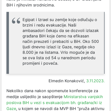
BiH i njihovim srodnicima.
Egipat i Izrael su zemlje koje odlučuju o
brzini i redu evakuacije. Naši
ambasadori čekaju da se dozvoli izlazak
građana BiH koje ćemo na efikasan
način preuzeti i prebaciti u BiH. Oko 500
ljudi dnevno izlazi iz Gaze, negdje oko
8.000 je na listama. Vrlo moguće je da
se ova lista od 54 u narednom periodu
promijeni i poveća.
Elmedin Konaković,
3.11.2023.
Nekoliko dana nakon spomenute konferencije za
medije uslijedilo je saopštenje
Ministarstva vanjskih
poslova BiH u vezi s evakuacijom bh. građana/ki iz
Gaze
, u kojem se navodi da MVP BiH “pruža aktivnu