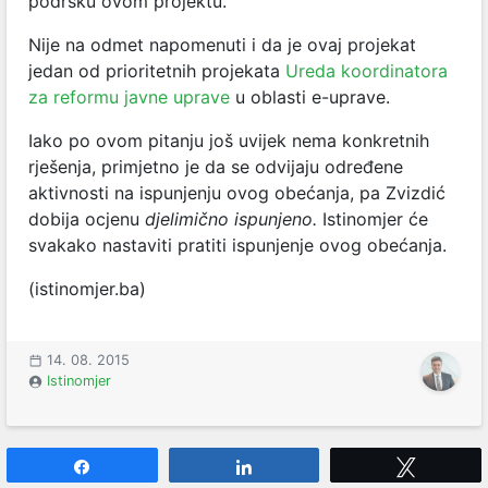
podršku ovom projektu.
Nije na odmet napomenuti i da je ovaj projekat
jedan od prioritetnih projekata
Ureda koordinatora
za reformu javne uprave
u oblasti e-uprave.
Iako po ovom pitanju još uvijek nema konkretnih
rješenja, primjetno je da se odvijaju određene
aktivnosti na ispunjenju ovog obećanja, pa Zvizdić
dobija ocjenu
djelimično ispunjeno.
Istinomjer će
svakako nastaviti pratiti ispunjenje ovog obećanja.
(istinomjer.ba)
14. 08. 2015
Istinomjer
Share
Share
Tweet