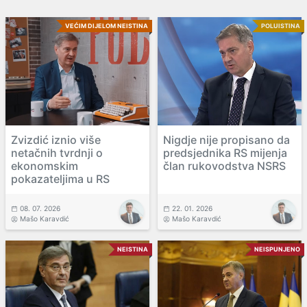
VEĆIM DIJELOM NEISTINA
POLUISTINA
Zvizdić iznio više
Nigdje nije propisano da
netačnih tvrdnji o
predsjednika RS mijenja
ekonomskim
član rukovodstva NSRS
pokazateljima u RS
08. 07. 2026
22. 01. 2026
Mašo Karavdić
Mašo Karavdić
NEISTINA
NEISPUNJENO