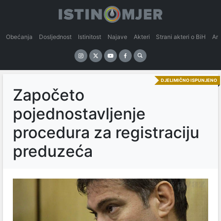
Obećanja
Dosljednost
Istinitost
Najave
Akteri
Strani akteri o BiH
An
DJELIMIČNO ISPUNJENO
Započeto
pojednostavljenje
procedura za registraciju
preduzeća