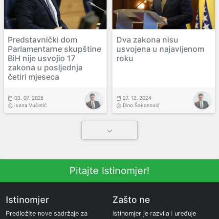
Predstavnički dom
Dva zakona nisu
Parlamentarne skupštine
usvojena u najavljenom
BiH nije usvojio 17
roku
zakona u posljednja
četiri mjeseca
03. 07. 2025
27. 12. 2024
Ivana Vučetić
Dino Šakanović
Pitajte Istinomjer!
Istinomjer
Zašto ne
Predložite nove sadržaje za
Istinomjer je razvila i uređuje