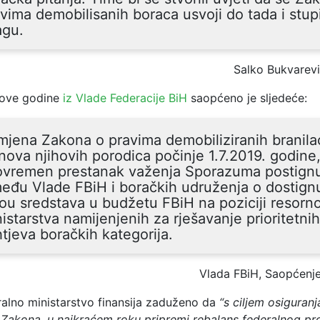
vima demobilisanih boraca usvoji do tada i stup
agu.
Salko Bukvarevi
 ove godine
iz Vlade Federacije BiH
saopćeno je sljedeće:
mjena Zakona o pravima demobiliziranih branila
nova njihovih porodica počinje 1.7.2019. godine
tovremen prestanak važenja Sporazuma postign
eđu Vlade FBiH i boračkih udruženja o dostig
ou sredstava u budžetu FBiH na poziciji resorn
istarstva namijenjenih za rješavanje prioritetnih
tjeva boračkih kategorija.
Vlada FBiH, Saopćenj
ralno ministarstvo finansija zaduženo da
“s ciljem osiguran
Zakona, u najkraćem roku pripremi rebalans federalnog pr