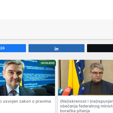
324
Share
ISPUNJENO
 usvojen zakon o pravima
(Ne)iskrenost i (ne)ispunje
obećanja federalnog minist
boračka pitanja