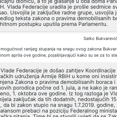
čajnu dionicu, a to je glasanje u oba doma Par
H. Vlada Federacije uradila je prošle sedmice s
ao. Usvojila je zaključke radne grupe, usvojila 
jedlog teksta zakona o pravima demobilisanih b
 hitnom postupku uputila prema Parlamentu.
Salko Bukvarević
mogućnost ranijeg stupanja na snagu ovog zakona Bukvare
dinom aprila ove godine, pojašnjavajući kako su se za to stek
Vlade Federacije je došao zahtjev Koordinacije
ačkih udruženja Armije RBiH u kome oni insistir
mjena Zakona o pravima demobilisanih boraca i
hovih porodica počne od 1. jula, a ne kako je ran
eno, 1. oktobra ove godine. Iz tog razloga je V
ijela zaključak da tih dodatnih, nedostajućih 15
 da bi zakon stupio na snagu 1.7.2019. godine,
alansom prebaci na poziciju Federalnog minista
ačka pitanja. Time bi se stvorili uvjeti da se Za