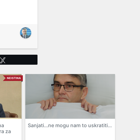
Tweet
NEISTINA
na
Sanjati…ne mogu nam to uskratiti…
ra za