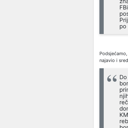
zna
FBi
pos
Pri
po
Podsjećamo, 
najavio i sre
Do 
bor
pri
nji
reč
don
KM,
reb
bor