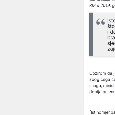
KM u 2019. go
Is
što
i d
bra
sje
zaj
Obzirom da j
zbog čega će
snagu, minist
dobija ocjen
(Istinomjer.b