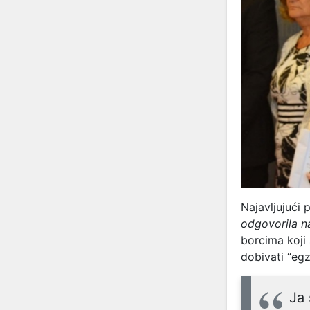
Najavljujući
odgovorila n
borcima koji 
dobivati “eg
Ja 