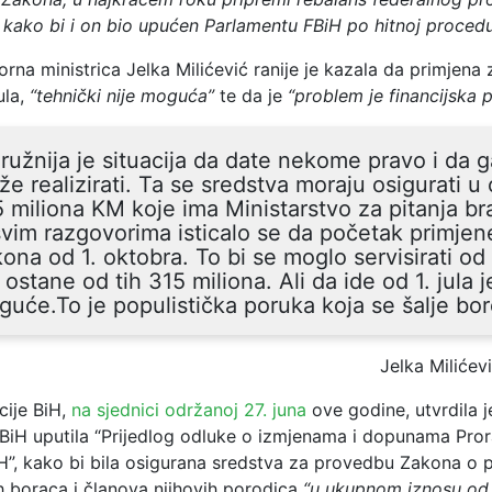
kako bi i on bio upućen Parlamentu FBiH po hitnoj procedur
rna ministrica Jelka Milićević ranije je kazala da primjena
ula,
“tehnički nije moguća”
te da je
“problem je financijska 
ružnija je situacija da date nekome pravo i da 
e realizirati. Ta se sredstva moraju osigurati u 
 miliona KM koje ima Ministarstvo za pitanja bra
vim razgovorima isticalo se da početak primjen
ona od 1. oktobra. To bi se moglo servisirati o
 ostane od tih 315 miliona. Ali da ide od 1. jula j
uće.To je populistička poruka koja se šalje bo
Jelka Milićev
cije BiH,
na sjednici održanoj 27. juna
ove godine, utvrdila je
BiH uputila “Prijedlog odluke o izmjenama i dopunama Pro
iH”, kako bi bila osigurana sredstva za provedbu Zakona o 
h boraca i članova njihovih porodica
“u ukupnom iznosu od 