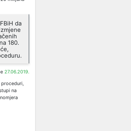
 FBiH da
 izmjene
ačenih
 na 180.
 će,
oceduru.
je
27.06.2019.
 proceduri,
stupi na
tinomjera