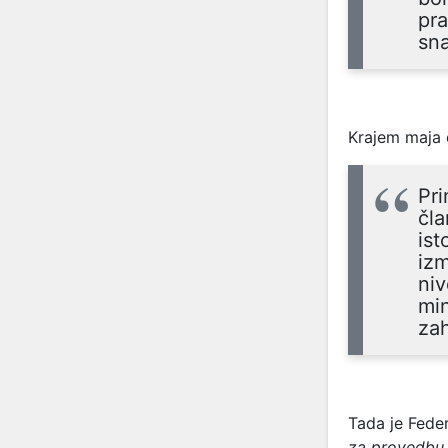
pra
sn
Krajem maja
Pri
čla
is
izm
niv
min
zah
Tada je Fede
za provedbu 