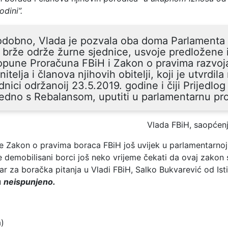
dini”.
todobno, Vlada je pozvala oba doma Parlamenta
 brže održe žurne sjednice, usvoje predložene
opune Proračuna FBiH i Zakon o pravima razvoj
nitelja i članova njihovih obitelji, koji je utvrdila
dnici održanoij 23.5.2019. godine i čiji Prijedlog
edno s Rebalansom, uputiti u parlamentarnu pr
Vlada FBiH, saopćen
e Zakon o pravima boraca FBiH još uvijek u parlamentarnoj
 demobilisani borci još neko vrijeme čekati da ovaj zakon 
ar za boračka pitanja u Vladi FBiH, Salko Bukvarević od Is
u
neispunjeno.
a)