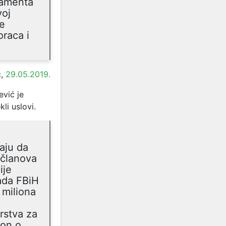
lamenta
voj
je
oraca i
,
29.05.2019.
vić je
li uslovi.
aju da
 članova
ije
lada FBiH
 miliona
rstva za
kon o