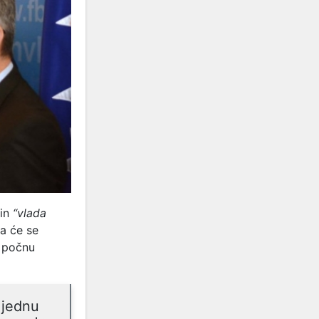
čin
“
vlada
a će se
e počnu
 jednu