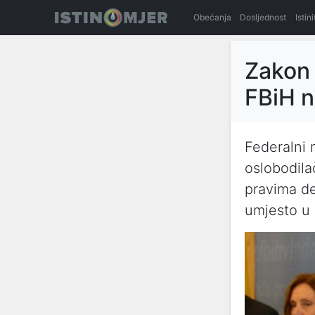
Obećanja
Dosljednost
Istin
Zakon 
FBiH n
Federalni 
oslobodila
pravima de
umjesto u 