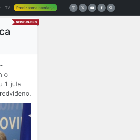
z
TV
Predizborna obećanja
NEISPUNJENO
aca
-
n o
1. jula
predviđeno.