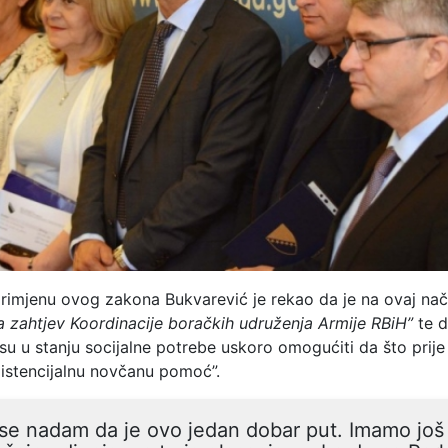
 primjenu ovog zakona Bukvarević je rekao da je na ovaj na
a zahtjev Koordinacije boračkih udruženja Armije RBiH”
te d
su u stanju socijalne potrebe uskoro omogućiti da što prij
zistencijalnu novčanu pomoć”.
se nadam da je ovo jedan dobar put. Imamo još