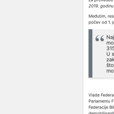
2019. godinu 
Međutim, reso
počev od 1. j
Naj
mož
315
U s
zak
što
mog
Vlada Federa
Parlamentu F
Federacije B
demobilisani