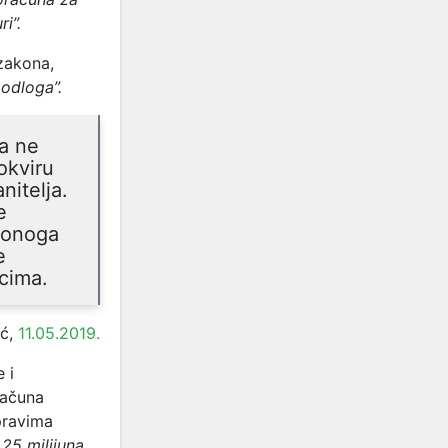
i”.
 zakona,
podloga”.
ga ne
okviru
nitelja.
e
d onoga
e
rcima.
ić,
11.05.2019.
 i
računa
pravima
25 milijuna