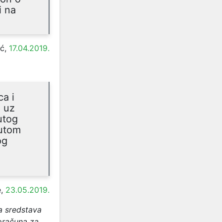
i na
ć,
17.04.2019.
ca i
, uz
utog
nutom
og
e,
23.05.2019.
ja sredstava
oračuna za