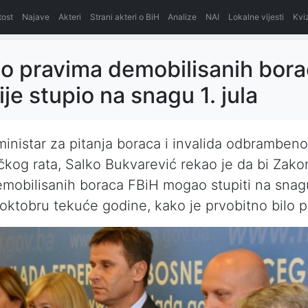
itost
Najave
Akteri
Strani akteri o BiH
Analize
NAI
Lokalne vijesti
Kvi
o pravima demobilisanih bor
ije stupio na snagu 1. jula
ministar za pitanja boraca i invalida odbrambeno
čkog rata, Salko Bukvarević rekao je da bi Zako
mobilisanih boraca FBiH mogao stupiti na snagu 
oktobru tekuće godine, kako je prvobitno bilo 