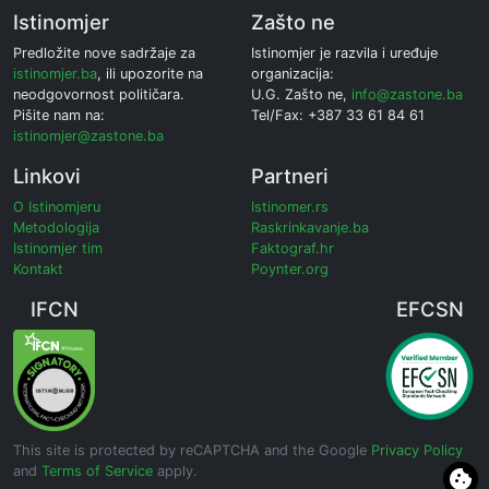
Istinomjer
Zašto ne
Predložite nove sadržaje za
Istinomjer je razvila i uređuje
istinomjer.ba
, ili upozorite na
organizacija:
neodgovornost političara.
U.G. Zašto ne,
info@zastone.ba
Pišite nam na:
Tel/Fax: +387 33 61 84 61
istinomjer@zastone.ba
Linkovi
Partneri
O Istinomjeru
Istinomer.rs
Metodologija
Raskrinkavanje.ba
Istinomjer tim
Faktograf.hr
Kontakt
Poynter.org
IFCN
EFCSN
This site is protected by reCAPTCHA and the Google
Privacy Policy
and
Terms of Service
apply.