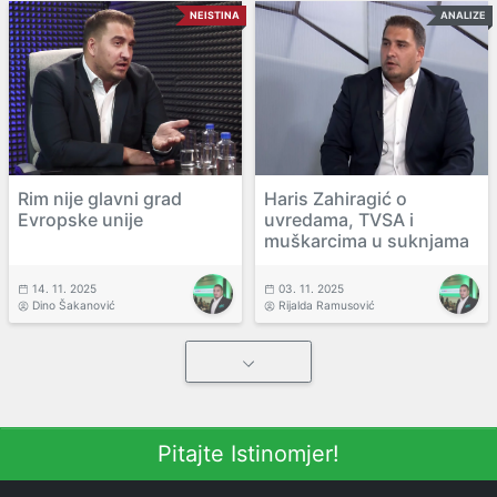
NEISTINA
ANALIZE
Rim nije glavni grad
Haris Zahiragić o
Evropske unije
uvredama, TVSA i
muškarcima u suknjama
14. 11. 2025
03. 11. 2025
Dino Šakanović
Rijalda Ramusović
Pitajte Istinomjer!