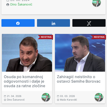
Dino Šakanović
Share
Share
Tweet
NEISTINA
NEISTINA
Osuda po komandnoj
Zahiragić neistinito o
odgovornosti i dalje je
ostavci Semihe Borovac
osuda za ratne zločine
21. 04. 2026
03. 03. 2026
Dino Šakanović
Mašo Karavdić