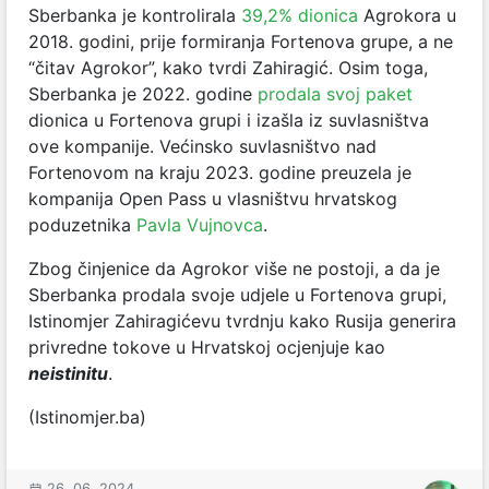
Sberbanka je kontrolirala
39,2% dionica
Agrokora u
2018. godini, prije formiranja Fortenova grupe, a ne
“čitav Agrokor”, kako tvrdi Zahiragić. Osim toga,
Sberbanka je 2022. godine
prodala svoj paket
dionica u Fortenova grupi i izašla iz suvlasništva
ove kompanije. Većinsko suvlasništvo nad
Fortenovom na kraju 2023. godine preuzela je
kompanija Open Pass u vlasništvu hrvatskog
poduzetnika
Pavla Vujnovca
.
Zbog činjenice da Agrokor više ne postoji, a da je
Sberbanka prodala svoje udjele u Fortenova grupi,
Istinomjer Zahiragićevu tvrdnju kako Rusija generira
privredne tokove u Hrvatskoj ocjenjuje kao
neistinitu
.
(Istinomjer.ba)
26. 06. 2024