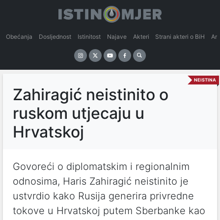
Obećanja
Dosljednost
Istinitost
Najave
Akteri
Strani akteri o BiH
An
NEISTINA
Zahiragić neistinito o
ruskom utjecaju u
Hrvatskoj
Govoreći o diplomatskim i regionalnim
odnosima, Haris Zahiragić neistinito je
ustvrdio kako Rusija generira privredne
tokove u Hrvatskoj putem Sberbanke kao