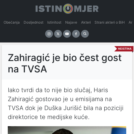
Obećanja
Dosljednost
Istinitost
Najave
Akteri
Strani akteri o BiH
An
NEISTINA
Zahiragić je bio čest gost
na TVSA
Iako tvrdi da to nije bio slučaj, Haris
Zahiragić gostovao je u emisijama na
TVSA dok je Duška Jurišić bila na poziciji
direktorice te medijske kuće.