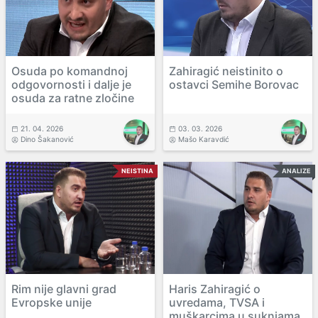
Osuda po komandnoj
Zahiragić neistinito o
odgovornosti i dalje je
ostavci Semihe Borovac
osuda za ratne zločine
21. 04. 2026
03. 03. 2026
Dino Šakanović
Mašo Karavdić
NEISTINA
ANALIZE
Rim nije glavni grad
Haris Zahiragić o
Evropske unije
uvredama, TVSA i
muškarcima u suknjama