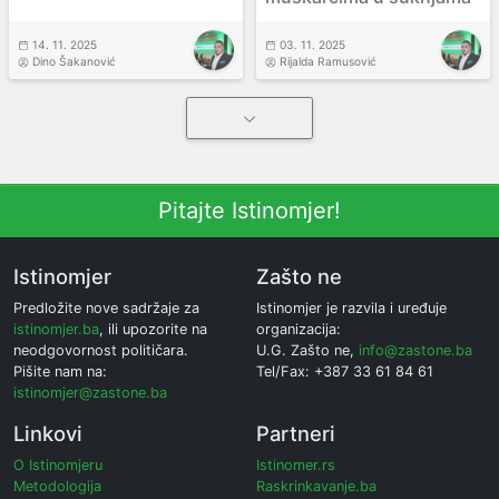
14. 11. 2025
03. 11. 2025
Dino Šakanović
Rijalda Ramusović
Pitajte Istinomjer!
Istinomjer
Zašto ne
Predložite nove sadržaje za
Istinomjer je razvila i uređuje
istinomjer.ba
, ili upozorite na
organizacija:
neodgovornost političara.
U.G. Zašto ne,
info@zastone.ba
Pišite nam na:
Tel/Fax: +387 33 61 84 61
istinomjer@zastone.ba
Linkovi
Partneri
O Istinomjeru
Istinomer.rs
Metodologija
Raskrinkavanje.ba