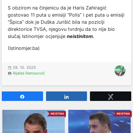
S obzirom na činjenicu da je Haris Zahiragić
gostovao 11 puta u emisiji “Polis” i pet puta u emisiji
“Špica” dok je Duška Jurišić bila na poziciji
direktorice TVSA, njegovu tvrdnju da to nije bio
slučaj Istinomjer ocjenjuje
neistinitom.
(Istinomjer.ba)
29. 10. 2025
Rijalda Ramusović
Share
Share
Tweet
NEISTINA
NEISTINA