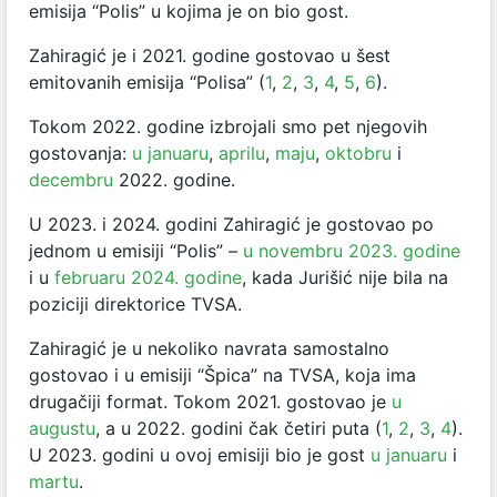
emisija “Polis” u kojima je on bio gost.
Zahiragić je i 2021. godine gostovao u šest
emitovanih emisija “Polisa” (
1
,
2
,
3
,
4
,
5
,
6
).
Tokom 2022. godine izbrojali smo pet njegovih
gostovanja:
u januaru
,
aprilu
,
maju
,
oktobru
i
decembru
2022. godine.
U 2023. i 2024. godini Zahiragić je gostovao po
jednom u emisiji “Polis” –
u novembru 2023. godine
i u
februaru 2024. godine
, kada Jurišić nije bila na
poziciji direktorice TVSA.
Zahiragić je u nekoliko navrata samostalno
gostovao i u emisiji “Špica” na TVSA, koja ima
drugačiji format. Tokom 2021. gostovao je
u
augustu
, a u 2022. godini čak četiri puta (
1
,
2
,
3
,
4
).
U 2023. godini u ovoj emisiji bio je gost
u januaru
i
martu
.