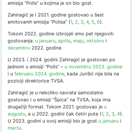
emisija “Polis” u kojima je on bio gost.
Zahiragić je i 2021. godine gostovao u šest
emitovanih emisija “Polisa” (
1
,
2
,
3
,
4
,
5
,
6
).
Tokom 2022. godine izbrojali smo pet njegovih
gostovanja:
u januaru
,
aprilu
,
maju
,
oktobru
i
decembru
2022. godine.
U 2023. i 2024. godini Zahiragić je gostovao po
jednom u emisiji “Polis” –
u novembru 2023. godine
i u
februaru 2024. godine
, kada Jurišić nije bila na
poziciji direktorice TVSA.
Zahiragić je u nekoliko navrata samostalno
gostovao i u emisiji “Špica” na TVSA, koja ima
drugačiji format. Tokom 2021. gostovao je
u
augustu
, a u 2022. godini čak četiri puta (
1
,
2
,
3
,
4
).
U 2023. godini u ovoj emisiji bio je gost
u januaru
i
martu
.