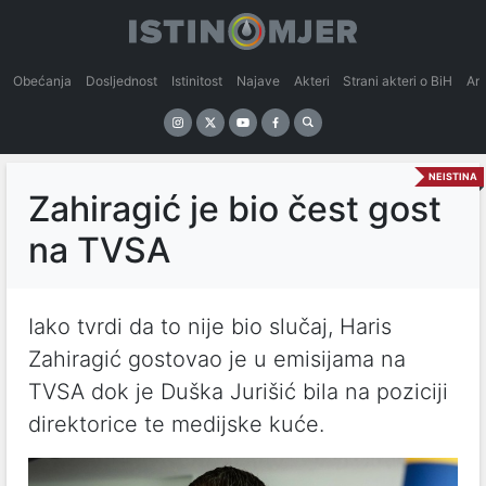
Obećanja
Dosljednost
Istinitost
Najave
Akteri
Strani akteri o BiH
An
NEISTINA
Zahiragić je bio čest gost
na TVSA
Iako tvrdi da to nije bio slučaj, Haris
Zahiragić gostovao je u emisijama na
TVSA dok je Duška Jurišić bila na poziciji
direktorice te medijske kuće.