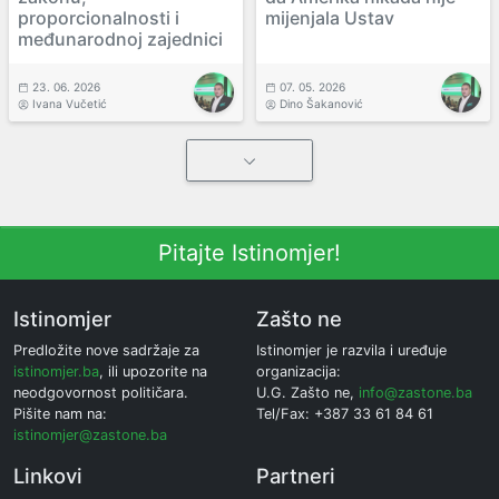
proporcionalnosti i
mijenjala Ustav
međunarodnoj zajednici
23. 06. 2026
07. 05. 2026
Ivana Vučetić
Dino Šakanović
Pitajte Istinomjer!
Istinomjer
Zašto ne
Predložite nove sadržaje za
Istinomjer je razvila i uređuje
istinomjer.ba
, ili upozorite na
organizacija:
neodgovornost političara.
U.G. Zašto ne,
info@zastone.ba
Pišite nam na:
Tel/Fax: +387 33 61 84 61
istinomjer@zastone.ba
Linkovi
Partneri