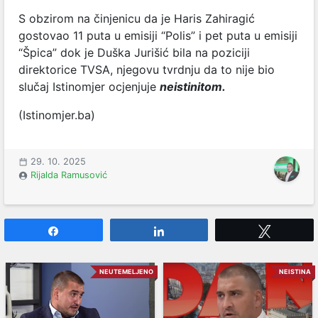
S obzirom na činjenicu da je Haris Zahiragić
gostovao 11 puta u emisiji “Polis” i pet puta u emisiji
“Špica” dok je Duška Jurišić bila na poziciji
direktorice TVSA, njegovu tvrdnju da to nije bio
slučaj Istinomjer ocjenjuje
neistinitom.
(Istinomjer.ba)
29. 10. 2025
Rijalda Ramusović
Share
Share
Tweet
NEUTEMELJENO
NEISTINA