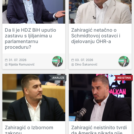
Da li je HDZ BiH uputio
Zahiragić netačno o
zastavu s ljiljanima u
Schmidtovoj ostavci i
parlamentarnu
djelovanju OHR-a
proceduru?
31. 07. 2026
03. 07. 2026
Rijalda Ramusović
Dino Šakanović
ANALIZE
NEISTINA
Zahiragić o Izbornom
Zahiragić neistinito tvrdi
zakonu,
da Amerika nikada nije