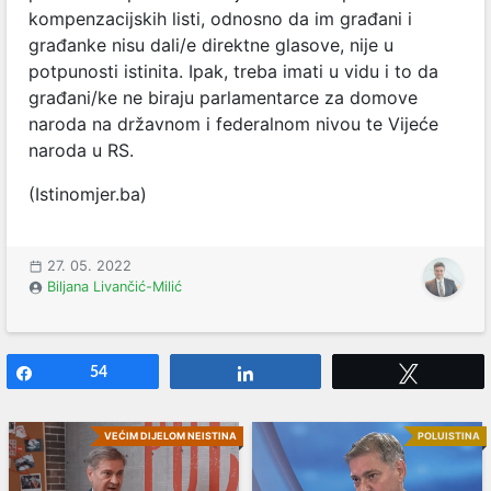
kompenzacijskih listi, odnosno da im građani i
građanke nisu dali/e direktne glasove, nije u
potpunosti istinita. Ipak, treba imati u vidu i to da
građani/ke ne biraju parlamentarce za domove
naroda na državnom i federalnom nivou te Vijeće
naroda u RS.
(Istinomjer.ba)
27. 05. 2022
Biljana Livančić-Milić
Share
54
Share
Tweet
VEĆIM DIJELOM NEISTINA
POLUISTINA