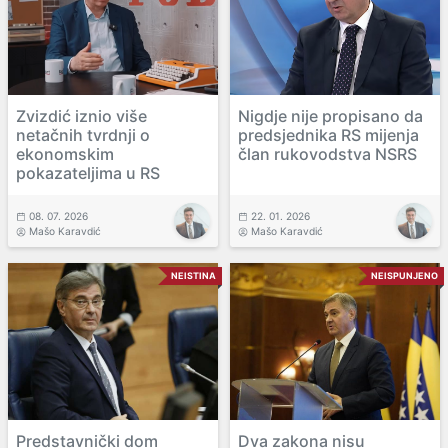
Zvizdić iznio više
Nigdje nije propisano da
netačnih tvrdnji o
predsjednika RS mijenja
ekonomskim
član rukovodstva NSRS
pokazateljima u RS
08. 07. 2026
22. 01. 2026
Mašo Karavdić
Mašo Karavdić
NEISTINA
NEISPUNJENO
Predstavnički dom
Dva zakona nisu