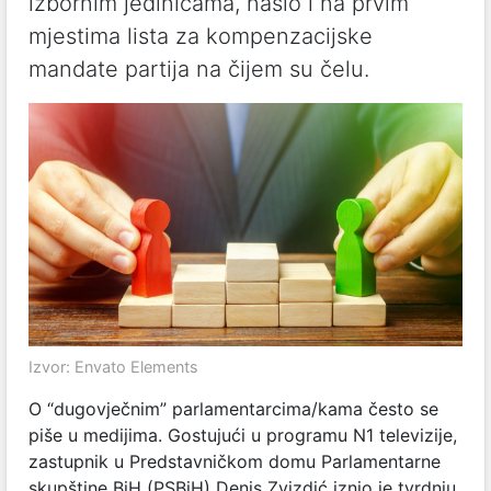
izbornim jedinicama, našlo i na prvim
mjestima lista za kompenzacijske
mandate partija na čijem su čelu.
Izvor: Envato Elements
O “dugovječnim” parlamentarcima/kama često se
piše u medijima. Gostujući u programu N1 televizije,
zastupnik u Predstavničkom domu Parlamentarne
skupštine BiH (PSBiH) Denis Zvizdić iznio je tvrdnju