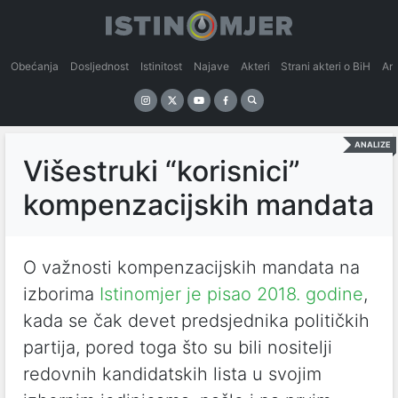
Obećanja
Dosljednost
Istinitost
Najave
Akteri
Strani akteri o BiH
An
ANALIZE
Višestruki “korisnici”
kompenzacijskih mandata
O važnosti kompenzacijskih mandata na
izborima
Istinomjer je pisao 2018. godine
,
kada se čak devet predsjednika političkih
partija, pored toga što su bili nositelji
redovnih kandidatskih lista u svojim