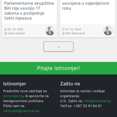
Parlamentarne skupštine
usvojena u najavljenom
BiH nije usvojio 17
roku
zakona u posljednja
četiri mjeseca
03. 07. 2025
27. 12. 2024
Ivana Vučetić
Dino Šakanović
Pitajte Istinomjer!
Istinomjer
Zašto ne
Predložite nove sadržaje za
Istinomjer je razvila i uređuje
istinomjer.ba
, ili upozorite na
organizacija:
neodgovornost političara.
U.G. Zašto ne,
info@zastone.ba
Pišite nam na:
Tel/Fax: +387 33 61 84 61
istinomjer@zastone.ba