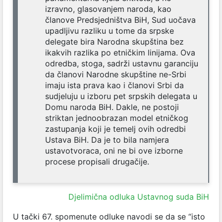
izravno, glasovanjem naroda, kao
članove Predsjedništva BiH, Sud uočava
upadljivu razliku u tome da srpske
delegate bira Narodna skupština bez
ikakvih razlika po etničkim linijama. Ova
odredba, stoga, sadrži ustavnu garanciju
da članovi Narodne skupštine ne-Srbi
imaju ista prava kao i članovi Srbi da
sudjeluju u izboru pet srpskih delegata u
Domu naroda BiH. Dakle, ne postoji
striktan jednoobrazan model etničkog
zastupanja koji je temelj ovih odredbi
Ustava BiH. Da je to bila namjera
ustavotvoraca, oni ne bi ove izborne
procese propisali drugačije.
Djelimična odluka Ustavnog suda BiH
U tački 67. spomenute odluke navodi se da se “isto