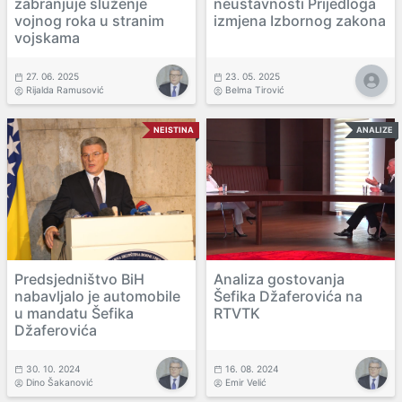
zabranjuje služenje
neustavnosti Prijedloga
vojnog roka u stranim
izmjena Izbornog zakona
vojskama
27. 06. 2025
23. 05. 2025
Rijalda Ramusović
Belma Tirović
NEISTINA
ANALIZE
Predsjedništvo BiH
Analiza gostovanja
nabavljalo je automobile
Šefika Džaferovića na
u mandatu Šefika
RTVTK
Džaferovića
30. 10. 2024
16. 08. 2024
Dino Šakanović
Emir Velić