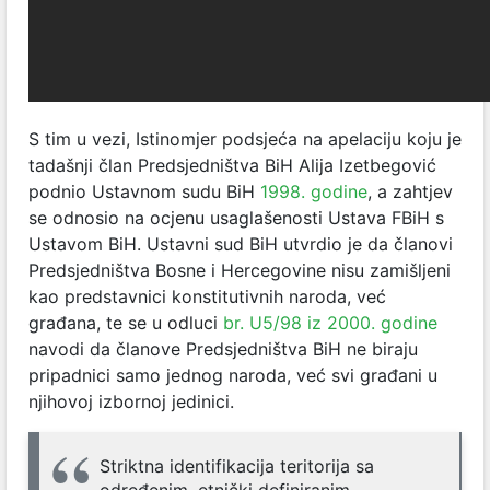
S tim u vezi, Istinomjer podsjeća na apelaciju koju je
tadašnji član Predsjedništva BiH Alija Izetbegović
podnio Ustavnom sudu BiH
1998. godine
, a zahtjev
se odnosio na ocjenu usaglašenosti Ustava FBiH s
Ustavom BiH. Ustavni sud BiH utvrdio je da članovi
Predsjedništva Bosne i Hercegovine nisu zamišljeni
kao predstavnici konstitutivnih naroda, već
građana, te se u odluci
br. U5/98 iz 2000. godine
navodi da članove Predsjedništva BiH ne biraju
pripadnici samo jednog naroda, već svi građani u
njihovoj izbornoj jedinici.
Striktna identifikacija teritorija sa
određenim, etnički definiranim