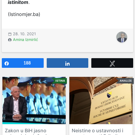
istinitom
.
(Istinomjer.ba)
28. 10. 2021
Amina Izmirlić
Share
188
Share
Tweet
ISTINA
ANALIZE
Zakon u BiH jasno
Neistine o ustavnosti i