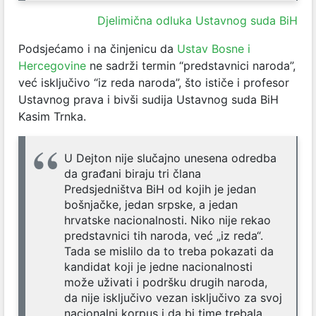
Djelimična odluka Ustavnog suda BiH
Podsjećamo i na činjenicu da
Ustav Bosne i
Hercegovine
ne sadrži termin “predstavnici naroda”,
već isključivo “iz reda naroda”, što ističe i profesor
Ustavnog prava i bivši sudija Ustavnog suda BiH
Kasim Trnka.
U Dejton nije slučajno unesena odredba
da građani biraju tri člana
Predsjedništva BiH od kojih je jedan
bošnjačke, jedan srpske, a jedan
hrvatske nacionalnosti. Niko nije rekao
predstavnici tih naroda, već „iz reda“.
Tada se mislilo da to treba pokazati da
kandidat koji je jedne nacionalnosti
može uživati i podršku drugih naroda,
da nije isključivo vezan isključivo za svoj
nacionalni korpus i da bi time trebala