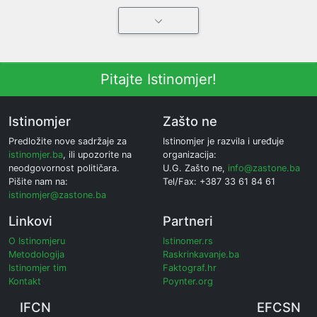
Pitajte Istinomjer!
Istinomjer
Zašto ne
Predložite nove sadržaje za
Istinomjer je razvila i uređuje
istinomjer.ba
, ili upozorite na
organizacija:
neodgovornost političara.
U.G. Zašto ne,
info@zastone.ba
Pišite nam na:
Tel/Fax: +387 33 61 84 61
istinomjer@zastone.ba
Linkovi
Partneri
O Istinomjeru
Istinomer.rs
Metodologija
Raskrinkavanje.ba
Istinomjer tim
Faktograf.hr
Kontakt
Poynter.org
IFCN
EFCSN