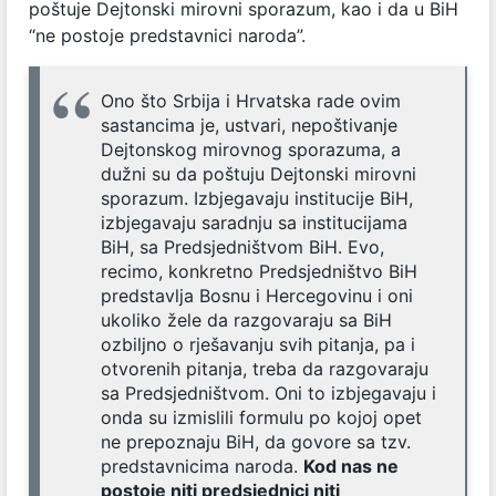
poštuje Dejtonski mirovni sporazum, kao i da u BiH
“ne postoje predstavnici naroda”.
Ono što Srbija i Hrvatska rade ovim
sastancima je, ustvari, nepoštivanje
Dejtonskog mirovnog sporazuma, a
dužni su da poštuju Dejtonski mirovni
sporazum. Izbjegavaju institucije BiH,
izbjegavaju saradnju sa institucijama
BiH, sa Predsjedništvom BiH. Evo,
recimo, konkretno Predsjedništvo BiH
predstavlja Bosnu i Hercegovinu i oni
ukoliko žele da razgovaraju sa BiH
ozbiljno o rješavanju svih pitanja, pa i
otvorenih pitanja, treba da razgovaraju
sa Predsjedništvom. Oni to izbjegavaju i
onda su izmislili formulu po kojoj opet
ne prepoznaju BiH, da govore sa tzv.
predstavnicima naroda.
Kod nas ne
postoje niti predsjednici niti