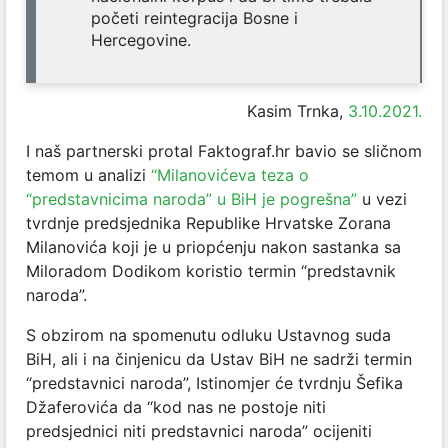
početi reintegracija Bosne i
Hercegovine.
Kasim Trnka,
3.10.2021.
I naš partnerski protal Faktograf.hr bavio se sličnom
temom u analizi
“Milanovićeva teza o
“predstavnicima naroda” u BiH je pogrešna”
u vezi
tvrdnje predsjednika Republike Hrvatske Zorana
Milanovića koji je u priopćenju nakon sastanka sa
Miloradom Dodikom koristio termin “predstavnik
naroda”.
S obzirom na spomenutu odluku Ustavnog suda
BiH, ali i na činjenicu da Ustav BiH ne sadrži termin
“predstavnici naroda”, Istinomjer će tvrdnju Šefika
Džaferovića da “kod nas ne postoje niti
predsjednici niti predstavnici naroda” ocijeniti