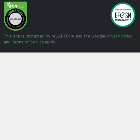
This site is protected by reCAPTCHA and the Google
Privacy Policy
and
Terms of Service
apply.