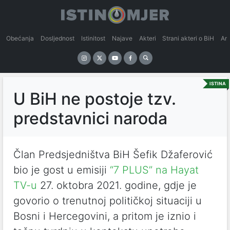
Obećanja
Dosljednost
Istinitost
Najave
Akteri
Strani akteri o BiH
An
ISTINA
U BiH ne postoje tzv.
predstavnici naroda
Član Predsjedništva BiH Šefik Džaferović
bio je gost u emisiji
“7 PLUS” na Hayat
TV-u
27. oktobra 2021. godine, gdje je
govorio o trenutnoj političkoj situaciji u
Bosni i Hercegovini, a pritom je iznio i