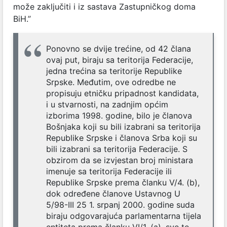
može zaključiti i iz sastava Zastupničkog doma
BiH.”
Ponovno se dvije trećine, od 42 člana
ovaj put, biraju sa teritorija Federacije,
jedna trećina sa teritorije Republike
Srpske. Međutim, ove odredbe ne
propisuju etničku pripadnost kandidata,
i u stvarnosti, na zadnjim općim
izborima 1998. godine, bilo je članova
Bošnjaka koji su bili izabrani sa teritorija
Republike Srpske i članova Srba koji su
bili izabrani sa teritorija Federacije. S
obzirom da se izvjestan broj ministara
imenuje sa teritorija Federacije ili
Republike Srpske prema članku V/4. (b),
dok određene članove Ustavnog U
5/98-III 25 1. srpanj 2000. godine suda
biraju odgovarajuća parlamentarna tijela
entiteta prema članku VI/1. (a), sve te