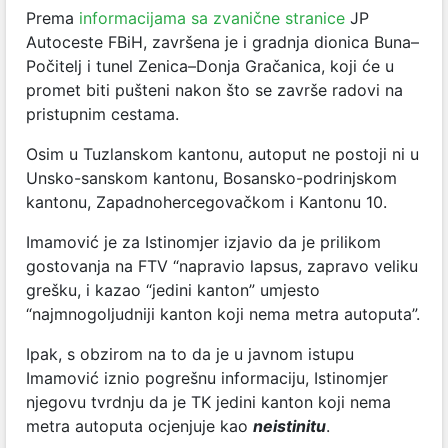
Prema
informacijama sa zvanične stranice
JP
Autoceste FBiH, završena je i gradnja dionica Buna–
Počitelj i tunel Zenica–Donja Gračanica, koji će u
promet biti pušteni nakon što se završe radovi na
pristupnim cestama.
Osim u Tuzlanskom kantonu, autoput ne postoji ni u
Unsko-sanskom kantonu, Bosansko-podrinjskom
kantonu, Zapadnohercegovačkom i Kantonu 10.
Imamović je za Istinomjer izjavio da je prilikom
gostovanja na FTV “napravio lapsus, zapravo veliku
grešku, i kazao “jedini kanton” umjesto
“najmnogoljudniji kanton koji nema metra autoputa”.
Ipak, s obzirom na to da je u javnom istupu
Imamović iznio pogrešnu informaciju, Istinomjer
njegovu tvrdnju da je TK jedini kanton koji nema
metra autoputa ocjenjuje kao
neistinitu
.