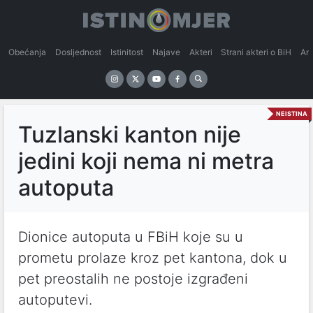
Obećanja
Dosljednost
Istinitost
Najave
Akteri
Strani akteri o BiH
An
NEISTINA
Tuzlanski kanton nije
jedini koji nema ni metra
autoputa
Dionice autoputa u FBiH koje su u
prometu prolaze kroz pet kantona, dok u
pet preostalih ne postoje izgrađeni
autoputevi.