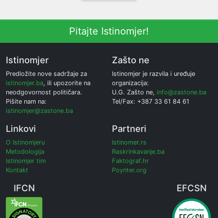
Pitajte Istinomjer!
Istinomjer
Zašto ne
Predložite nove sadržaje za
Istinomjer je razvila i uređuje
istinomjer.ba
, ili upozorite na
organizacija:
neodgovornost političara.
U.G. Zašto ne,
info@zastone.ba
Pišite nam na:
Tel/Fax: +387 33 61 84 61
istinomjer@zastone.ba
Linkovi
Partneri
O Istinomjeru
Istinomer.rs
Metodologija
Raskrinkavanje.ba
Istinomjer tim
Faktograf.hr
Kontakt
Poynter.org
IFCN
EFCSN