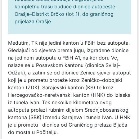
kompletnu trasu buduće dionice autoceste
Orašje–Distrikt Brčko (lot 1), do graničnog
prijelaza Orašje.
Međutim, TK nije jedini kanton u FBiH bez autoputa.
Gledajući od sjevera prema jugu, izgrađene dionice
na jedinom autoputu u FBiH A1, na koridoru Vc,
nalaze se u Posavskom kantonu (dionica Svilaj–
Odžak), a zatim se od dionice Zenica sjever autoput
koji je u prometu proteže kroz Zeničko-dobojski
kanton (ZDK), Sarajevski kanton (KS) te kroz
Hercegovačko-neretvanski kanton (HNK) do izlaska
iz tunela Ivan. Tek nekoliko kilometara ovog
autoputa prolazi rubnim dijelom Srednjobosanskog
kantona (SBK) između Sarajeva i tunela Ivan. U HNK
je u prometu i dionica od Graničnog prelaza Bijača
do mosta u Počitelju.