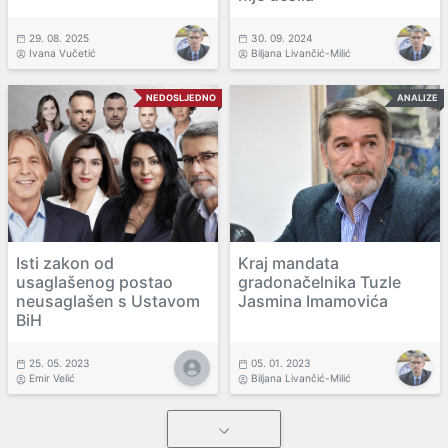
29. 08. 2025
30. 09. 2024
Ivana Vučetić
Biljana Livančić-Milić
NEDOSLJEDNO
ANALIZE
Isti zakon od
Kraj mandata
usaglašenog postao
gradonačelnika Tuzle
neusaglašen s Ustavom
Jasmina Imamovića
BiH
25. 05. 2023
05. 01. 2023
Emir Velić
Biljana Livančić-Milić