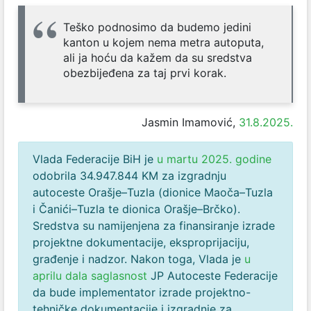
Teško podnosimo da budemo jedini
kanton u kojem nema metra autoputa,
ali ja hoću da kažem da su sredstva
obezbijeđena za taj prvi korak.
Jasmin Imamović,
31.8.2025.
Vlada Federacije BiH je
u martu 2025. godine
odobrila 34.947.844 KM za izgradnju
autoceste Orašje–Tuzla (dionice Maoča–Tuzla
i Čanići–Tuzla te dionica Orašje–Brčko).
Sredstva su namijenjena za finansiranje izrade
projektne dokumentacije, eksproprijaciju,
građenje i nadzor. Nakon toga, Vlada je
u
aprilu dala saglasnost
JP Autoceste Federacije
da bude implementator izrade projektno-
tehničke dokumentacije i izgradnje za