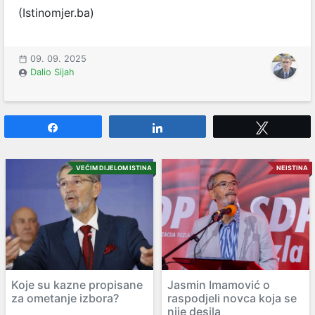
(Istinomjer.ba)
09. 09. 2025
Dalio Sijah
Share
Share
Tweet
VEĆIM DIJELOM ISTINA
NEISTINA
Koje su kazne propisane
Jasmin Imamović o
za ometanje izbora?
raspodjeli novca koja se
nije desila