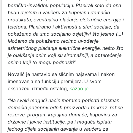
boračko-invalidnu populaciju. Planirali smo da ona
budu dijelom u vaučeru za kupovinu domaćih
produkata, eventualno plaćanje električne energije i
telefona. Planiramo i aktivnosti u sferi socijale, da
pokažemo da smo socijalno osjetljivi što jesmo (…)
Možemo da pokažemo recimo uvođenje
asimetričnog plaćanja električne energije, nešto što
je olakšanje onim koji su siromašniji, a opterećenje
onima koji to mogu podnositi
“.
Novalić je nastavio sa sličnim najavama i nakon
imenovanja na funkciju premijera. U svom
ekspozeu, između ostalog,
kazao je
:
“Na svaki mogući način moramo poticati plasman
domaćih poljoprivrednih proizvoda i to kroz: robne
rezerve, program kupujmo domaće, kupovinu za
državne i javne institucije, pa i moguću isplatu
jednog dijela socijalnih davanja u vaučeru za