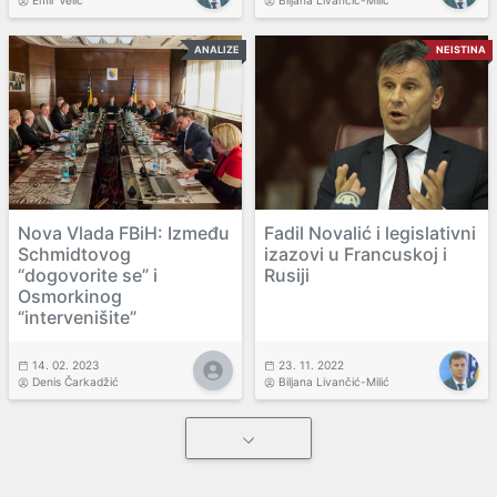
ANALIZE
NEISTINA
Nova Vlada FBiH: Između
Fadil Novalić i legislativni
Schmidtovog
izazovi u Francuskoj i
“dogovorite se” i
Rusiji
Osmorkinog
“intervenišite”
14. 02. 2023
23. 11. 2022
Denis Čarkadžić
Biljana Livančić-Milić