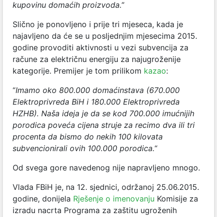
kupovinu domaćih proizvoda.
”
Slično je ponovljeno i prije tri mjeseca, kada je
najavljeno da će se u posljednjim mjesecima 2015.
godine provoditi aktivnosti u vezi subvencija za
račune za električnu energiju za najugroženije
kategorije. Premijer je tom prilikom
kazao
:
“
Imamo oko 800.000 domaćinstava (670.000
Elektroprivreda BiH i 180.000 Elektroprivreda
HZHB). Naša ideja je da se kod 700.000 imućnijih
porodica poveća cijena struje za recimo dva ili tri
procenta da bismo do nekih 100 kilovata
subvencionirali ovih 100.000 porodica.
“
Od svega gore navedenog nije napravljeno mnogo.
Vlada FBiH je, na 12. sjednici, održanoj 25.06.2015.
godine, donijela
Rješenje o imenovanju
Komisije za
izradu nacrta Programa za zaštitu ugroženih