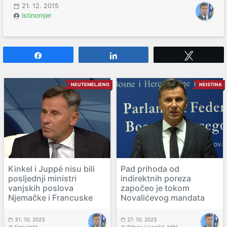
21. 12. 2015
Istinomjer
Share
Share
Tweet
NEUTEMELJENO
NEISTINA
Kinkel i Juppé nisu bili
Pad prihoda od
posljednji ministri
indirektnih poreza
vanjskih poslova
započeo je tokom
Njemačke i Francuske
Novalićevog mandata
31. 10. 2023
27. 10. 2023
Emir Velić
Biljana Livančić-Milić