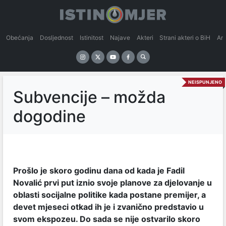
Obećanja
Dosljednost
Istinitost
Najave
Akteri
Strani akteri o BiH
An
NEISPUNJENO
Subvencije – možda
dogodine
Prošlo je skoro godinu dana od kada je Fadil
Novalić prvi put iznio svoje planove za djelovanje u
oblasti socijalne politike kada postane premijer, a
devet mjeseci otkad ih je i zvanično predstavio u
svom ekspozeu. Do sada se nije ostvarilo skoro