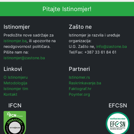
Pitajte Istinomjer!
Istinomjer
Zašto ne
Predložite nove sadržaje za
Istinomjer je razvila i uređuje
istinomjer.ba
, ili upozorite na
organizacija:
neodgovornost političara.
U.G. Zašto ne,
info@zastone.ba
Pišite nam na:
Tel/Fax: +387 33 61 84 61
istinomjer@zastone.ba
Linkovi
Partneri
O Istinomjeru
Istinomer.rs
Metodologija
Raskrinkavanje.ba
Istinomjer tim
Faktograf.hr
Kontakt
Poynter.org
IFCN
EFCSN