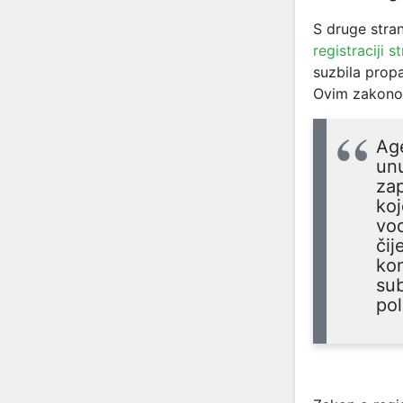
S druge stra
registraciji 
suzbila propa
Ovim zakonom
Age
unu
zap
koj
vod
čij
kon
sub
pol