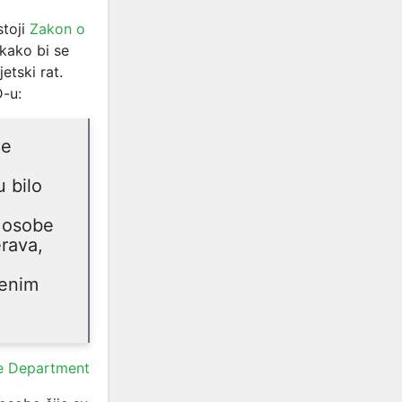
stoji
Zakon o
kako bi se
etski rat.
-u:
je
,
u bilo
i osobe
erava,
đenim
e Department