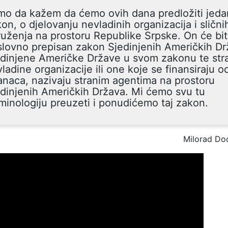
mo da kažem da ćemo ovih dana predložiti jeda
on, o djelovanju nevladinih organizacija i slični
uženja na prostoru Republike Srpske. On će bit
lovno prepisan zakon Sjedinjenih Američkih Dr
edinjene Američke Države u svom zakonu te str
ladine organizacije ili one koje se finansiraju o
anaca, nazivaju stranim agentima na prostoru
dinjenih Američkih Država. Mi ćemo svu tu
minologiju preuzeti i ponudićemo taj zakon.
Milorad Do