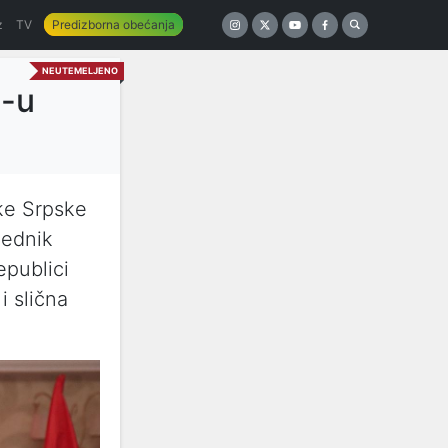
z
TV
Predizborna obećanja
NEUTEMELJENO
D-u
ke Srpske
jednik
epublici
i slična