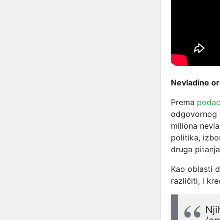
Nevladine o
Prema
podac
odgovornog z
miliona nevla
politika, izb
druga pitanja
Kao oblasti d
različiti, i k
Nji