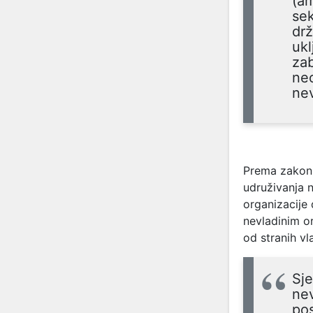
(am
sek
drž
ukl
zab
neo
nev
Prema zakoni
udruživanja n
organizacije d
nevladinim or
od stranih vl
Sje
nev
pos