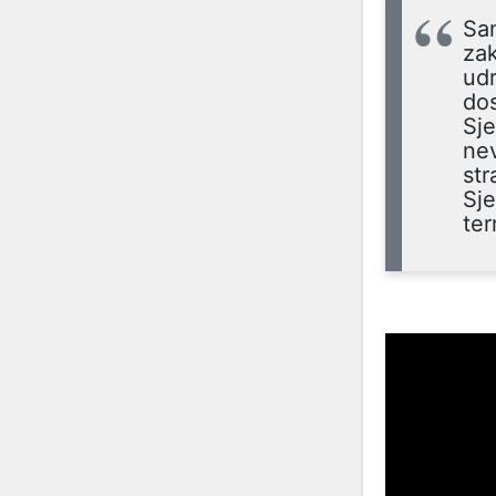
Sa
zak
udr
dos
Sj
nev
str
Sje
ter