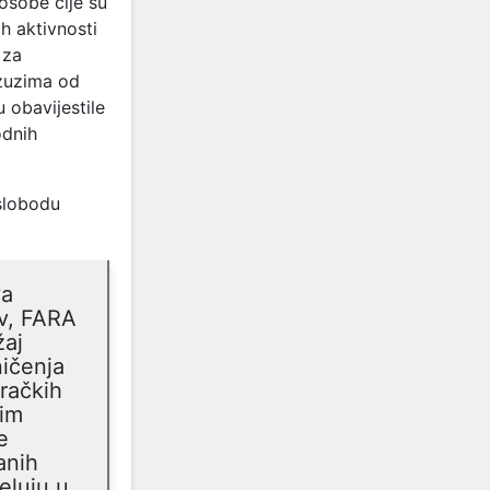
osobe čije su
ih aktivnosti
 za
izuzima od
 obavijestile
odnih
slobodu
va
iv, FARA
žaj
ničenja
aračkih
vim
e
anih
eluju u