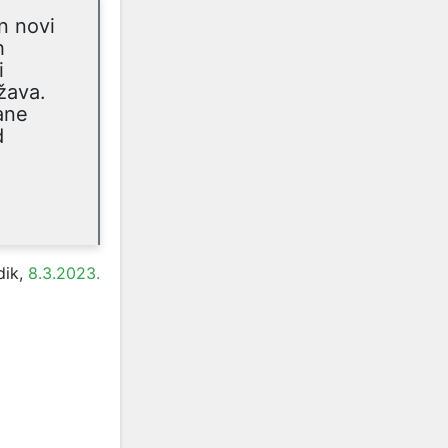
n novi
h
i
žava.
ane
d
dik,
8.3.2023.