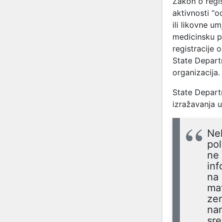
Zakon o regis
aktivnosti “
ili likovne u
medicinsku po
registracije 
State Depart
organizacija.
State Depart
izražavanja 
Nek
pol
ne 
inf
na 
mat
zem
nam
sre