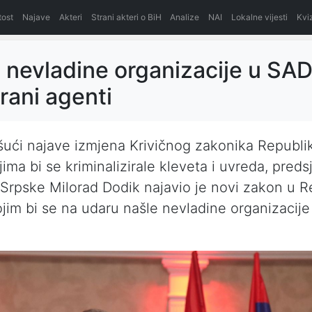
itost
Najave
Akteri
Strani akteri o BiH
Analize
NAI
Lokalne vijesti
Kvi
 nevladine organizacije u SA
trani agenti
ući najave izmjena Krivičnog zakonika Republi
jima bi se kriminalizirale kleveta i uvreda, preds
Srpske Milorad Dodik najavio je novi zakon u R
ojim bi se na udaru našle nevladine organizacije 