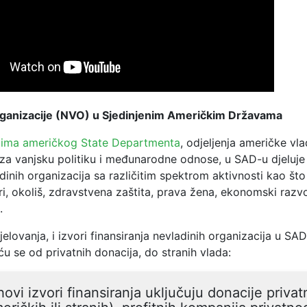
rganizacije (NVO) u Sjedinjenim Američkim Državama
ima američkog State Departmenta
, odjeljenja američke vl
a vanjsku politiku i međunarodne odnose, u SAD-u djeluje
dinih organizacija sa različitim spektrom aktivnosti kao što
ori, okoliš, zdravstvena zaštita, prava žena, ekonomski razv
.
jelovanja, i izvori finansiranja nevladinih organizacija u SA
reću se od privatnih donacija, do stranih vlada:
hovi izvori finansiranja uključuju donacije privatn