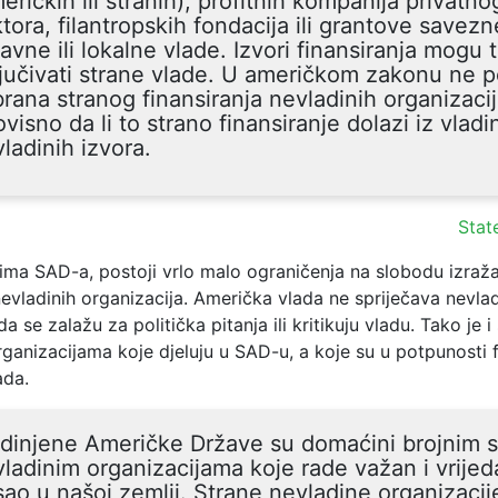
eričkih ili stranih), profitnih kompanija privatno
tora, filantropskih fondacija ili grantove savezn
avne ili lokalne vlade. Izvori finansiranja mogu
jučivati strane vlade. U američkom zakonu ne p
rana stranog finansiranja nevladinih organizacij
visno da li to strano finansiranje dolazi iz vladini
ladinih izvora.
Stat
ma SAD-a, postoji vrlo malo ograničenja na slobodu izraža
evladinih organizacija. Američka vlada ne spriječava nevla
a se zalažu za politička pitanja ili kritikuju vladu. Tako je i
ganizacijama koje djeluju u SAD-u, a koje su u potpunosti 
ada.
dinjene Američke Države su domaćini brojnim s
ladinim organizacijama koje rade važan i vrijed
ao u našoj zemlji. Strane nevladine organizaci