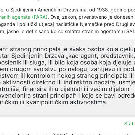
ne, u Sjedinjenim Američkim Državama, od 1938. godine po
stranih agenata (FARA)
. Ovaj zakon, prvenstveno je donesen 
ganda i politički utjecaj nacističke Njemačke pred Drugi svj
, jasno je definisano ko se smatra stranim agentom u SAD
nt stranog principala je svaka osoba koja djelu
tar Sjedinjenih Država „kao agent, predstavnik
oslenik ili sluga, ili bilo koja osoba koja djeluje 
em drugom svojstvu po nalogu, zahtjevu ili pod
stvom ili kontrolom nekog stranog principala il
e aktivnosti direktno ili indirektno nadzire, usmj
troliše, finansira ili u cijelosti ili većim dijelom
vencionira strani principal” i koje se bavi odre
itičkim ili kvazipolitičkim aktivnostima.
Stat