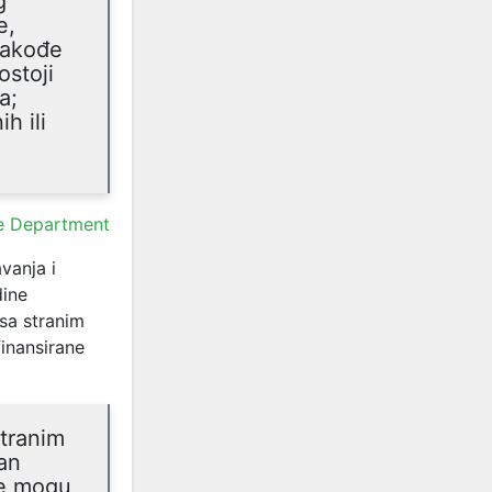
g
e,
 takođe
ostoji
a;
h ili
e Department
vanja i
dine
 sa stranim
finansirane
tranim
an
je mogu