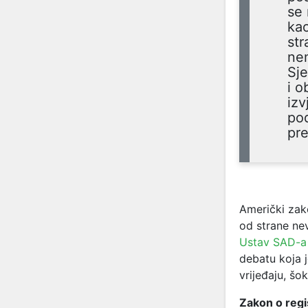
se
kao
str
nem
Sj
i o
izv
pod
pre
Američki zak
od strane ne
Ustav SAD-a
debatu koja 
vrijeđaju, šok
Zakon o regi