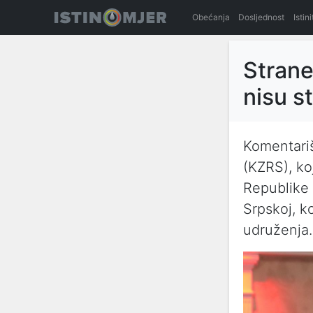
Obećanja
Dosljednost
Istin
Strane
nisu s
Komentariš
(KZRS), ko
Republike 
Srpskoj, k
udruženja.