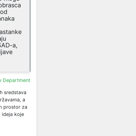
obrasca
 od
ranaka
sastanke
aju
SAD-a,
ijave
e Department
ih sredstava
Državama, a
n prostor za
 ideja koje