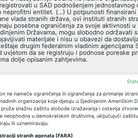
 registrovati u SAD podnošenjem jednostavnog 
 neprofitni entitet. (…) U potpunosti finansirani
ane vlada stranih država, ovi instituti stranih st
aju posebna ograničenja za svoje aktivnosti u
edinjenim Državama, mogu slobodno održavati 
bjavljivati materijale i nisu u obavezi da dostavlj
ještaje drugim federalnim vladinim agencijama 
 uvjetom da se registruju i podnose poreske pr
ma dolje opisanim zahtjevima.
Stat
on ne nameće ograničenja ili ograničenja za primanje stran
vladinih organizacija koje djeluju u Sjedinjenim Američkim 
pruža snažnu zaštitu slobode izražavanja i ostavlja otvore
je neophodna u demokratskim društvima, uključujući zaštitu
iraju ili uznemiravaju.
straciji stranih agenata (FARA)