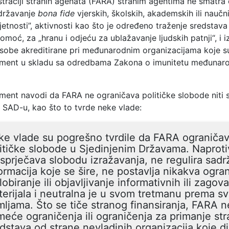
traciji stranih agenata (FARA) stranim agentima ne smatra 
održavanje
bona fide
vjerskih, školskih, akademskih ili naučn
mjetnosti”, aktivnosti kao što je određeno traženje sredstava
moć, za „hranu i odjeću za ublažavanje ljudskih patnji“, i 
osobe akreditirane pri međunarodnim organizacijama koje su
ment u skladu sa odredbama Zakona o imunitetu međunar
ment navodi da FARA ne ograničava političke slobode niti 
u SAD-u, kao što to tvrde neke vlade:
e vlade su pogrešno tvrdile da FARA ograniča
itičke slobode u Sjedinjenim Državama. Naprot
sprječava slobodu izražavanja, ne regulira sadr
ormacija koje se šire, ne postavlja nikakva ogra
lobiranje ili objavljivanje informativnih ili zagov
erijala i neutralna je u svom tretmanu prema s
ljama. Što se tiče stranog finansiranja, FARA n
eće ograničenja ili ograničenja za primanje str
dstava od strane nevladinih organizacija koje dj