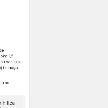
ade
 oko 1,5
 su vanjska
oj i mnoga
D-u su
ih lica