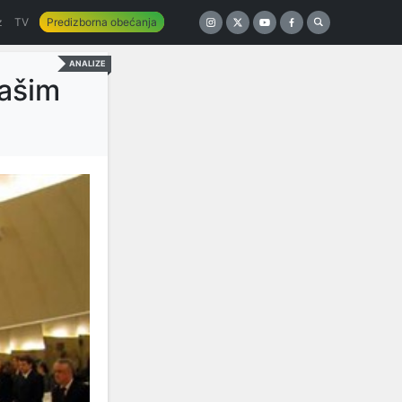
z
TV
Predizborna obećanja
ANALIZE
našim