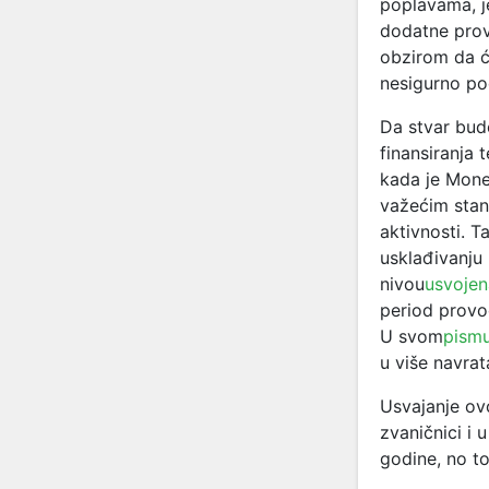
poplavama, j
dodatne provj
obzirom da će
nesigurno po
Da stvar bud
finansiranja 
kada je Mone
važećim stan
aktivnosti. T
usklađivanju
nivou
usvojena
period provođ
U svom
pismu
u više navra
Usvajanje ov
zvaničnici i 
godine, no to