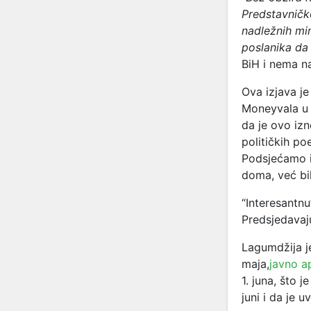
Predstavničk
nadležnih min
poslanika da
BiH i nema na
Ova izjava je
Moneyvala u p
da je ovo izn
političkih poe
Podsjećamo i
doma, već bi
“Interesantnu
Predsjedavaj
Lagumdžija j
maja,
javno a
1. juna, što 
juni i da je u