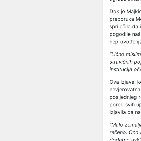
Dok je Majkić
preporuka Mon
spriječila da
pogodile naš
neprovođenja
“Lično mislim
stravičnih p
institucija o
Ova izjava, k
nevjerovatna 
posljednjeg ro
pored svih u
izjavila da n
“Malo zemalj
rečeno. Ono 
dodatno uskl