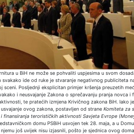
rnitura u BiH ne može se pohvaliti uspjesima u svom dosad
m svakako ide od ruke je stvaranje negativnog publiciteta n
 sceni. Posljednji eksplicitan primjer kršenja preuzetih m
vakako i neusvajanje Zakona o sprečavanju pranja novca i f
 aktivnosti, te pratećih izmjena Krivičnog zakona BiH. Iako je
a usvajanje ovog zakona, postavljen od strane
Komiteta za 
i finansiranja terorističkih aktivnosti Savjeta Evrope (Mone
redstavničkom domu PSBiH usvojen tek 28. maja, a u Dom
 njemu još uvijek nisu izjasnili, pošto je sjednica ovog doma