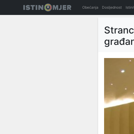
Obećanja
Dosljednost
Istin
Stranc
građan