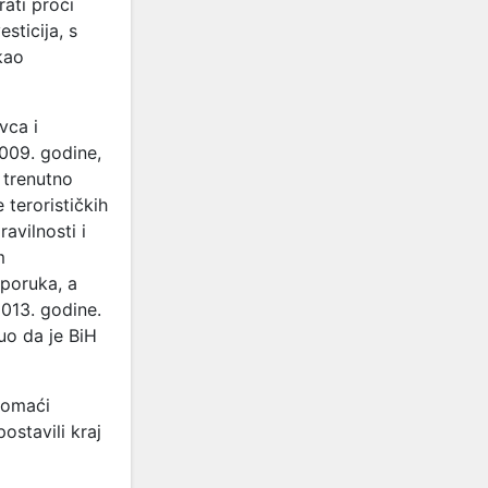
ati proći
sticija, s
kao
vca i
2009. godine,
 trenutno
terorističkih
avilnosti i
m
poruka, a
2013. godine.
o da je BiH
domaći
ostavili kraj