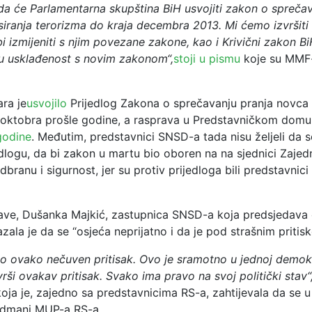
a će Parlamentarna skupština BiH usvojiti zakon o sprečav
siranja terorizma do kraja decembra 2013. Mi ćemo izvršiti 
 izmijeniti s njim povezane zakone, kao i Krivični zakon B
nu usklađenost s novim zakonom“,
stoji u pismu
koje su MMF-
ara je
usvojilo
Prijedlog Zakona o sprečavanju pranja novca 
 oktobra prošle godine, a rasprava u Predstavničkom domu
godine
. Međutim, predstavnici SNSD-a tada nisu željeli da s
dlogu, da bi zakon u martu bio oboren na na sjednici Zajed
dbranu i sigurnost, jer su protiv prijedloga bili predstavnici
ve, Dušanka Majkić, zastupnica SNSD-a koja predsjedav
zala je da se “osjeća neprijatno i da je pod strašnim pritis
bio ovako nečuven pritisak. Ovo je sramotno u jednoj demok
vrši ovakav pritisak. Svako ima pravo na svoj politički stav“
oja je, zajedno sa predstavnicima RS-a, zahtijevala da se 
dmani MUP-a RS-a.