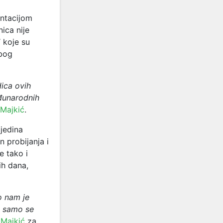
entacijom
ica nije
 koje su
zbog
dica ovih
eđunarodnih
 Majkić
.
 jedina
 probijanja i
e tako i
ih dana,
o nam je
i samo se
 Majkić
za