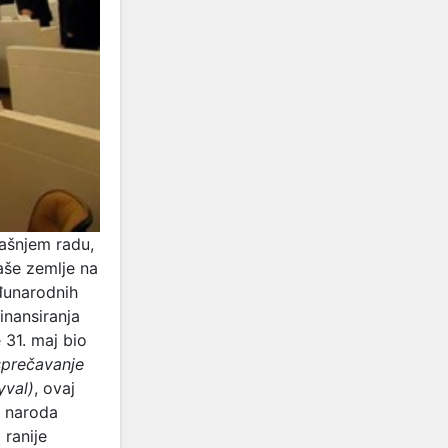
ašnjem radu,
aše zemlje na
eđunarodnih
inansiranja
 31. maj bio
sprečavanje
yval)
, ovaj
u naroda
 ranije