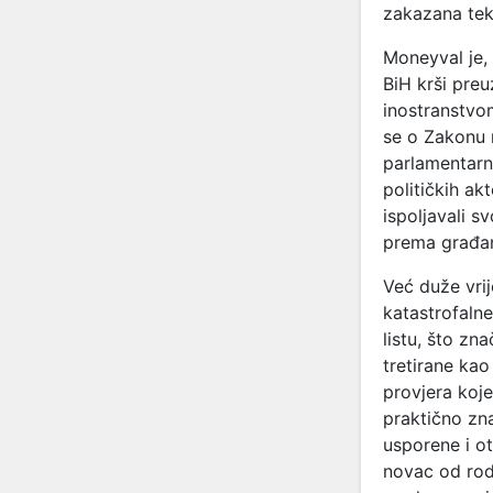
zakazana tek 
Moneyval je, 
BiH krši preu
inostranstvo
se o Zakonu m
parlamentarn
političkih ak
ispoljavali 
prema građan
Već duže vri
katastrofalne
listu, što zn
tretirane ka
provjera koje
praktično zna
usporene i o
novac od rod