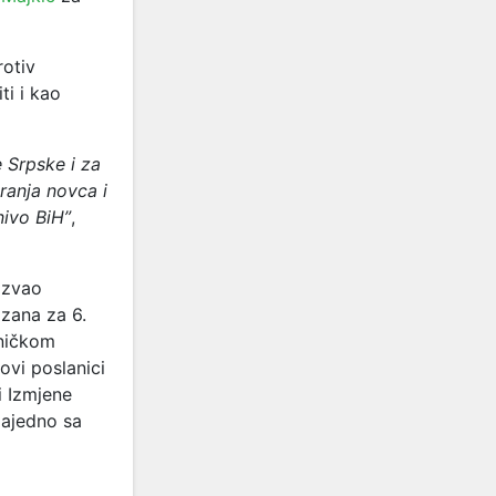
rotiv
ti i kao
 Srpske i za
ranja novca i
nivo BiH”
,
ozvao
zana za 6.
vničkom
ovi poslanici
i Izmjene
zajedno sa