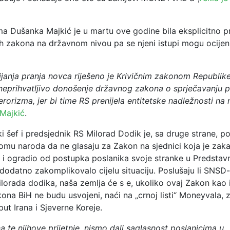
a Dušanka Majkić je u martu ove godine bila eksplicitno p
h zakona na državnom nivou pa se njeni istupi mogu ocijeni
ijanja pranja novca riješeno je Krivičnim zakonom Republike
e neprihvatljivo donošenje državnog zakona o sprječavanju p
terorizma, jer bi time RS prenijela entitetske nadležnosti na 
 Majkić
.
i šef i predsjednik RS Milorad Dodik je, sa druge strane, p
omu naroda da ne glasaju za Zakon na sjednici koja je zaka
ak i ogradio od postupka poslanika svoje stranke u Predsta
dodatno zakomplikovalo cijelu situaciju. Poslušaju li SNSD-
lorada dodika, naša zemlja će s e, ukoliko ovaj Zakon kao 
ona BiH ne budu usvojeni, naći na „crnoj listi“ Moneyvala, 
t Irana i Sjeverne Koreje.
a te njihove prijetnje, nismo dali saglasnost poslanicima u