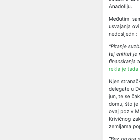
Anadoliju.
Međutim, sam
usvajanja ovi
nedosljedni:
“Pitanje suzb
taj entitet j
finansiranja 
rekla je tada
Njen stranačk
delegate u D
jun, te se č
domu, što je 
ovaj poziv Mi
Krivičnog zak
zemljama popu
“Bez obzira n