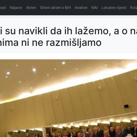
itost
Najave
Akteri
Strani akteri o BiH
Analize
NAI
Lokalne vijesti
Kvi
i su navikli da ih lažemo, a o 
ima ni ne razmišljamo