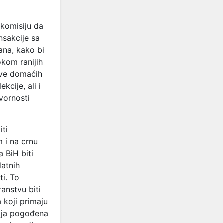
 komisiju da
nsakcije sa
ana, kako bi
okom ranijih
jave domaćih
kcije, ali i
vornosti
iti
m i na crnu
a BiH biti
datnih
ti. To
ranstvu biti
 koji primaju
učja pogođena