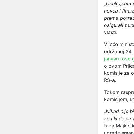
„Očekujemo d
novca i finan
prema potrebi
osigurali pu
vlasti.
Vijeće minist
održanoj 24.
januaru ove 
o ovom Prije
komisije za o
RS-a.
Tokom raspra
komisijom, ka
„Nikad nije 
zemlji da se 
tada Majkić k
ugrade aman