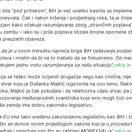
 bila “pod pritiskom”, BiH je već uveliko kasnila sa implem
eyvala. Čak i nakon kršenja i posljednjeg roka, ta je činjen
 izjavi kako očekuje razumijevanje zbog „stravičnih poplava“
u zemlju – iako su i prije poplava stizale brojne opomene 
 preuzetih obaveza.
 da je u ovom trenutku najveća briga BiH rješavanje poslje
oplava i mislim da bi na to trebalo da se fokusiramo. Od m
čekujem jednu vrstu razumijevanja za našu situaciju”
,
rekla je
oja se teško može ocijeniti drugačije nego kao cinična, nije
stvar koju je Dušanka Majkić izgovorila na ovu temu. Nakon
ka, Majkić je čak pokušala i da relativizira cijelu stvar, pa j
pozorenja međunarodnih zvaničnika koje smo mogli čuti ov
aša zemlja ima dobru zakonsku legislativu:
a EU ima tako uređenu zakonodavnu legislativu kao BiH i t
što se donosi novim prijedlogom zakona koji je u procedur
ađuje i osnažuje ono što su zahtjevi MONEYVAL-a”
,
rekla je