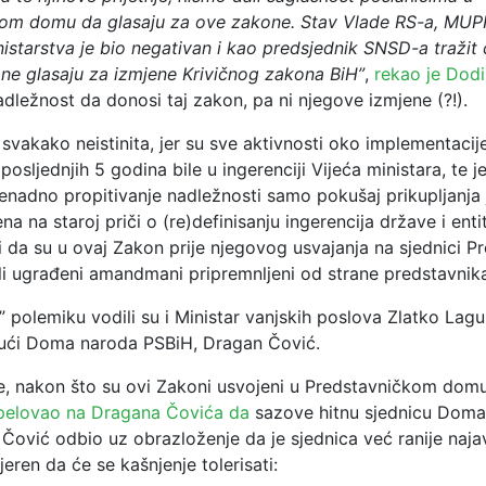
om domu da glasaju za ove zakone. Stav Vlade RS-a, MUP
istarstva je bio negativan i kao predsjednik SNSD-a tražit
 ne glasaju za izmjene Krivičnog zakona BiH”
,
rekao je Dod
dležnost da donosi taj zakon, pa ni njegove izmjene (?!).
 svakako neistinita, jer su sve aktivnosti oko implementaci
osljednjih 5 godina bile u ingerenciji Vijeća ministara, te j
enadno propitivanje nadležnosti samo pokušaj prikupljanja j
na na staroj priči o (re)definisanju ingerencija države i enti
 da su u ovaj Zakon prije njegovog usvajanja na sjednici P
li ugrađeni amandmani pripremnljeni od strane predstavnik
” polemiku vodili su i Ministar vanjskih poslova Zlatko Lagu
ući Doma naroda PSBiH, Dragan Čović.
e, nakon što su ovi Zakoni usvojeni u Predstavničkom dom
pelovao na Dragana Čovića da
sazove hitnu sjednicu Doma 
je Čović odbio uz obrazloženje da je sjednica već ranije naja
vjeren da će se kašnjenje tolerisati: