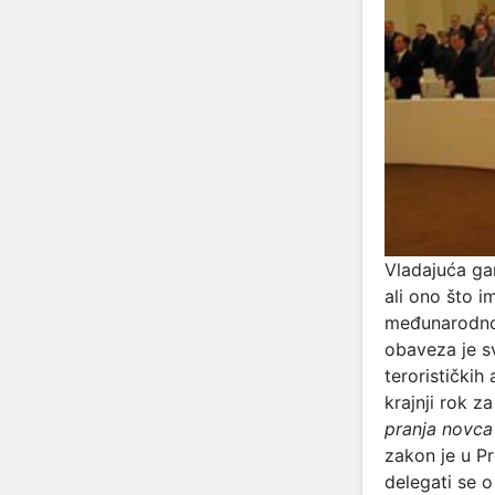
Vladajuća ga
ali ono što i
međunarodnoj
obaveza je s
terorističkih
krajnji rok z
pranja novca 
zakon je u P
delegati se o