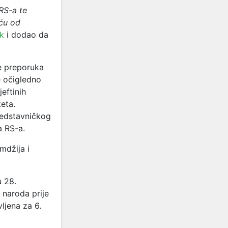
RS-a te
 ću od
ik
i dodao da
je preporuka
e očigledno
eftinih
teta.
redstavničkog
a RS-a.
mdžija i
u 28.
naroda prije
vljena za 6.