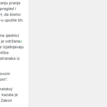
anju pranja
pregled i
iH, da bismo
u uputile bh.
na sjednici
 je održana
u
e izjašnjavaju
ničke
 stranaka iz
a ovom
kom”.
ratskoj
,
kazala je
u Zakon