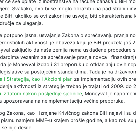
er će sve uplate iz inostranstva na račune banaka u BiH mor
ere. Svakako, ovo bi se moglo odraziti i na pad stranih inve
 BiH, ukoliko se ovi zakoni ne usvoje, biti okarakterisana 
dručje za ulaganja.
e potpuno jasna, usvajanje Zakona o sprečavanju pranja no
terorističkih aktivnosti je obaveza koju je BiH preuzela još 
yval zaključio da naša zemlja nema usklađene procedure s
dardima vezanim za sprečavanje pranja novca i finansiranje 
ada je Moneyval izdao i 31 preporuku o otklanjanju ovih nepr
 legislative sa postojećim standardima. Tada je na državno
 i Strategija, kao i Akcioni plan
za implementaciju ovih pre
enja aktivnosti iz strategije trebao je trajati od 2009. do 
 izdatom nakon posljednje sjednice
, Moneyval je napomenu
ta upozoravana na neimplementaciju većine preporuka.
og Zakona, kao i izmjene Krivičnog zakona BiH najavili su 
u pismu namjere MMF-u krajem prošle godine, a kao rok su p
 se nije desilo.