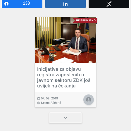
Share
138
Share
Tweet
NEISPUNJENO
Inicijativa za objavu
registra zaposlenih u
javnom sektoru ZDK još
uvijek na čekanju
07. 08. 2019
Selma Ašćerić