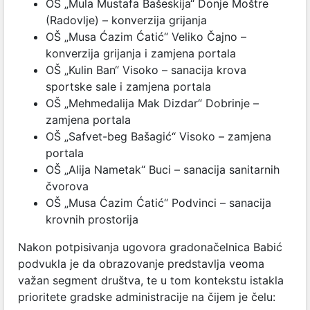
OŠ „Mula Mustafa Bašeskija“ Donje Moštre
(Radovlje) – konverzija grijanja
OŠ „Musa Ćazim Ćatić“ Veliko Čajno –
konverzija grijanja i zamjena portala
OŠ „Kulin Ban“ Visoko – sanacija krova
sportske sale i zamjena portala
OŠ „Mehmedalija Mak Dizdar“ Dobrinje –
zamjena portala
OŠ „Safvet-beg Bašagić“ Visoko – zamjena
portala
OŠ „Alija Nametak“ Buci – sanacija sanitarnih
čvorova
OŠ „Musa Ćazim Ćatić“ Podvinci – sanacija
krovnih prostorija
Nakon potpisivanja ugovora gradonačelnica Babić
podvukla je da obrazovanje predstavlja veoma
važan segment društva, te u tom kontekstu istakla
prioritete gradske administracije na čijem je čelu: