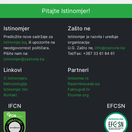
Pitajte Istinomjer!
Istinomjer
Zašto ne
Predložite nove sadržaje za
Istinomjer je razvila i uređuje
istinomjer.ba
, ili upozorite na
organizacija:
neodgovornost političara.
U.G. Zašto ne,
info@zastone.ba
Pišite nam na:
Tel/Fax: +387 33 61 84 61
istinomjer@zastone.ba
Linkovi
Partneri
O Istinomjeru
Istinomer.rs
Metodologija
Raskrinkavanje.ba
Istinomjer tim
Faktograf.hr
Kontakt
Poynter.org
IFCN
EFCSN