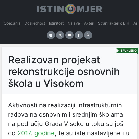
Obećanja
Dosljednost
Istinitost
Najave
Akteri
Strani akteri o BiH
An
ISPUNJENO
Realizovan projekat
rekonstrukcije osnovnih
škola u Visokom
Aktivnosti na realizaciji infrastrukturnih
radova na osnovnim i srednjim školama
na području Grada Visoko u toku su još
od
2017. godine
, te su iste nastavljene i u