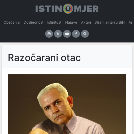
Obećanja
Dosljednost
Istinitost
Najave
Akteri
Strani akteri o BiH
An
Razočarani otac