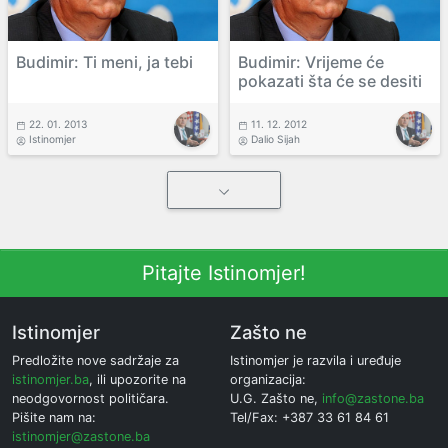
Budimir: Ti meni, ja tebi
Budimir: Vrijeme će
pokazati šta će se desiti
22. 01. 2013
11. 12. 2012
Istinomjer
Dalio Sijah
Pitajte Istinomjer!
Istinomjer
Zašto ne
Predložite nove sadržaje za
Istinomjer je razvila i uređuje
istinomjer.ba
, ili upozorite na
organizacija:
neodgovornost političara.
U.G. Zašto ne,
info@zastone.ba
Pišite nam na:
Tel/Fax: +387 33 61 84 61
istinomjer@zastone.ba