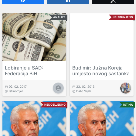
ANALIZE
NEISPUNJENO
Lobiranje u SAD:
Budimir: Južna Koreja
Federacija BiH
umjesto novog sastanka
02. 02. 2017
23. 02. 2013
Istinomjer
Dalio Sijah
NEDOSLJEDNO
ISTINA