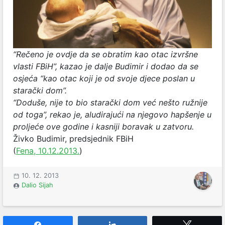
“Rečeno je ovdje da se obratim kao otac izvršne
vlasti FBiH”, kazao je dalje Budimir i dodao da se
osjeća “kao otac koji je od svoje djece poslan u
starački dom”.
“Doduše, nije to bio starački dom već nešto ružnije
od toga”, rekao je, aludirajući na njegovo hapšenje u
proljeće ove godine i kasniji boravak u zatvoru.
Živko Budimir, predsjednik FBiH
(
Fena, 10.12.2013.
)
10. 12. 2013
Dalio Sijah
Share
Share
Tweet