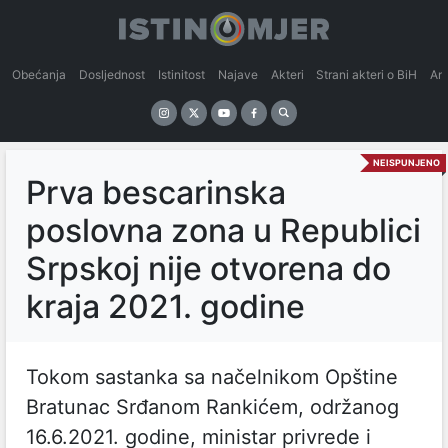
Obećanja
Dosljednost
Istinitost
Najave
Akteri
Strani akteri o BiH
An
NEISPUNJENO
Prva bescarinska
poslovna zona u Republici
Srpskoj nije otvorena do
kraja 2021. godine
Tokom sastanka sa načelnikom Opštine
Bratunac Srđanom Rankićem, održanog
16.6.2021. godine, ministar privrede i