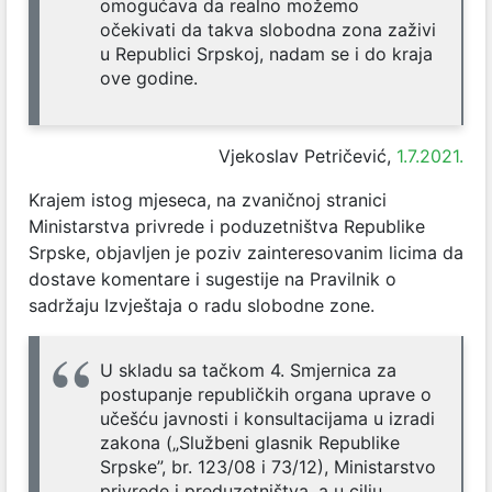
omogućava da realno možemo
očekivati da takva slobodna zona zaživi
u Republici Srpskoj, nadam se i do kraja
ove godine.
Vjekoslav Petričević,
1.7.2021.
Krajem istog mjeseca, na zvaničnoj stranici
Ministarstva privrede i poduzetništva Republike
Srpske, objavljen je poziv zainteresovanim licima da
dostave komentare i sugestije na Pravilnik o
sadržaju Izvještaja o radu slobodne zone.
U skladu sa tačkom 4. Smjernica za
postupanje republičkih organa uprave o
učešću javnosti i konsultacijama u izradi
zakona („Službeni glasnik Republike
Srpske”, br. 123/08 i 73/12), Ministarstvo
privrede i preduzetništva, a u cilju