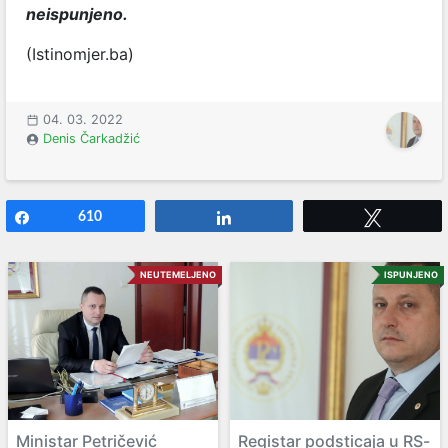
neispunjeno.
(Istinomjer.ba)
04. 03. 2022
Denis Čarkadžić
Share
610
Share
Tweet
NEUTEMELJENO
ISPUNJENO
Ministar Petričević
Registar podsticaja u RS-