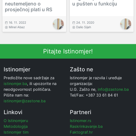
neutemeljeno o
u pušten u funkciju
prosječnoj plati u RS
16. 11. 2022
24. 11. 2020
Minel Abaz
Dalio Sijah
Pitajte Istinomjer!
Istinomjer
Zašto ne
Predložite nove sadržaje za
Istinomjer je razvila i uređuje
istinomjer.ba
, ili upozorite na
organizacija:
neodgovornost političara.
U.G. Zašto ne,
info@zastone.ba
Pišite nam na:
Tel/Fax: +387 33 61 84 61
istinomjer@zastone.ba
Linkovi
Partneri
O Istinomjeru
Istinomer.rs
Metodologija
Raskrinkavanje.ba
Istinomjer tim
Faktograf.hr