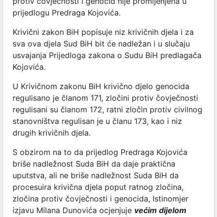
protiv čovječnosti i genocid nije promijenjena u
prijedlogu Predraga Kojovića.
Krivični zakon BiH popisuje niz krivičnih djela i za
sva ova djela Sud BiH bit će nadležan i u slučaju
usvajanja Prijedloga zakona o Sudu BiH predlagača
Kojovića.
U Krivičnom zakonu BiH krivično djelo genocida
regulisano je članom 171,
zločini protiv čovječnosti
regulisani su članom 172, ratni zločin protiv civilnog
stanovništva regulisan je u članu 173, kao i niz
drugih krivičnih djela.
S obzirom na to da prijedlog Predraga Kojovića
briše nadležnost Suda BiH da daje praktična
uputstva, ali ne briše nadležnost Suda BiH da
procesuira krivična djela poput ratnog zločina,
zločina protiv čovječnosti i genocida, Istinomjer
izjavu Milana Dunovića ocjenjuje
većim dijelom