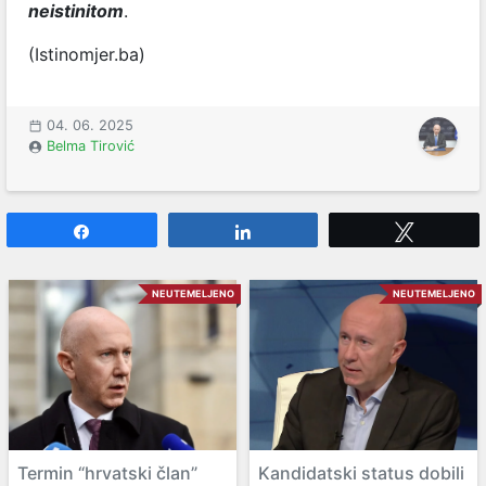
neistinitom
.
(Istinomjer.ba)
04. 06. 2025
Belma Tirović
Share
Share
Tweet
NEUTEMELJENO
NEUTEMELJENO
Termin “hrvatski član”
Kandidatski status dobili