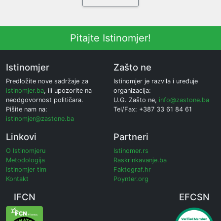
Pitajte Istinomjer!
Istinomjer
Zašto ne
Predložite nove sadržaje za
Istinomjer je razvila i uređuje
istinomjer.ba
, ili upozorite na
organizacija:
neodgovornost političara.
U.G. Zašto ne,
info@zastone.ba
Pišite nam na:
Tel/Fax: +387 33 61 84 61
istinomjer@zastone.ba
Linkovi
Partneri
O Istinomjeru
Istinomer.rs
Metodologija
Raskrinkavanje.ba
Istinomjer tim
Faktograf.hr
Kontakt
Poynter.org
IFCN
EFCSN