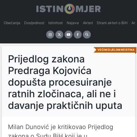
Obećanja
Dosljednost
Istinitost
Najave
Akteri
Strani akteri o BiH
An
VEĆIM DIJELOM NEISTINA
Prijedlog zakona
Predraga Kojovića
dopušta procesuiranje
ratnih zločinaca, ali ne i
davanje praktičnih uputa
Milan Dunović je kritikovao Prijedlog
zakona o Sudu BiH koji je u