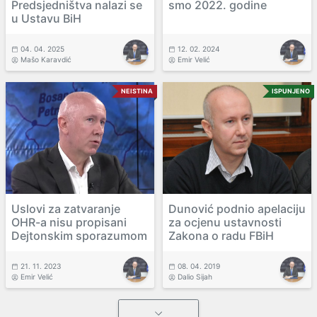
Predsjedništva nalazi se
smo 2022. godine
u Ustavu BiH
04. 04. 2025
12. 02. 2024
Mašo Karavdić
Emir Velić
NEISTINA
ISPUNJENO
Uslovi za zatvaranje
Dunović podnio apelaciju
OHR-a nisu propisani
za ocjenu ustavnosti
Dejtonskim sporazumom
Zakona o radu FBiH
21. 11. 2023
08. 04. 2019
Emir Velić
Dalio Sijah