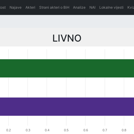
itost
Najave
Akteri
Strani akteri o BiH
Analize
NAI
Lokalne vijesti
Kvi
LIVNO
0.2
0.3
0.4
0.5
0.6
0.7
0.8