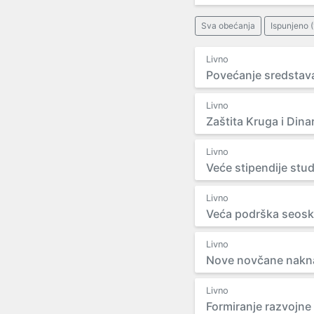
Sva obećanja
Ispunjeno (
Livno
Povećanje sredstava
Livno
Zaštita Kruga i Dina
Livno
Veće stipendije stu
Livno
Veća podrška seosko
Livno
Nove novčane naknad
Livno
Formiranje razvojne