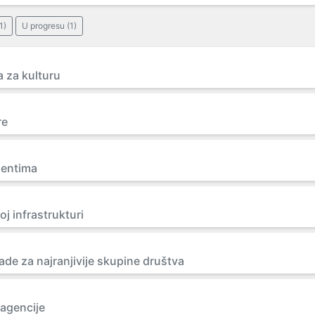
1)
U progresu (1)
 za kulturu
re
dentima
j infrastrukturi
e za najranjivije skupine društva
 agencije