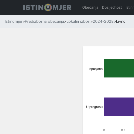
Obećanja
Dosljednost
Istin
Istinomjer
>
Predizborna obećanja
>
Lokalni izbori
>
2024-2028
>
Livno
Ispunjeno
U progresu
0
0.1