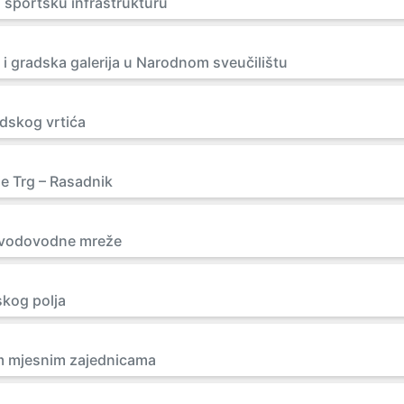
 sportsku infrastrukturu
 i gradska galerija u Narodnom sveučilištu
dskog vrtića
je Trg – Rasadnik
 vodovodne mreže
skog polja
im mjesnim zajednicama