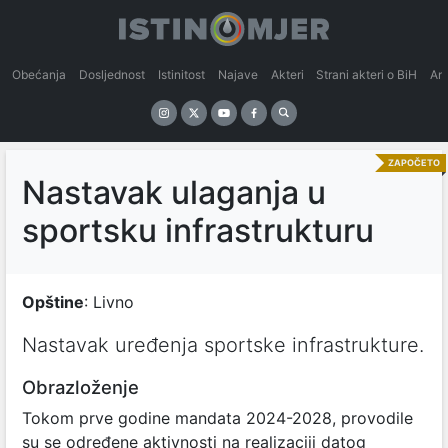
Obećanja
Dosljednost
Istinitost
Najave
Akteri
Strani akteri o BiH
An
ZAPOČETO
Nastavak ulaganja u
sportsku infrastrukturu
Opštine
: Livno
Nastavak uređenja sportske infrastrukture.
Obrazloženje
Tokom prve godine mandata 2024-2028, provodile
su se određene aktivnosti na realizaciji datog