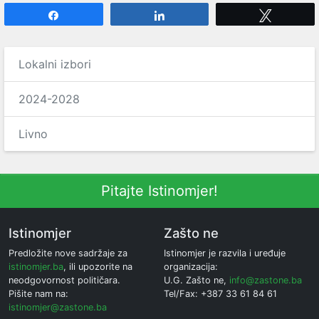
Share
Share
Tweet
Lokalni izbori
2024-2028
Livno
Pitajte Istinomjer!
Istinomjer
Zašto ne
Predložite nove sadržaje za
Istinomjer je razvila i uređuje
istinomjer.ba
, ili upozorite na
organizacija:
neodgovornost političara.
U.G. Zašto ne,
info@zastone.ba
Pišite nam na:
Tel/Fax: +387 33 61 84 61
istinomjer@zastone.ba