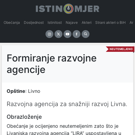
Obećanja
Dosljednost
Istinitost
Najave
Akteri
Strani akteri o BiH
An
NEUTEMELJENO
Formiranje razvojne
agencije
Opštine
: Livno
Razvojna agencija za snažniji razvoj Livna.
Obrazloženje
Obećanje je ocijenjeno neutemeljenim zato što je
Livanjska razvojna agencija “LIRA” uspostavljena u