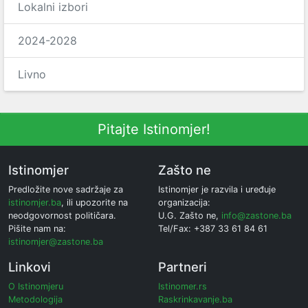
Lokalni izbori
2024-2028
Livno
Pitajte Istinomjer!
Istinomjer
Zašto ne
Predložite nove sadržaje za
Istinomjer je razvila i uređuje
istinomjer.ba
, ili upozorite na
organizacija:
neodgovornost političara.
U.G. Zašto ne,
info@zastone.ba
Pišite nam na:
Tel/Fax: +387 33 61 84 61
istinomjer@zastone.ba
Linkovi
Partneri
O Istinomjeru
Istinomer.rs
Metodologija
Raskrinkavanje.ba