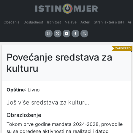
Obećanja
Dosljednost
Istinitost
Najave
Akteri
Strani akteri o BiH
An
ZAPOČETO
Povećanje sredstava za
kulturu
Opštine
: Livno
Još više sredstava za kulturu.
Obrazloženje
Tokom prve godine mandata 2024-2028, provodile
su se određene aktivnosti na realizaciji datog