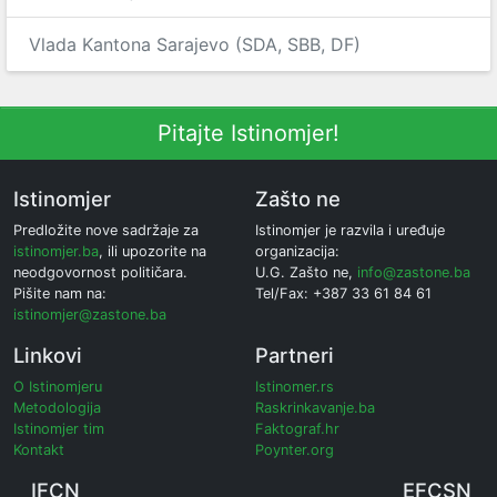
Vlada Kantona Sarajevo (SDA, SBB, DF)
Pitajte Istinomjer!
Istinomjer
Zašto ne
Predložite nove sadržaje za
Istinomjer je razvila i uređuje
istinomjer.ba
, ili upozorite na
organizacija:
neodgovornost političara.
U.G. Zašto ne,
info@zastone.ba
Pišite nam na:
Tel/Fax: +387 33 61 84 61
istinomjer@zastone.ba
Linkovi
Partneri
O Istinomjeru
Istinomer.rs
Metodologija
Raskrinkavanje.ba
Istinomjer tim
Faktograf.hr
Kontakt
Poynter.org
IFCN
EFCSN