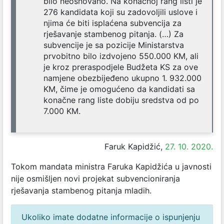
bilo neosnovano. Na konačnoj rang listi je
276 kandidata koji su zadovoljili uslove i
njima će biti isplaćena subvencija za
rješavanje stambenog pitanja. (…) Za
subvencije je sa pozicije Ministarstva
prvobitno bilo izdvojeno 550.000 KM, ali
je kroz preraspodjele Budžeta KS za ove
namjene obezbijeđeno ukupno 1. 932.000
KM, čime je omogućeno da kandidati sa
konačne rang liste dobiju sredstva od po
7.000 KM.
Faruk Kapidžić,
27. 10. 2020.
Tokom mandata ministra Faruka Kapidžića u javnosti
nije osmišljen novi projekat subvencioniranja
rješavanja stambenog pitanja mladih.
Ukoliko imate dodatne informacije o ispunjenju