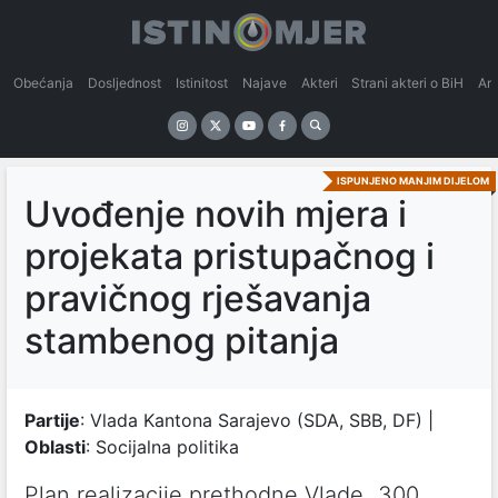
Obećanja
Dosljednost
Istinitost
Najave
Akteri
Strani akteri o BiH
An
ISPUNJENO MANJIM DIJELOM
Uvođenje novih mjera i
projekata pristupačnog i
pravičnog rješavanja
stambenog pitanja
Partije
: Vlada Kantona Sarajevo (SDA, SBB, DF) |
Oblasti
: Socijalna politika
Plan realizacije prethodne Vlade „300