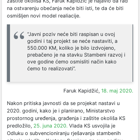
zaštite okoliša KS, Faruk Kapidžić je najavio da rad
na ostvarenju obećanja neće biti isti, te da će biti
osmišljen novi model realiacije.
“Javni poziv neće biti raspisan u ovoj
godini i taj projekt se neće nastaviti, a
550.000 KM, koliko je bilo izdvojeno,
prebačeno je na stavku Stambeni razvoj i
ove godine ćemo osmisliti način kako
ćemo to realizovati”.
Faruk Kapidžić,
18. maj 2020.
Nakon pritiska javnosti da se projekat nastavi u
2020. godini, kako je i planirano, Ministarstvo
prostornog uređenja, građenja i zaštite okoliša KS
predložilo,
25. juna 2020.
Vlada KS usvojila
je
Odluku
o subvencioniranju rješavanja stambenih