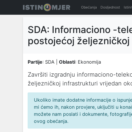
Obećanja
Dosljednost
Istin
SDA: Informaciono -te
postojećoj željezničkoj 
Partije
: SDA |
Oblasti
: Ekonomija
Završiti izgradnju informaciono-tele
željezničkoj infrastrukturi vrijedan o
Ukoliko imate dodatne informacije o ispunjen
mi ćemo ih, nakon provjere, uključiti u ko
možete nam poslati i dokumente, fotografije
ovog obećanja.