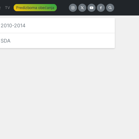
z
TV
Predizborna obećanja
2010-2014
SDA