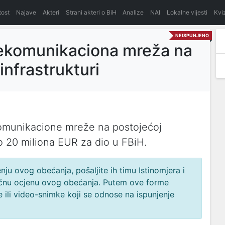
itost
Najave
Akteri
Strani akteri o BiH
Analize
NAI
Lokalne vijesti
Kvi
NEISPUNJENO
lekomunikaciona mreža na
infrastrukturi
komunikacione mreže na postojećoj
ko 20 miliona EUR za dio u FBiH.
ju ovog obećanja, pošaljite ih timu Istinomjera i
načnu ocjenu ovog obećanja. Putem ove forme
 ili video-snimke koji se odnose na ispunjenje