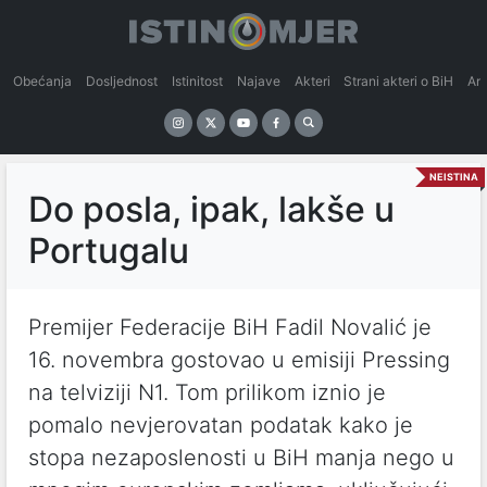
Obećanja
Dosljednost
Istinitost
Najave
Akteri
Strani akteri o BiH
An
NEISTINA
Do posla, ipak, lakše u
Portugalu
Premijer Federacije BiH Fadil Novalić je
16. novembra gostovao u emisiji Pressing
na telviziji N1. Tom prilikom iznio je
pomalo nevjerovatan podatak kako je
stopa nezaposlenosti u BiH manja nego u