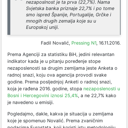
nezaposlnost je ta prva (22,7%). Nama
Svjetska banka priznaje 22,7% i po tome
smo ispred Španije, Portugalije, Grčke i
mnogih drugih zemalja koje su u
Europskoj uniji.
Fadil Novalić,
Pressing N1
, 16.11.2016.
Prema Agenciji za statistiku BiH, jedini relevantan
indikator kada je u pitanju poređenje stope
nezaposlenosti sa drugim zemljama jeste Anketa o
radnoj snazi, koju ova agencija provodi svake
godine. Prema posljednjoj Anketi o radnoj snazi,
koja je rađena 2016. godine, stopa
nezaposlenosti u
Bosni i Hercegovini iznosi 25,4%
, a ne 22,7% kako
je navedeno u emisiji.
Pogledajmo, dakle, kakva je situacija u zemljama
koje je spomenuo Novalić. Prema zvaničnim
podacima Eurostata, koji koristi istu metodologiju