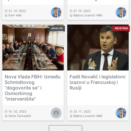
31. 10. 2023
27. 10. 2023
Emir Velić
Biljana Livančić-Milić
ANALIZE
NEISTINA
Nova Vlada FBiH: Između
Fadil Novalić i legislativni
Schmidtovog
izazovi u Francuskoj i
“dogovorite se” i
Rusiji
Osmorkinog
“intervenišite”
14. 02. 2023
23. 11. 2022
Denis Čarkadžić
Biljana Livančić-Milić