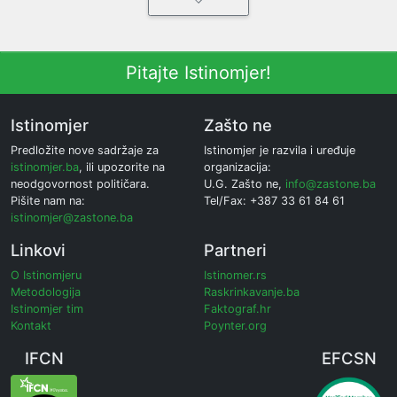
Pitajte Istinomjer!
Istinomjer
Zašto ne
Predložite nove sadržaje za
Istinomjer je razvila i uređuje
istinomjer.ba
, ili upozorite na
organizacija:
neodgovornost političara.
U.G. Zašto ne,
info@zastone.ba
Pišite nam na:
Tel/Fax: +387 33 61 84 61
istinomjer@zastone.ba
Linkovi
Partneri
O Istinomjeru
Istinomer.rs
Metodologija
Raskrinkavanje.ba
Istinomjer tim
Faktograf.hr
Kontakt
Poynter.org
IFCN
EFCSN