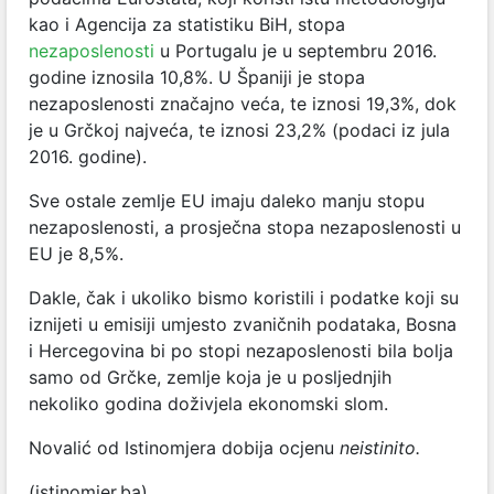
kao i Agencija za statistiku BiH, stopa
nezaposlenosti
u Portugalu je u septembru 2016.
godine iznosila 10,8%. U Španiji je stopa
nezaposlenosti značajno veća, te iznosi 19,3%, dok
je u Grčkoj najveća, te iznosi 23,2% (podaci iz jula
2016. godine).
Sve ostale zemlje EU imaju daleko manju stopu
nezaposlenosti, a prosječna stopa nezaposlenosti u
EU je 8,5%.
Dakle, čak i ukoliko bismo koristili i podatke koji su
iznijeti u emisiji umjesto zvaničnih podataka, Bosna
i Hercegovina bi po stopi nezaposlenosti bila bolja
samo od Grčke, zemlje koja je u posljednjih
nekoliko godina doživjela ekonomski slom.
Novalić od Istinomjera dobija ocjenu
neistinito.
(istinomjer.ba)