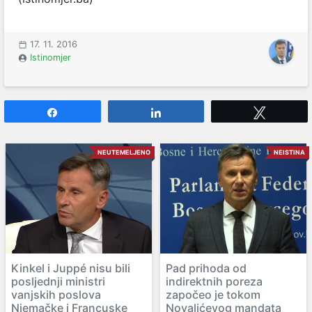
17. 11. 2016
Istinomjer
Share
Share
Tweet
NEUTEMELJENO
NEISTINA
Kinkel i Juppé nisu bili
Pad prihoda od
posljednji ministri
indirektnih poreza
vanjskih poslova
započeo je tokom
Njemačke i Francuske
Novalićevog mandata