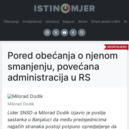
Obećanja
Dosljednost
Istinitost
Najave
Akteri
Strani akteri o BiH
An
NEISPUNJENO
Pored obećanja o njenom
smanjenju, povećana
administracija u RS
Milorad Dodik
Lider SNSD-a Milorad Dodik izjavio je poslije
sastanka u Banjaluci da među predsjednicima
najjačih stranaka postoji potpuno opredjeljenje da