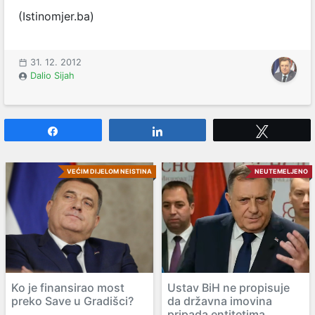
(Istinomjer.ba)
31. 12. 2012
Dalio Sijah
Share
Share
Tweet
VEĆIM DIJELOM NEISTINA
NEUTEMELJENO
Ko je finansirao most
Ustav BiH ne propisuje
preko Save u Gradišci?
da državna imovina
pripada entitetima