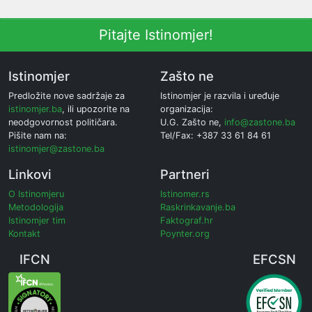
Pitajte Istinomjer!
Istinomjer
Zašto ne
Predložite nove sadržaje za
Istinomjer je razvila i uređuje
istinomjer.ba
, ili upozorite na
organizacija:
neodgovornost političara.
U.G. Zašto ne,
info@zastone.ba
Pišite nam na:
Tel/Fax: +387 33 61 84 61
istinomjer@zastone.ba
Linkovi
Partneri
O Istinomjeru
Istinomer.rs
Metodologija
Raskrinkavanje.ba
Istinomjer tim
Faktograf.hr
Kontakt
Poynter.org
IFCN
EFCSN