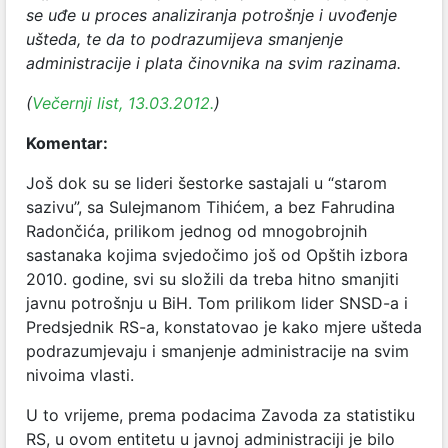
se uđe u proces analiziranja potrošnje i uvođenje
ušteda, te da to podrazumijeva smanjenje
administracije i plata činovnika na svim razinama.
(
Večernji list, 13.03.2012.
)
Komentar:
Još dok su se lideri šestorke sastajali u “starom
sazivu”, sa Sulejmanom Tihićem, a bez Fahrudina
Radončića, prilikom jednog od mnogobrojnih
sastanaka kojima svjedočimo još od Opštih izbora
2010. godine, svi su složili da treba hitno smanjiti
javnu potrošnju u BiH. Tom prilikom lider SNSD-a i
Predsjednik RS-a, konstatovao je kako mjere ušteda
podrazumjevaju i smanjenje administracije na svim
nivoima vlasti.
U to vrijeme, prema podacima Zavoda za statistiku
RS, u ovom entitetu u javnoj administraciji je bilo