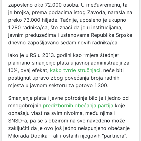
zaposleno oko 72.000 osoba. U međuvremenu, ta
je brojka, prema podacima istog Zavoda, narasla na
preko 73.000 hiljade. Tačnije, uposleno je ukupno
1.290 radnika/ca, što znači da je u institucijama,
javnim preduzećima i ustanovama Republike Srpske
dnevno zapošljavano sedam novih radnika/ca.
Iako je u RS u 2013. godini kao “mjera štednje”
planirano smanjenje plata u javnoj administraciji za
10%, ovaj efekat,
kako tvrde stručnjaci
, neće biti
postignut upravo zbog povećanja broja radnih
mjesta u javnom sektoru za gotovo 1.300.
Smanjenje plata i javne potrošnje bilo je i jedno od
mnogobrojnih
predizbornih obećanja partija
koje
obnašaju vlast na svim nivoima, među njima i
SNSD-a, pa se s obzirom na sve navedeno može
zaključiti da je ovo još jedno neispunjeno obećanje
Milorada Dodika – ali i ostalih njegovih “partnera”.