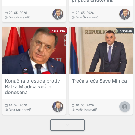
29. 05. 2026
22. 05. 2026
Mašo Karavdić
Dino Šakanović
NEISTINA
ANALIZE
Konačna presuda protiv
Treća sreća Save Minića
Ratka Mladića već je
donesena
16. 04. 2026
16. 03. 2026
Dino Šakanović
Mašo Karavdić