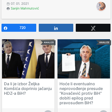
07. 01. 2021
Sanjin Mahmutović
Share
720
Share
Tweet
ANALIZE
ANALIZE
Da li je izbor Željka
Hoće li eventualno
Komšića doprinio jačanju
neprovođenje presude
HDZ-a BiH?
“Kovačević protiv BiH”
dobiti epilog pred
pravosuđem BiH?