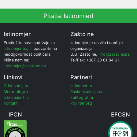
Pitajte Istinomjer!
Istinomjer
Zašto ne
Predložite nove sadržaje za
Istinomjer je razvila i uređuje
istinomjer.ba
, ili upozorite na
organizacija:
neodgovornost političara.
U.G. Zašto ne,
info@zastone.ba
Pišite nam na:
Tel/Fax: +387 33 61 84 61
istinomjer@zastone.ba
Linkovi
Partneri
O Istinomjeru
Istinomer.rs
Metodologija
Raskrinkavanje.ba
Istinomjer tim
Faktograf.hr
Kontakt
Poynter.org
IFCN
EFCSN