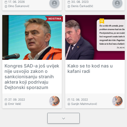
17. 06. 2026
30. 08. 2023
Dino Šakanović
Denis Čarkadžić
NEISTINA
Kongres SAD-a još uvijek
Kako se to kod nas u
nije usvojio zakon o
kafani radi
sankcionisanju stranih
aktera koji podrivaju
Dejtonski sporazum
27. 09. 2022
12. 06. 2022
Emir Velić
Sanjin Mahmutović