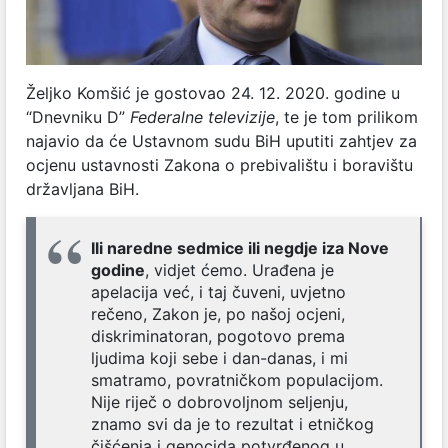
Željko Komšić je gostovao 24. 12. 2020. godine u
“Dnevniku D”
Federalne televizije
, te je tom prilikom
najavio da će Ustavnom sudu BiH uputiti zahtjev za
ocjenu ustavnosti Zakona o prebivalištu i boravištu
državljana BiH.
Ili naredne sedmice ili negdje iza Nove
godine
, vidjet ćemo. Urađena je
apelacija već, i taj čuveni, uvjetno
rečeno, Zakon je, po našoj ocjeni,
diskriminatoran, pogotovo prema
ljudima koji sebe i dan-danas, i mi
smatramo, povratničkom populacijom.
Nije riječ o dobrovoljnom seljenju,
znamo svi da je to rezultat i etničkog
čišćenja i genocida potvrđenog u