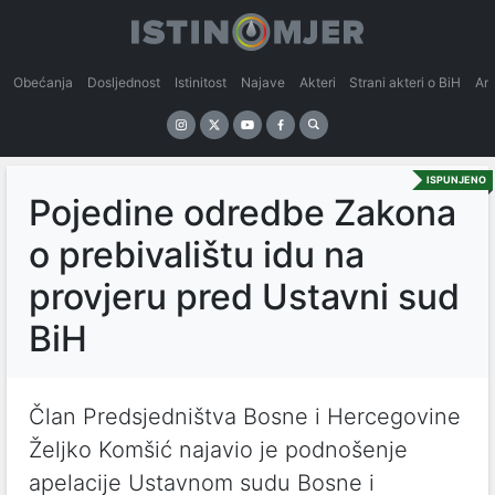
Obećanja
Dosljednost
Istinitost
Najave
Akteri
Strani akteri o BiH
An
ISPUNJENO
Pojedine odredbe Zakona
o prebivalištu idu na
provjeru pred Ustavni sud
BiH
Član Predsjedništva Bosne i Hercegovine
Željko Komšić najavio je podnošenje
apelacije Ustavnom sudu Bosne i