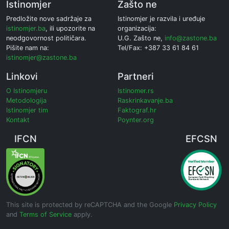
Istinomjer
Zašto ne
Predložite nove sadržaje za
Istinomjer je razvila i uređuje
istinomjer.ba
, ili upozorite na
organizacija:
neodgovornost političara.
U.G. Zašto ne,
info@zastone.ba
Pišite nam na:
Tel/Fax: +387 33 61 84 61
istinomjer@zastone.ba
Linkovi
Partneri
O Istinomjeru
Istinomer.rs
Metodologija
Raskrinkavanje.ba
Istinomjer tim
Faktograf.hr
Kontakt
Poynter.org
IFCN
EFCSN
This site is protected by reCAPTCHA and the Google
Privacy Policy
and
Terms of Service
apply.