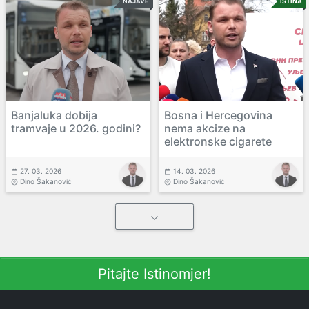
NAJAVE
ISTINA
Banjaluka dobija
Bosna i Hercegovina
tramvaje u 2026. godini?
nema akcize na
elektronske cigarete
27. 03. 2026
14. 03. 2026
Dino Šakanović
Dino Šakanović
Pitajte Istinomjer!