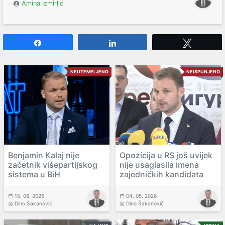
Amina Izmirlić
Share
Share
Tweet
NEUTEMELJENO
NEISPUNJENO
Benjamin Kalaj nije
Opozicija u RS još uvijek
začetnik višepartijskog
nije usaglasila imena
sistema u BiH
zajedničkih kandidata
15. 06. 2026
04. 05. 2026
Dino Šakanović
Dino Šakanović