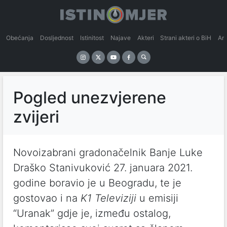
Obećanja
Dosljednost
Istinitost
Najave
Akteri
Strani akteri o BiH
An
Pogled unezvjerene
zvijeri
Novoizabrani gradonačelnik Banje Luke
Draško Stanivuković 27. januara 2021.
godine boravio je u Beogradu, te je
gostovao i na
K1 Televiziji
u emisiji
“Uranak” gdje je, između ostalog,