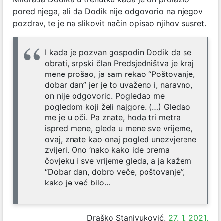
pored njega, ali da Dodik nije odgovorio na njegov
pozdrav, te je na slikovit način opisao njihov susret.
I kada je pozvan gospodin Dodik da se
obrati, srpski član Predsjedništva je kraj
mene prošao, ja sam rekao “Poštovanje,
dobar dan” jer je to uvaženo i, naravno,
on nije odgovorio. Pogledao me
pogledom koji želi najgore. (…) Gledao
me je u oči. Pa znate, hoda tri metra
ispred mene, gleda u mene sve vrijeme,
ovaj, znate kao onaj pogled unezvjerene
zvijeri. Ono ‘nako kako ide prema
čovjeku i sve vrijeme gleda, a ja kažem
“Dobar dan, dobro veče, poštovanje”,
kako je već bilo…
Draško Stanivuković,
27. 1. 2021.