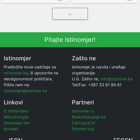
Pitajte Istinomjer!
Istinomjer
Zašto ne
Predložite nove sadržaje za
Istinomjer je razvila i uređuje
istinomjer.ba
, ili upozorite na
organizacija:
neodgovornost političara.
U.G. Zašto ne,
info@zastone.ba
Pišite nam na:
Tel/Fax: +387 33 61 84 61
istinomjer@zastone.ba
Linkovi
Partneri
O Istinomjeru
Istinomer.rs
Metodologija
Raskrinkavanje.ba
Istinomjer tim
Faktograf.hr
Kontakt
Poynter.org