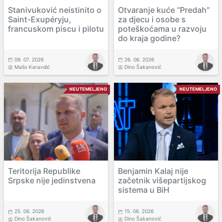
Stanivuković neistinito o
Otvaranje kuće “Predah”
Saint-Exupéryju,
za djecu i osobe s
francuskom piscu i pilotu
poteškoćama u razvoju
do kraja godine?
09. 07. 2026
26. 06. 2026
Mašo Karavdić
Dino Šakanović
NEUTEMELJENO
NEUTEMELJENO
Teritorija Republike
Benjamin Kalaj nije
Srpske nije jedinstvena
začetnik višepartijskog
sistema u BiH
25. 06. 2026
15. 06. 2026
Dino Šakanović
Dino Šakanović