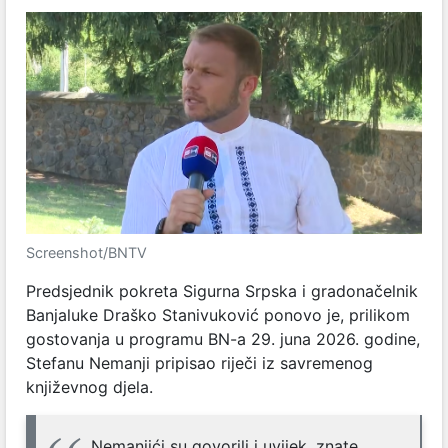
Screenshot/BNTV
Predsjednik pokreta Sigurna Srpska i gradonačelnik
Banjaluke Draško Stanivuković ponovo je, prilikom
gostovanja u programu BN-a 29. juna 2026. godine,
Stefanu Nemanji pripisao riječi iz savremenog
književnog djela.
Nemanjići su govorili i uvijek, znate,