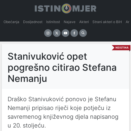
Obećanja
Dosljednost
Istinitost
Najave
Akteri
Strani akteri o BiH
An
NEISTINA
Stanivuković opet
pogrešno citirao Stefana
Nemanju
Draško Stanivuković ponovo je Stefanu
Nemanji pripisao riječi koje potječu iz
savremenog književnog djela napisanog
u 20. stoljeću.