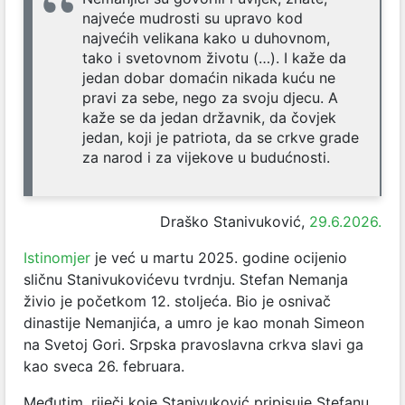
najveće mudrosti su upravo kod
najvećih velikana kako u duhovnom,
tako i svetovnom životu (…). I kaže da
jedan dobar domaćin nikada kuću ne
pravi za sebe, nego za svoju djecu. A
kaže se da jedan državnik, da čovjek
jedan, koji je patriota, da se crkve grade
za narod i za vijekove u budućnosti.
Draško Stanivuković,
29.6.2026.
Istinomjer
je već u martu 2025. godine ocijenio
sličnu Stanivukovićevu tvrdnju. Stefan Nemanja
živio je početkom 12. stoljeća. Bio je osnivač
dinastije Nemanjića, a umro je kao monah Simeon
na Svetoj Gori. Srpska pravoslavna crkva slavi ga
kao sveca 26. februara.
Međutim, riječi koje Stanivuković pripisuje Stefanu