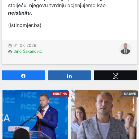
stoljeću, njegovu tvrdnju ocjenjujemo kao
neistinitu
.
(Istinomjer.ba)
01. 07. 2026
Dino Šakanović
Share
Share
Tweet
NEISTINA
NAJAVE