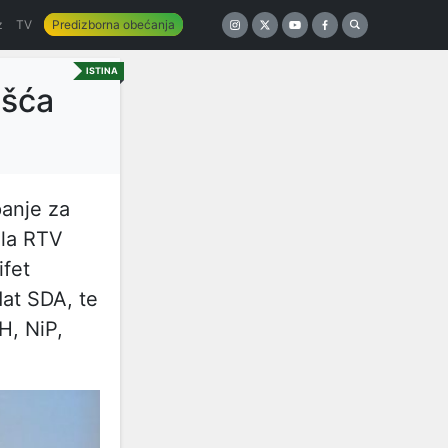
z
TV
Predizborna obećanja
ISTINA
ošća
panje za
ala RTV
ifet
dat SDA, te
H, NiP,