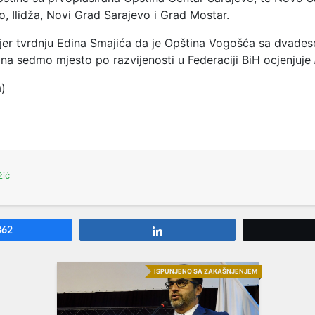
, Ilidža, Novi Grad Sarajevo i Grad Mostar.
jer tvrdnju Edina Smajića da je Opština Vogošća sa dvades
 na sedmo mjesto po razvijenosti u Federaciji BiH ocjenjuje
a)
žić
362
Share
ISPUNJENO SA ZAKAŠNJENJEM