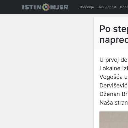
Obećanja
Dosljednost
Istin
Po ste
napred
U prvoj de
Lokalne iz
Vogošća uč
Dervišević
Dženan Brk
Naša stran