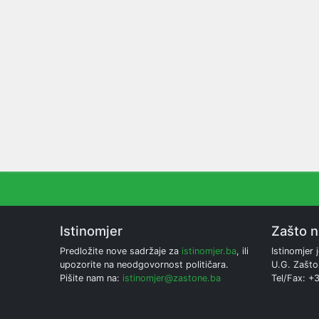
Istinomjer
Zašto 
Predložite nove sadržaje za
istinomjer.ba
, ili
Istinomjer j
upozorite na neodgovornost političara.
U.G. Zašto
Pišite nam na:
istinomjer@zastone.ba
Tel/Fax: +