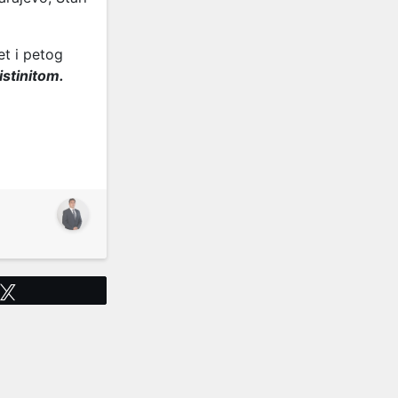
et i petog
istinitom.
Tweet