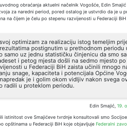
vodnog obraćanja aktuelni načelnik Vogošće, Edin Smajić
voja za naredni period, pored ostalog je ustvrdio da je u 
na na čijem je čelu po stepenu razvijenosti u Federaciji Bi
svoj optimizam za realizaciju istog temeljim pri
rezultatima postignutim u prethodnom periodu
 samo uz jednu statističku činjenicu da smo sa
deset i petog mjesta došli na sedmo mjesto po
vijenosti u Federaciji BiH zaista učinili mnogo n
anju snage, kapaciteta i potencijala Općine Vog
 napredak je i golim okom vidljiv nakon svega o
 radili u proteklom periodu.
Edin Smajić,
19. 
ili istinitost ove Smajićeve tvrdnje konsultovali smo Soci
o opštinama u Federaciji BiH koje objavljuje
Federalni zav