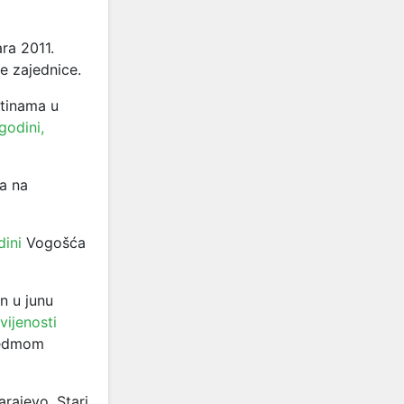
ra 2011.
e zajednice.
tinama u
godini,
a na
dini
Vogošća
n u junu
ijenosti
sedmom
rajevo, Stari