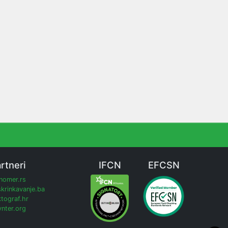
rtneri
IFCN
EFCSN
inomer.rs
krinkavanje.ba
tograf.hr
nter.org