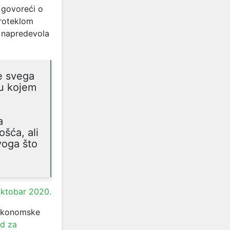
 govoreći o
proteklom
H napredevola
je svega
 u kojem
a
ošća, ali
voga što
oktobar 2020.
joekonomske
od za