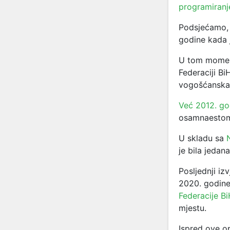
programiranj
Podsjećamo, 
godine kada j
U tom moment
Federaciji Bi
vogošćanska 
Već 2012. go
osamnaestom
U skladu sa
je bila jedan
Posljednji iz
2020. godine
Federacije B
mjestu.
Ispred ove op