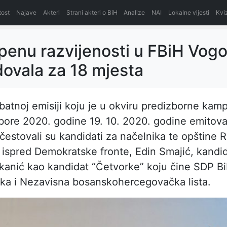
itost
Najave
Akteri
Strani akteri o BiH
Analize
NAI
Lokalne vijesti
Kvi
penu razvijenosti u FBiH Vog
ovala za 18 mjesta
batnoj emisiji koju je u okviru predizborne kam
bore 2020. godine 19. 10. 2020. godine emitov
estovali su kandidati za načelnika te opštine R
 ispred Demokratske fronte, Edin Smajić, kandi
anić kao kandidat “Četvorke” koju čine SDP Bi
ka i Nezavisna bosanskohercegovačka lista.