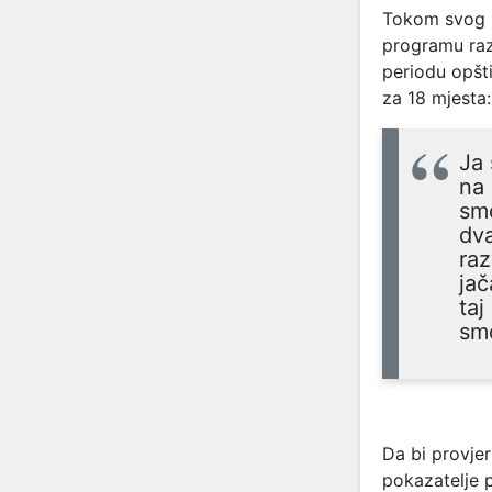
Tokom svog u
programu raz
periodu opšti
za 18 mjesta:
Ja 
na 
smo
dva
raz
jač
taj
smo
Da bi provjer
pokazatelje p