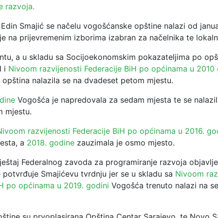
e razvoja.
Edin Smajić se načelu vogošćanske opštine nalazi od janua
e na prijevremenim izborima izabran za načelnika te lokaln
u, a u skladu sa Socijoekonomskim pokazateljima po opš
H i
Nivoom razvijenosti Federacije BiH po općinama u 2010 
opština nalazila se na dvadeset petom mjestu.
dine
Vogošća je napredovala za sedam mjesta te se nalazil
 mjestu.
Nivoom razvijenosti Federacije BiH po općinama u 2016. go
aesta, a
2018. godine
zauzimala je osmo mjesto.
vještaj Federalnog zavoda za programiranje razvoja objavlje
 potvrđuje Smajićevu tvrdnju jer se u skladu sa
Nivoom razv
iH po općinama u 2019. godini
Vogošća trenuto nalazi na 
štine su prvoplasirana Opština Centar Sarajevo, te Novo Sa