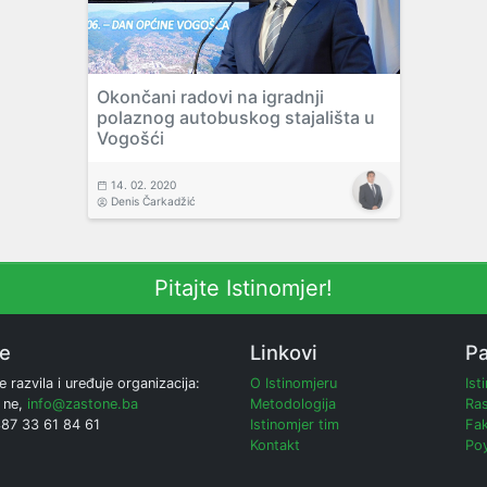
Okončani radovi na igradnji
polaznog autobuskog stajališta u
Vogošći
14. 02. 2020
Denis Čarkadžić
Pitajte Istinomjer!
ne
Linkovi
Pa
e razvila i uređuje organizacija:
O Istinomjeru
Ist
 ne,
info@zastone.ba
Metodologija
Ras
387 33 61 84 61
Istinomjer tim
Fak
Kontakt
Poy