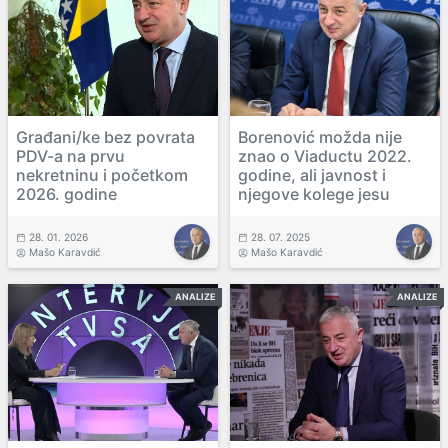
Građani/ke bez povrata
Borenović možda nije
PDV-a na prvu
znao o Viaductu 2022.
nekretninu i početkom
godine, ali javnost i
2026. godine
njegove kolege jesu
28. 01. 2026
28. 07. 2025
Mašo Karavdić
Mašo Karavdić
ANALIZE
ANALIZE