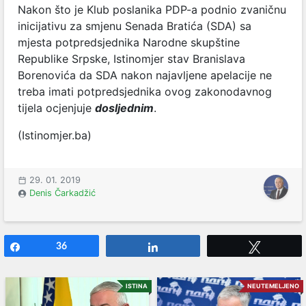
Nakon što je Klub poslanika PDP-a podnio zvaničnu
inicijativu za smjenu Senada Bratića (SDA) sa
mjesta potpredsjednika Narodne skupštine
Republike Srpske, Istinomjer stav Branislava
Borenovića da SDA nakon najavljene apelacije ne
treba imati potpredsjednika ovog zakonodavnog
tijela ocjenjuje
dosljednim
.
(Istinomjer.ba)
29. 01. 2019
Denis Čarkadžić
Share
36
Share
Tweet
ISTINA
NEUTEMELJENO