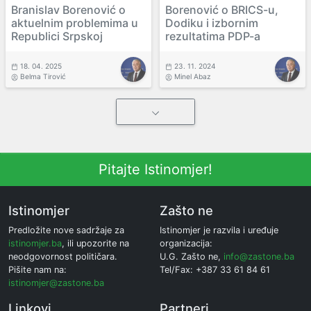
Branislav Borenović o
Borenović o BRICS-u,
aktuelnim problemima u
Dodiku i izbornim
Republici Srpskoj
rezultatima PDP-a
18. 04. 2025
23. 11. 2024
Belma Tirović
Minel Abaz
Pitajte Istinomjer!
Istinomjer
Zašto ne
Predložite nove sadržaje za
Istinomjer je razvila i uređuje
istinomjer.ba
, ili upozorite na
organizacija:
neodgovornost političara.
U.G. Zašto ne,
info@zastone.ba
Pišite nam na:
Tel/Fax: +387 33 61 84 61
istinomjer@zastone.ba
Linkovi
Partneri