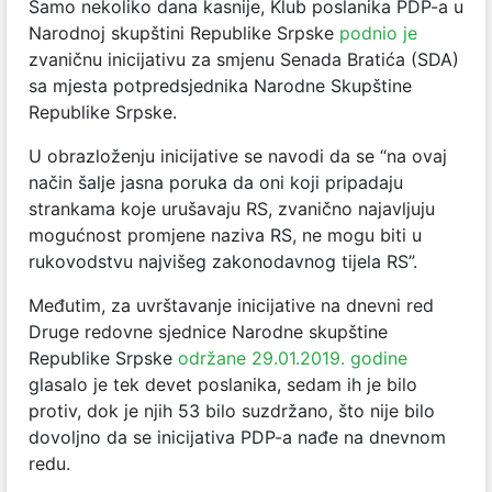
Samo nekoliko dana kasnije, Klub poslanika PDP-a u
Narodnoj skupštini Republike Srpske
podnio je
zvaničnu inicijativu za smjenu Senada Bratića (SDA)
sa mjesta potpredsjednika Narodne Skupštine
Republike Srpske.
U obrazloženju inicijative se navodi da se “na ovaj
način šalje jasna poruka da oni koji pripadaju
strankama koje urušavaju RS, zvanično najavljuju
mogućnost promjene naziva RS, ne mogu biti u
rukovodstvu najvišeg zakonodavnog tijela RS”.
Međutim, za uvrštavanje inicijative na dnevni red
Druge redovne sjednice Narodne skupštine
Republike Srpske
održane 29.01.2019. godine
glasalo je tek devet poslanika, sedam ih je bilo
protiv, dok je njih 53 bilo suzdržano, što nije bilo
dovoljno da se inicijativa PDP-a nađe na dnevnom
redu.