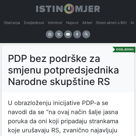
Obećanja
Dosljednost
Istinitost
Najave
Akteri
Strani akteri o BiH
An
DOSLJEDNO
PDP bez podrške za
smjenu potpredsjednika
Narodne skupštine RS
U obrazloženju inicijative PDP-a se
navodi da se “na ovaj način šalje jasna
poruka da oni koji pripadaju strankama
koje urušavaju RS, zvanično najavljuju