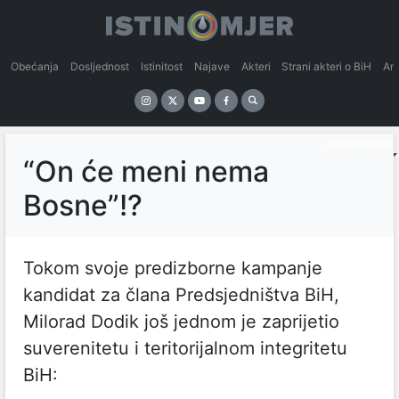
Obećanja
Dosljednost
Istinitost
Najave
Akteri
Strani akteri o BiH
An
IZBORNI CIRKUS
“On će meni nema
Bosne”!?
Tokom svoje predizborne kampanje
kandidat za člana Predsjedništva BiH,
Milorad Dodik još jednom je zaprijetio
suverenitetu i teritorijalnom integritetu
BiH: