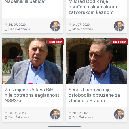
Načelnik ili babica?
Milorad Dodik nije
osuđen maksimalnom
zatvorskom kaznom
24. 07. 2026
24. 07. 2026
Dino Šakanović
Mašo Karavdić
NEISTINA
NEISTINA
Za izmjene Ustava BiH
Sena Uzunović nije
nije potrebna saglasnost
oslobodila optužene za
NSRS-a
zločine u Bradini
23. 07. 2026
20. 07. 2026
Dino Šakanović
Dino Šakanović