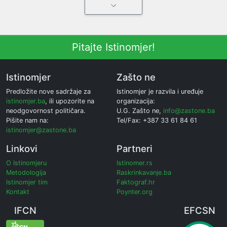
Pitajte Istinomjer!
Istinomjer
Zašto ne
Predložite nove sadržaje za
Istinomjer je razvila i uređuje
istinomjer.ba
, ili upozorite na
organizacija:
neodgovornost političara.
U.G. Zašto ne,
info@zastone.ba
Pišite nam na:
Tel/Fax: +387 33 61 84 61
istinomjer@zastone.ba
Linkovi
Partneri
O Istinomjeru
Istinomer.rs
Metodologija
Raskrinkavanje.ba
Istinomjer tim
Faktograf.hr
Kontakt
Poynter.org
IFCN
EFCSN