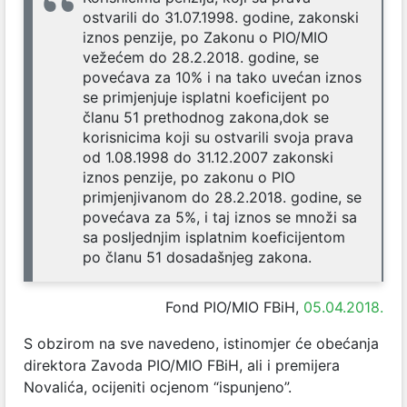
ostvarili do 31.07.1998. godine, zakonski
iznos penzije, po Zakonu o PIO/MIO
vežećem do 28.2.2018. godine, se
povećava za 10% i na tako uvećan iznos
se primjenjuje isplatni koeficijent po
članu 51 prethodnog zakona,dok se
korisnicima koji su ostvarili svoja prava
od 1.08.1998 do 31.12.2007 zakonski
iznos penzije, po zakonu o PIO
primjenjivanom do 28.2.2018. godine, se
povećava za 5%, i taj iznos se množi sa
sa posljednjim isplatnim koeficijentom
po članu 51 dosadašnjeg zakona.
Fond PIO/MIO FBiH,
05.04.2018.
S obzirom na sve navedeno, istinomjer će obećanja
direktora Zavoda PIO/MIO FBiH, ali i premijera
Novalića, ocijeniti ocjenom “ispunjeno”.