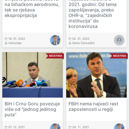
na bihaćkom aerodromu,
2021. godini: Od tema
tek se rješava
zapošljavanja, preko
eksproprijacija
OHR-a, “zajedničkih
institucija” do
koronavirusa
18. 01. 2022
02. 01. 2022
Istinomjer
Denis Čarkadžić
NEISTINA
NEISTINA
BiH i Crnu Goru povezuje
FBiH nema najveći rast
više od “jednog jedinog
zaposlenosti u regiji
puta”
07. 12. 2021
24. 11. 2021