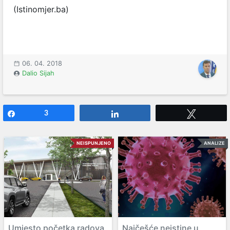
(Istinomjer.ba)
06. 04. 2018
Dalio Sijah
Share
3
Share
Tweet
NEISPUNJENO
ANALIZE
Umjesto početka radova
Najčešće neistine u