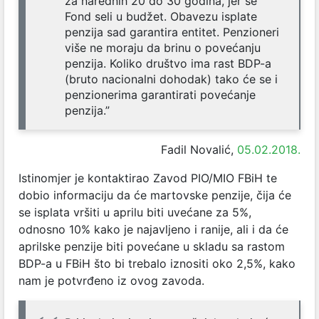
za narednih 20 do 30 godina, jer se
Fond seli u budžet. Obavezu isplate
penzija sad garantira entitet. Penzioneri
više ne moraju da brinu o povećanju
penzija. Koliko društvo ima rast BDP-a
(bruto nacionalni dohodak) tako će se i
penzionerima garantirati povećanje
penzija.”
Fadil Novalić,
05.02.2018.
Istinomjer je kontaktirao Zavod PIO/MIO FBiH te
dobio informaciju da će martovske penzije, čija će
se isplata vršiti u aprilu biti uvećane za 5%,
odnosno 10% kako je najavljeno i ranije, ali i da će
aprilske penzije biti povećane u skladu sa rastom
BDP-a u FBiH što bi trebalo iznositi oko 2,5%, kako
nam je potvrđeno iz ovog zavoda.