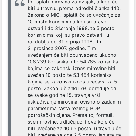
Pri isplati mirovina za ožujak, a koja će
biti u travnju, prema odredbi članka 140.
Zakona o MIO, isplatit će se uvećanje za
10 posto korisnicima koji su pravo
ostvarili do 31.srpnja 1998. te 5 posto
korisnicima koji su pravo ostvarili u
razdoblju od 31. srpnja 1998. do
31.prosinca 2007. godine. Tim
uvećanjem će biti obuhvaćeno ukupno
108.239 korisnika, i to 54.785 korisnika
kojima će zakonski iznos mirovine biti
uvećan 10 posto te 53.454 korisnika
kojima se zakonski iznos uvećava za 5
posto. Zakon u članku 79. određuje da
se svake godine 15. travnja vrši
usklađivanje mirovina, ovisno o zadanim
parametrima rasta realnog BDP i
potrošačkih cijena. Prema toj formuli,
sve mirovine, uključujući i ove koje će
biti uvećane za 10 i 5 posto, u travnju će
biti uvećane za cca 2,5 posto. Isplata za