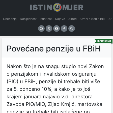
Obećanja
Dosljednost
Istinitost
Najave
Akteri
Strani akteri o BiH
An
ISPUNJENO
Povećane penzije u FBiH
Nakon što je na snagu stupio novi Zakon
o penzijskom i invalidskom osiguranju
(PIO) u FBiH, penzije bi trebale biti više
za 5, odnosno 10%, a kako je to još
krajem januara najavio v.d. direktora
Zavoda PIO/MIO, Zijad Krnjić, martovske
penzije su trebale biti isplaćene po