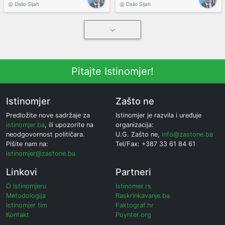
Dalio Sijah
Dalio Sijah
Pitajte Istinomjer!
Istinomjer
Zašto ne
Predložite nove sadržaje za
Istinomjer je razvila i uređuje
istinomjer.ba
, ili upozorite na
organizacija:
neodgovornost političara.
U.G. Zašto ne,
info@zastone.ba
Pišite nam na:
Tel/Fax: +387 33 61 84 61
istinomjer@zastone.ba
Linkovi
Partneri
O Istinomjeru
Istinomer.rs
Metodologija
Raskrinkavanje.ba
Istinomjer tim
Faktograf.hr
Kontakt
Poynter.org