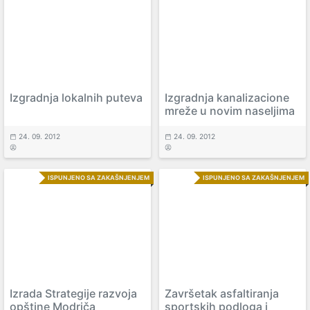
Izgradnja lokalnih puteva
Izgradnja kanalizacione
mreže u novim naseljima
24. 09. 2012
24. 09. 2012
ISPUNJENO SA ZAKAŠNJENJEM
ISPUNJENO SA ZAKAŠNJENJEM
Izrada Strategije razvoja
Završetak asfaltiranja
opštine Modriča
sportskih podloga i