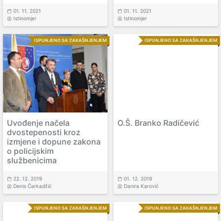
01. 11. 2021
01. 11. 2021
Istinomjer
Istinomjer
ISPUNJENO SA ZAKAŠNJENJEM
ISPUNJENO SA ZAKAŠNJENJEM
Uvođenje načela
O.Š. Branko Radičević
dvostepenosti kroz
izmjene i dopune zakona
o policijskim
službenicima
22. 12. 2019
01. 12. 2019
Denis Čarkadžić
Danira Karović
ISPUNJENO SA ZAKAŠNJENJEM
ISPUNJENO SA ZAKAŠNJENJEM