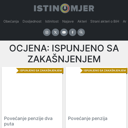
Obećanja
Dosljednost
Istinitost
Najave
Akteri
Strani akteri o BiH
An
OCJENA:
ISPUNJENO SA
ZAKAŠNJENJEM
ISPUNJENO SA ZAKAŠNJENJEM
ISPUNJENO SA ZAKAŠNJENJEM
Povećanje penzije dva
Povećanje penzija
puta