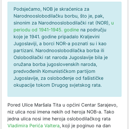
Podsjećamo, NOB je skraćenica za
Narodnooslobodilačku borbu, što je, pak,
sinonim za Narodnooslobodilački rat (NOR),
u
periodu od 1941-1945. godine
na području
koje je 1941. godine pripadalo Kraljevini
Jugoslaviji, a borci NOR-a poznati su i kao
partizani. Narodnooslobodilačka borba ili
Oslobodilački rat naroda Jugoslavije bila je
oružana borba jugoslovenskih naroda,
predvođenih Komunističkom partijom
Jugoslavije, za oslobođenje od fašističke
okupacije tokom Drugog svjetskog rata.
Pored Ulice Maršala Tita u općini Centar Sarajevo,
niz ulica nosi imena nekih od heroja NOB-a. Tako
jedna ulica nosi ime heroja oslobodilačkog rata
Vladimira Perića Valtera
, koji je poginuo na dan