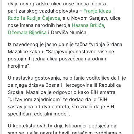
dvije novogradske ulice nose imena pionira
partizanskog vazduhoplovstva –
Franje Kluza
i
Rudolfa Rudija Čajevca
, a u Novom Sarajevu ulice
nose imena narodnih heroja
Hasana Brkića
,
Džemala Bijedića
i Derviša Numića.
Iz navedenog je jasno da nije tačna tvrdnja Srđana
Mazalice kako u “Sarajevu jednostavno više ne
postoji niti jedna ulica posvećena narodnim
herojima”.
U nastavku gostovanja, na pitanje voditeljice da li je
za njega država Bosna i Hercegovina ili Republika
Srpska, Mazalica je odgovorio kako BiH smatra
“državnom zajednicom” te dodao da je “BiH
sastavljena od dva entiteta, što znači da je BiH
specifičan federalni model”.
U kontekstu ovih tvrdnji, Istinomjer podsjeća da
smo se u više navrata bavili netačnim tvrdnjama o