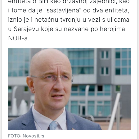
entiteta o BiH kao državnoj zajednici, kao
i tome da je “sastavljena” od dva entiteta,
iznio je i netačnu tvrdnju u vezi s ulicama
u Sarajevu koje su nazvane po herojima
NOB-a.
FOTO: Novosti.rs