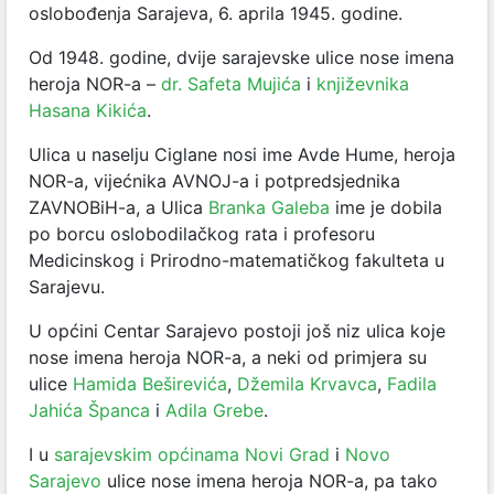
oslobođenja Sarajeva, 6. aprila 1945. godine.
Od 1948. godine, dvije sarajevske ulice nose imena
heroja NOR-a –
dr. Safeta Mujića
i
književnika
Hasana Kikića
.
Ulica u naselju Ciglane nosi ime Avde Hume, heroja
NOR-a, vijećnika AVNOJ-a i potpredsjednika
ZAVNOBiH-a, a Ulica
Branka Galeba
ime je dobila
po borcu oslobodilačkog rata i profesoru
Medicinskog i Prirodno-matematičkog fakulteta u
Sarajevu.
U općini Centar Sarajevo postoji još niz ulica koje
nose imena heroja NOR-a, a neki od primjera su
ulice
Hamida Beširevića
,
Džemila Krvavca
,
Fadila
Jahića Španca
i
Adila Grebe
.
I u
sarajevskim općinama Novi Grad
i
Novo
Sarajevo
ulice nose imena heroja NOR-a, pa tako