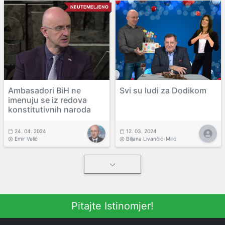
NEUTEMELJENO
Ambasadori BiH ne
Svi su ludi za Dodikom
imenuju se iz redova
konstitutivnih naroda
24. 04. 2024
12. 03. 2024
Emir Velić
Biljana Livančić-Milić
Pitajte Istinomjer!