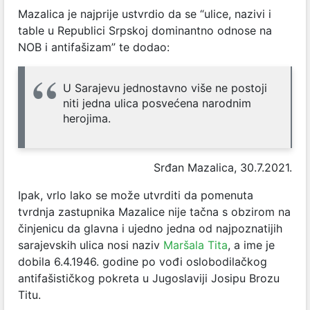
Mazalica je najprije ustvrdio da se “ulice, nazivi i
table u Republici Srpskoj dominantno odnose na
NOB i antifašizam” te dodao:
U Sarajevu jednostavno više ne postoji
niti jedna ulica posvećena narodnim
herojima.
Srđan Mazalica, 30.7.2021.
Ipak, vrlo lako se može utvrditi da pomenuta
tvrdnja zastupnika Mazalice nije tačna s obzirom na
činjenicu da glavna i ujedno jedna od najpoznatijih
sarajevskih ulica nosi naziv
Maršala Tita
, a ime je
dobila 6.4.1946. godine po vođi oslobodilačkog
antifašističkog pokreta u Jugoslaviji Josipu Brozu
Titu.