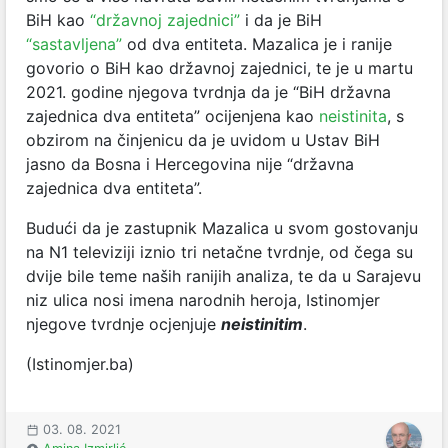
BiH kao
“državnoj zajednici”
i da je BiH
“sastavljena”
od dva entiteta. Mazalica je i ranije
govorio o BiH kao državnoj zajednici, te je u martu
2021. godine njegova tvrdnja da je “BiH državna
zajednica dva entiteta” ocijenjena kao
neistinita
, s
obzirom na činjenicu da je uvidom u Ustav BiH
jasno da Bosna i Hercegovina nije “državna
zajednica dva entiteta”.
Budući da je zastupnik Mazalica u svom gostovanju
na N1 televiziji iznio tri netačne tvrdnje, od čega su
dvije bile teme naših ranijih analiza, te da u Sarajevu
niz ulica nosi imena narodnih heroja, Istinomjer
njegove tvrdnje ocjenjuje
neistinitim
.
(Istinomjer.ba)
03. 08. 2021