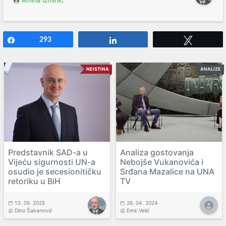
Amina Izmirlić
Share
293
Share
Tweet
NEISTINA
ANALIZE
Predstavnik SAD-a u
Analiza gostovanja
Vijeću sigurnosti UN-a
Nebojše Vukanovića i
osudio je secesionitičku
Srđana Mazalice na UNA
retoriku u BiH
TV
13. 05. 2025
26. 04. 2024
Dino Šakanović
Emir Velić