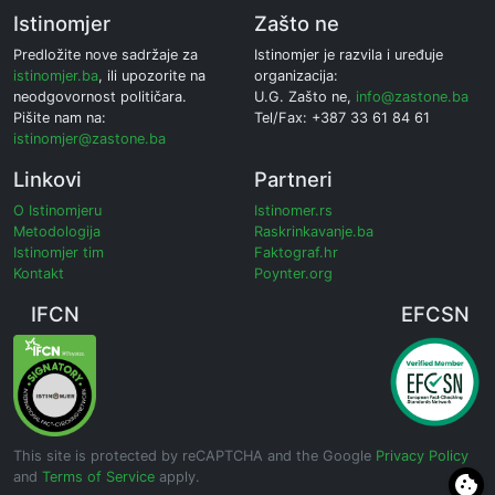
Istinomjer
Zašto ne
Predložite nove sadržaje za
Istinomjer je razvila i uređuje
istinomjer.ba
, ili upozorite na
organizacija:
neodgovornost političara.
U.G. Zašto ne,
info@zastone.ba
Pišite nam na:
Tel/Fax: +387 33 61 84 61
istinomjer@zastone.ba
Linkovi
Partneri
O Istinomjeru
Istinomer.rs
Metodologija
Raskrinkavanje.ba
Istinomjer tim
Faktograf.hr
Kontakt
Poynter.org
IFCN
EFCSN
This site is protected by reCAPTCHA and the Google
Privacy Policy
and
Terms of Service
apply.