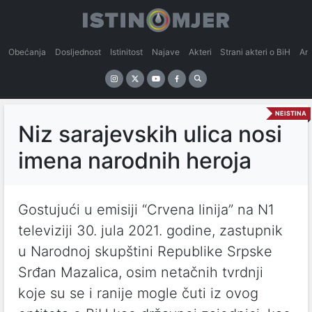
Obećanja
Dosljednost
Istinitost
Najave
Akteri
Strani akteri o BiH
An
NEISTINA
Niz sarajevskih ulica nosi
imena narodnih heroja
Gostujući u emisiji “Crvena linija” na N1
televiziji 30. jula 2021. godine, zastupnik
u Narodnoj skupštini Republike Srpske
Srđan Mazalica, osim netačnih tvrdnji
koje su se i ranije mogle čuti iz ovog