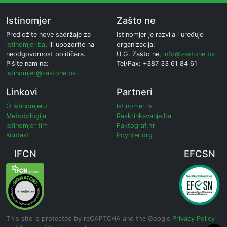
Istinomjer
Zašto ne
Predložite nove sadržaje za
Istinomjer je razvila i uređuje
istinomjer.ba
, ili upozorite na
organizacija:
neodgovornost političara.
U.G. Zašto ne,
info@zastone.ba
Pišite nam na:
Tel/Fax: +387 33 61 84 61
istinomjer@zastone.ba
Linkovi
Partneri
O Istinomjeru
Istinomer.rs
Metodologija
Raskrinkavanje.ba
Istinomjer tim
Faktograf.hr
Kontakt
Poynter.org
IFCN
EFCSN
This site is protected by reCAPTCHA and the Google
Privacy Policy