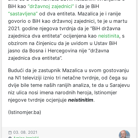
BiH kao
“državnoj zajednici”
i da je BiH
“sastavljena”
od dva entiteta. Mazalica je i ranije
govorio o BiH kao državnoj zajednici, te je u martu
2021. godine njegova tvrdnja da je “BiH državna
zajednica dva entiteta” ocijenjena kao
neistinita
, s
obzirom na činjenicu da je uvidom u Ustav BiH
jasno da Bosna i Hercegovina nije “državna
zajednica dva entiteta”.
Budući da je zastupnik Mazalica u svom gostovanju
na N1 televiziji iznio tri netačne tvrdnje, od čega su
dvije bile teme naših ranijih analiza, te da u Sarajevu
niz ulica nosi imena narodnih heroja, Istinomjer
njegove tvrdnje ocjenjuje
neistinitim
.
(Istinomjer.ba)
03. 08. 2021