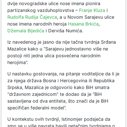
dvije novogradske ulice nose imena pionira
partizanskog vazduhoplovstva –
Franje Kluza
i
Rudolfa Rudija Čajevca
, a u Novom Sarajevu ulice
nose imena narodnih heroja
Hasana Brkića
,
Džemala Bijedića
i Derviša Numića.
Iz navedenog je jasno da nije tačna tvrdnja Srđana
Mazalice kako u “Sarajevu jednostavno više ne
postoji niti jedna ulica posvećena narodnim
herojima”.
U nastavku gostovanja, na pitanje voditeljice da li je
za njega država Bosna i Hercegovina ili Republika
Srpska, Mazalica je odgovorio kako BiH smatra
“državnom zajednicom” te dodao da je “BiH
sastavljena od dva entiteta, što znači da je BiH
specifičan federalni model”.
U kontekstu ovih tvrdnji, Istinomjer podsjeća da
smo se u više navrata bavili netačnim tvrdnjama o