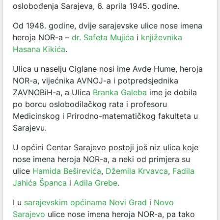
oslobođenja Sarajeva, 6. aprila 1945. godine.
Od 1948. godine, dvije sarajevske ulice nose imena
heroja NOR-a –
dr. Safeta Mujića
i
književnika
Hasana Kikića
.
Ulica u naselju Ciglane nosi ime Avde Hume, heroja
NOR-a, vijećnika AVNOJ-a i potpredsjednika
ZAVNOBiH-a, a Ulica
Branka Galeba
ime je dobila
po borcu oslobodilačkog rata i profesoru
Medicinskog i Prirodno-matematičkog fakulteta u
Sarajevu.
U općini Centar Sarajevo postoji još niz ulica koje
nose imena heroja NOR-a, a neki od primjera su
ulice
Hamida Beširevića
,
Džemila Krvavca
,
Fadila
Jahića Španca
i
Adila Grebe
.
I u
sarajevskim općinama Novi Grad
i
Novo
Sarajevo
ulice nose imena heroja NOR-a, pa tako