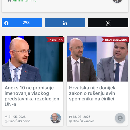
Amina Izmirlić
Share
293
Share
Tweet
NEISTINA
NEUTEMELJENO
Aneks 10 ne propisuje
Hrvatska nije donijela
imenovanje visokog
zakon o rušenju svih
predstavnika rezolucijom
spomenika na ćirilici
UN-a
21. 05. 2026
18. 03. 2026
Dino Šakanović
Dino Šakanović