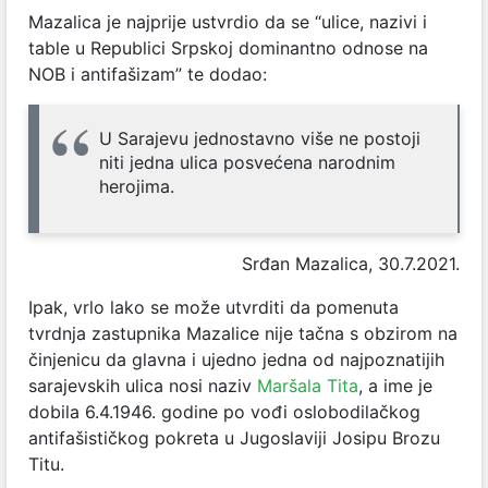
Mazalica je najprije ustvrdio da se “ulice, nazivi i
table u Republici Srpskoj dominantno odnose na
NOB i antifašizam” te dodao:
U Sarajevu jednostavno više ne postoji
niti jedna ulica posvećena narodnim
herojima.
Srđan Mazalica, 30.7.2021.
Ipak, vrlo lako se može utvrditi da pomenuta
tvrdnja zastupnika Mazalice nije tačna s obzirom na
činjenicu da glavna i ujedno jedna od najpoznatijih
sarajevskih ulica nosi naziv
Maršala Tita
, a ime je
dobila 6.4.1946. godine po vođi oslobodilačkog
antifašističkog pokreta u Jugoslaviji Josipu Brozu
Titu.