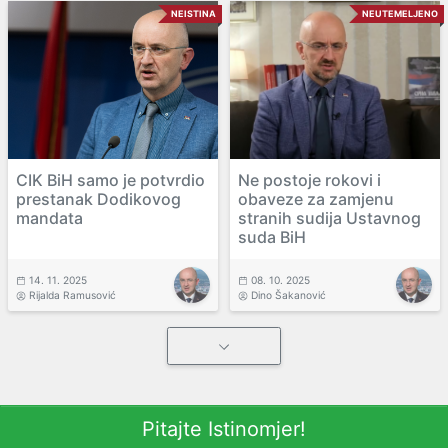
NEISTINA
NEUTEMELJENO
CIK BiH samo je potvrdio
Ne postoje rokovi i
prestanak Dodikovog
obaveze za zamjenu
mandata
stranih sudija Ustavnog
suda BiH
14. 11. 2025
08. 10. 2025
Rijalda Ramusović
Dino Šakanović
Pitajte Istinomjer!