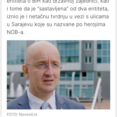
entiteta o BiH kao državnoj zajednici, kao
i tome da je “sastavljena” od dva entiteta,
iznio je i netačnu tvrdnju u vezi s ulicama
u Sarajevu koje su nazvane po herojima
NOB-a.
FOTO: Novosti.rs