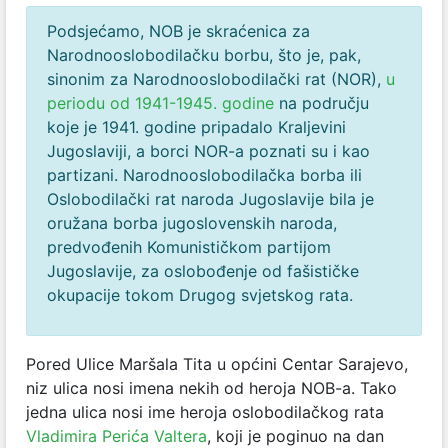
Podsjećamo, NOB je skraćenica za
Narodnooslobodilačku borbu, što je, pak,
sinonim za Narodnooslobodilački rat (NOR),
u
periodu od 1941-1945. godine
na području
koje je 1941. godine pripadalo Kraljevini
Jugoslaviji, a borci NOR-a poznati su i kao
partizani. Narodnooslobodilačka borba ili
Oslobodilački rat naroda Jugoslavije bila je
oružana borba jugoslovenskih naroda,
predvođenih Komunističkom partijom
Jugoslavije, za oslobođenje od fašističke
okupacije tokom Drugog svjetskog rata.
Pored Ulice Maršala Tita u općini Centar Sarajevo,
niz ulica nosi imena nekih od heroja NOB-a. Tako
jedna ulica nosi ime heroja oslobodilačkog rata
Vladimira Perića Valtera
, koji je poginuo na dan