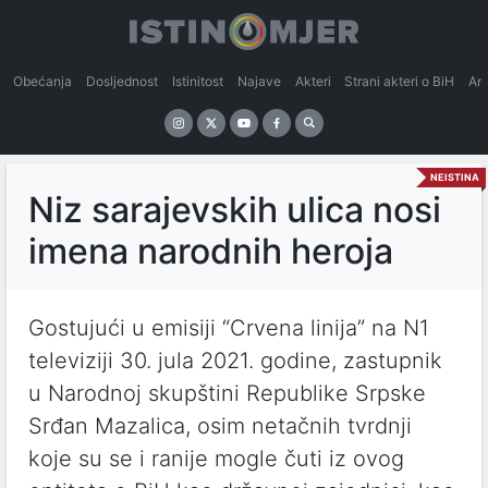
Obećanja
Dosljednost
Istinitost
Najave
Akteri
Strani akteri o BiH
An
NEISTINA
Niz sarajevskih ulica nosi
imena narodnih heroja
Gostujući u emisiji “Crvena linija” na N1
televiziji 30. jula 2021. godine, zastupnik
u Narodnoj skupštini Republike Srpske
Srđan Mazalica, osim netačnih tvrdnji
koje su se i ranije mogle čuti iz ovog