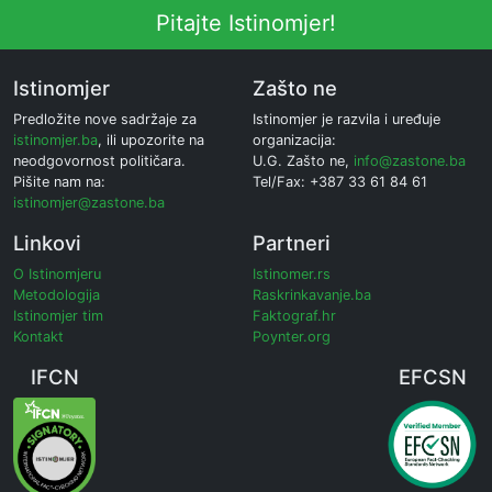
Pitajte Istinomjer!
Istinomjer
Zašto ne
Predložite nove sadržaje za
Istinomjer je razvila i uređuje
istinomjer.ba
, ili upozorite na
organizacija:
neodgovornost političara.
U.G. Zašto ne,
info@zastone.ba
Pišite nam na:
Tel/Fax: +387 33 61 84 61
istinomjer@zastone.ba
Linkovi
Partneri
O Istinomjeru
Istinomer.rs
Metodologija
Raskrinkavanje.ba
Istinomjer tim
Faktograf.hr
Kontakt
Poynter.org
IFCN
EFCSN