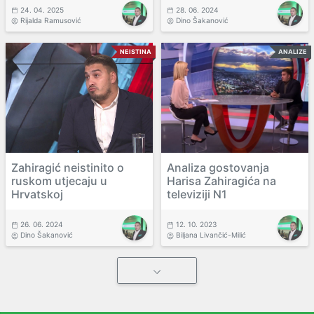
24. 04. 2025
28. 06. 2024
Rijalda Ramusović
Dino Šakanović
NEISTINA
ANALIZE
Zahiragić neistinito o
Analiza gostovanja
ruskom utjecaju u
Harisa Zahiragića na
Hrvatskoj
televiziji N1
26. 06. 2024
12. 10. 2023
Dino Šakanović
Biljana Livančić-Milić