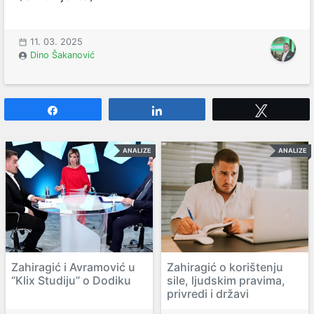
11. 03. 2025
Dino Šakanović
Share
Share
Tweet
ANALIZE
ANALIZE
Zahiragić i Avramović u
Zahiragić o korištenju
“Klix Studiju” o Dodiku
sile, ljudskim pravima,
privredi i državi