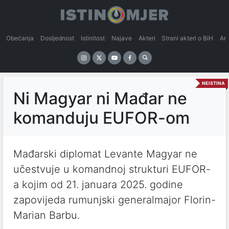
Obećanja
Dosljednost
Istinitost
Najave
Akteri
Strani akteri o BiH
An
NEISTINA
Ni Magyar ni Mađar ne
komanduju EUFOR-om
Mađarski diplomat Levante Magyar ne
učestvuje u komandnoj strukturi EUFOR-
a kojim od 21. januara 2025. godine
zapovijeda rumunjski generalmajor Florin-
Marian Barbu.