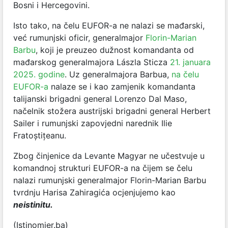
Bosni i Hercegovini.
Isto tako, na čelu EUFOR-a ne nalazi se mađarski,
već rumunjski oficir, generalmajor
Florin-Marian
Barbu
, koji je preuzeo dužnost komandanta od
mađarskog generalmajora Lászla Sticza
21. januara
2025. godine
. Uz generalmajora Barbua,
na čelu
EUFOR-a
nalaze se i kao zamjenik komandanta
talijanski brigadni general Lorenzo Dal Maso,
načelnik stožera austrijski brigadni general Herbert
Sailer i rumunjski zapovjedni narednik Ilie
Fratoștițeanu.
Zbog činjenice da Levante Magyar ne učestvuje u
komandnoj strukturi EUFOR-a na čijem se čelu
nalazi rumunjski generalmajor Florin-Marian Barbu
tvrdnju Harisa Zahiragića ocjenjujemo kao
neistinitu.
(Istinomjer.ba)