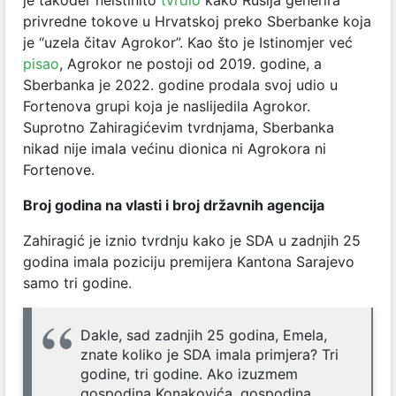
je također neistinito
tvrdio
kako Rusija generira
privredne tokove u Hrvatskoj preko Sberbanke koja
je “uzela čitav Agrokor”. Kao što je Istinomjer već
pisao
, Agrokor ne postoji od 2019. godine, a
Sberbanka je 2022. godine prodala svoj udio u
Fortenova grupi koja je naslijedila Agrokor.
Suprotno Zahiragićevim tvrdnjama, Sberbanka
nikad nije imala većinu dionica ni Agrokora ni
Fortenove.
Broj godina na vlasti i broj državnih agencija
Zahiragić je iznio tvrdnju kako je SDA u zadnjih 25
godina imala poziciju premijera Kantona Sarajevo
samo tri godine.
Dakle, sad zadnjih 25 godina, Emela,
znate koliko je SDA imala primjera? Tri
godine, tri godine. Ako izuzmem
gospodina Konakovića, gospodina