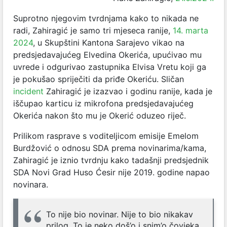
Suprotno njegovim tvrdnjama kako to nikada ne
radi, Zahiragić je samo tri mjeseca ranije,
14. marta
2024
, u Skupštini Kantona Sarajevo vikao na
predsjedavajućeg Elvedina Okerića, upućivao mu
uvrede i odgurivao zastupnika Elvisa Vretu koji ga
je pokušao spriječiti da priđe Okeriću. Sličan
incident
Zahiragić je izazvao i godinu ranije, kada je
iščupao karticu iz mikrofona predsjedavajućeg
Okerića nakon što mu je Okerić oduzeo riječ.
Prilikom rasprave s voditeljicom emisije Emelom
Burdžović o odnosu SDA prema novinarima/kama,
Zahiragić je iznio tvrdnju kako tadašnji predsjednik
SDA Novi Grad Huso Ćesir nije 2019. godine napao
novinara.
To nije bio novinar. Nije to bio nikakav
prilog. To je neko doš’o i snim’o čovjeka