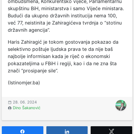
ombudsmena, Konkurentsko vijeće, Parlamentarnu
skupštinu BiH, ministarstva i samo Vijeće ministara.
Budući da ukupno državnih institucija nema 100,
već 77, neistinita je Zahiragićeva tvrdnja o “stotinu
državnih agencija”.
Haris Zahiragić je tokom gostovanja pokazao da
selektivno poštuje ljudska prava te da nije baš
najbolje informisan kada je riječ o ekonomski
pokazateljima u FBiH i regiji, kao i da ne zna šta
znači “prosipanje sile”.
(Istinomjer.ba)
28. 06. 2024
Dino Šakanović
Share
Share
Tweet