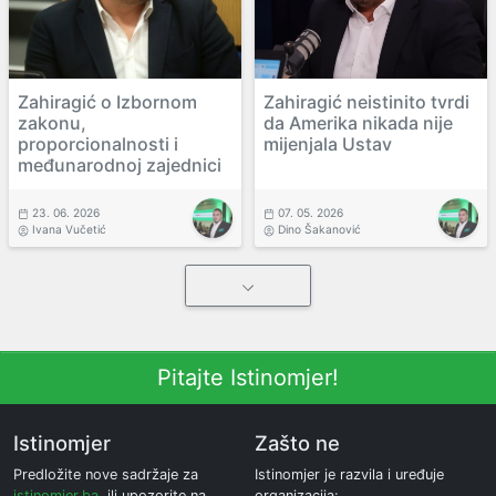
Zahiragić o Izbornom
Zahiragić neistinito tvrdi
zakonu,
da Amerika nikada nije
proporcionalnosti i
mijenjala Ustav
međunarodnoj zajednici
23. 06. 2026
07. 05. 2026
Ivana Vučetić
Dino Šakanović
Pitajte Istinomjer!
Istinomjer
Zašto ne
Predložite nove sadržaje za
Istinomjer je razvila i uređuje
istinomjer.ba
, ili upozorite na
organizacija: