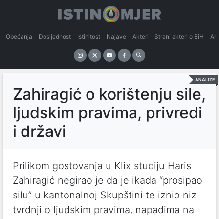
Obećanja
Dosljednost
Istinitost
Najave
Akteri
Strani akteri o BiH
An
ANALIZE
Zahiragić o korištenju sile,
ljudskim pravima, privredi
i državi
Prilikom gostovanja u Klix studiju Haris
Zahiragić negirao je da je ikada “prosipao
silu” u kantonalnoj Skupštini te iznio niz
tvrdnji o ljudskim pravima, napadima na