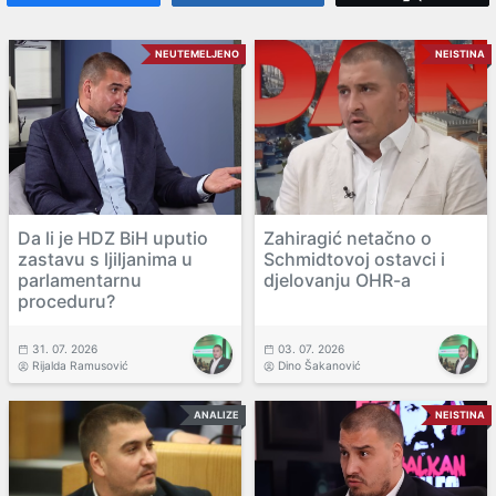
NEUTEMELJENO
NEISTINA
Da li je HDZ BiH uputio
Zahiragić netačno o
zastavu s ljiljanima u
Schmidtovoj ostavci i
parlamentarnu
djelovanju OHR-a
proceduru?
31. 07. 2026
03. 07. 2026
Rijalda Ramusović
Dino Šakanović
ANALIZE
NEISTINA