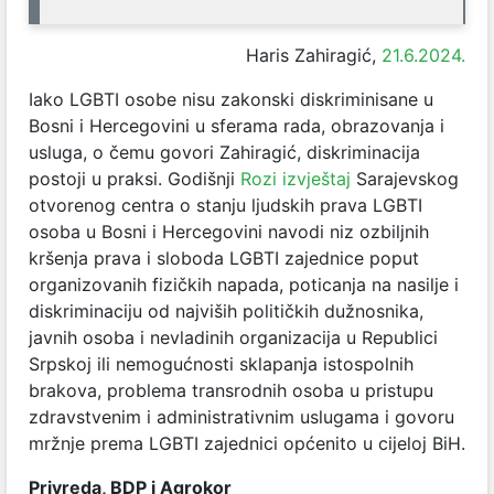
Haris Zahiragić,
21.6.2024.
Iako LGBTI osobe nisu zakonski diskriminisane u
Bosni i Hercegovini u sferama rada, obrazovanja i
usluga, o čemu govori Zahiragić, diskriminacija
postoji u praksi. Godišnji
Rozi izvještaj
Sarajevskog
otvorenog centra o stanju ljudskih prava LGBTI
osoba u Bosni i Hercegovini navodi niz ozbiljnih
kršenja prava i sloboda LGBTI zajednice poput
organizovanih fizičkih napada, poticanja na nasilje i
diskriminaciju od najviših političkih dužnosnika,
javnih osoba i nevladinih organizacija u Republici
Srpskoj ili nemogućnosti sklapanja istospolnih
brakova, problema transrodnih osoba u pristupu
zdravstvenim i administrativnim uslugama i govoru
mržnje prema LGBTI zajednici općenito u cijeloj BiH.
Privreda, BDP i Agrokor