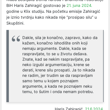
BiH Haris Zahiragić gostovao je
21. juna 2024.
godine u Klix studiju. Na početku emisije Zahiragić
je iznio tvrdnju kako nikada nije “prosipao silu” u
Skupštini.
Dakle, sila je konačno, zapravo, kako da
kažem, konačno ishodište onih koji
nemaju argumente. Dakle, kada se
raspravljate, to se u životu dešava.
Znate, kad se nekim raspravljate, pa
neko izgubi argumentaciju, krene se
derati, krene silu prospati. Ja to nikada
ne radim, jer trudim se da raspravljam
samo temu u kojem poznajem
argumente, a kada ne poznajem neku
temu, to šutim i onda nemam potrebu.
Haris Zahiragić,
21.6.2024.