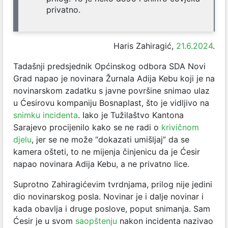
privatno.
Haris Zahiragić,
21.6.2024
.
Tadašnji predsjednik Općinskog odbora SDA Novi
Grad napao je novinara Žurnala Adija Kebu koji je na
novinarskom zadatku s javne površine snimao ulaz
u Ćesirovu kompaniju Bosnaplast, što je vidljivo na
snimku incidenta
. Iako je Tužilaštvo Kantona
Sarajevo procijenilo kako se ne radi o
krivičnom
djelu
, jer se ne može “dokazati umišljaj” da se
kamera ošteti, to ne mijenja činjenicu da je Ćesir
napao novinara Adija Kebu, a ne privatno lice.
Suprotno Zahiragićevim tvrdnjama, prilog nije jedini
dio novinarskog posla. Novinar je i dalje novinar i
kada obavlja i druge poslove, poput snimanja. Sam
Ćesir je u svom
saopštenju
nakon incidenta nazivao