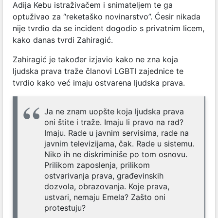
Adija Kebu istraživačem i snimateljem te ga
optuživao za “reketaško novinarstvo”. Ćesir nikada
nije tvrdio da se incident dogodio s privatnim licem,
kako danas tvrdi Zahiragić.
Zahiragić je također izjavio kako ne zna koja
ljudska prava traže članovi LGBTI zajednice te
tvrdio kako već imaju ostvarena ljudska prava.
Ja ne znam uopšte koja ljudska prava
oni štite i traže. Imaju li pravo na rad?
Imaju. Rade u javnim servisima, rade na
javnim televizijama, čak. Rade u sistemu.
Niko ih ne diskriminiše po tom osnovu.
Prilikom zaposlenja, prilikom
ostvarivanja prava, građevinskih
dozvola, obrazovanja. Koje prava,
ustvari, nemaju Emela? Zašto oni
protestuju?