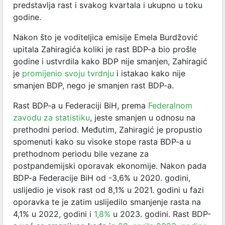
predstavlja rast i svakog kvartala i ukupno u toku
godine.
Nakon što je voditeljica emisije Emela Burdžović
upitala Zahiragića koliki je rast BDP-a bio prošle
godine i ustvrdila kako BDP nije smanjen, Zahiragić
je
promijenio svoju tvrdnju
i istakao kako nije
smanjen BDP, nego je smanjen rast BDP-a.
Rast BDP-a u Federaciji BiH, prema
Federalnom
zavodu za statistiku
, jeste smanjen u odnosu na
prethodni period. Međutim, Zahiragić je propustio
spomenuti kako su visoke stope rasta BDP-a u
prethodnom periodu bile vezane za
postpandemijski oporavak ekonomije. Nakon pada
BDP-a Federacije BiH od -3,6% u 2020. godini,
uslijedio je visok rast od 8,1% u 2021. godini u fazi
oporavka te je zatim uslijedilo smanjenje rasta na
4,1% u 2022, godini i
1,8%
u 2023. godini. Rast BDP-