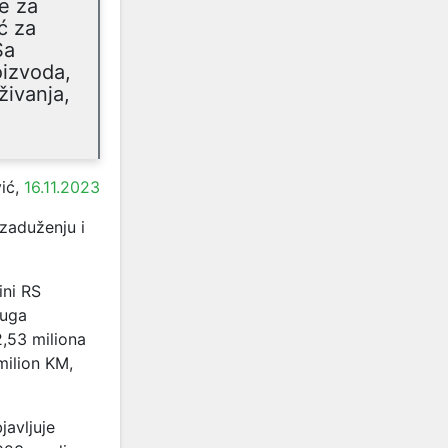
e za
ć za
Sa
izvoda,
živanja,
vić,
16.11.2023
zaduženju i
ini RS
duga
2,53 miliona
milion KM,
javljuje