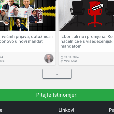
ivičnih prijava, optužnica i
Izbori, ali ne i promjena: Ko
ponovo u novi mandat
načelnici/e s višedecenijsk
mandatom
024
09. 11. 2024
ović
Minel Abaz
Pitajte Istinomjer!
ne
Linkovi
Pa