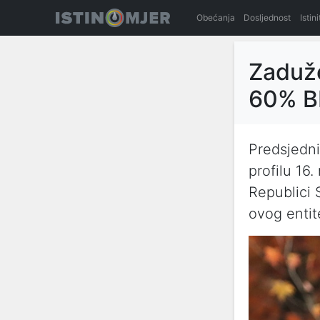
Obećanja
Dosljednost
Istin
Zaduže
60% B
Predsjedni
profilu 16
Republici 
ovog entit