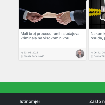
Mali broj procesuiranih slučajeva
Nakon kr
kriminala na visokom nivou
osuda, 
23. 05. 2025
06. 12. 2
Rijalda Ramusović
Belma Tir
Istinomjer
Zašto 