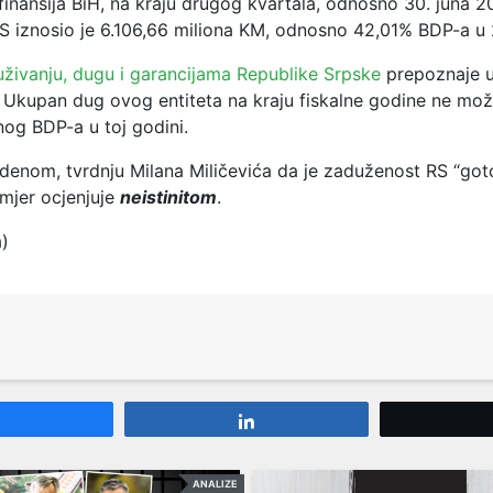
finansija BiH, na kraju drugog kvartala, odnosno 30. juna 2
S iznosio je 6.106,66 miliona KM, odnosno 42,01% BDP-a u 
živanju, dugu i garancijama Republike Srpske
prepoznaje u
. Ukupan dug ovog entiteta na kraju fiskalne godine ne može
og BDP-a u toj godini.
denom, tvrdnju Milana
Miličevića da je zaduženost RS “go
omjer ocjenjuje
neistinitom
.
a)
Share
Share
ANALIZE