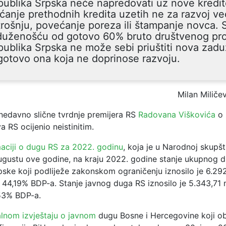
ublika Srpska neće napredovati uz nove kredit
ćanje prethodnih kredita uzetih ne za razvoj ve
rošnju, povećanje poreza ili štampanje novca. 
duženošću od gotovo 60% bruto društvenog pro
ublika Srpska ne može sebi priuštiti nova zadu
otovo ona koja ne doprinose razvoju.
Milan Miliče
 nedavno slične tvrdnje premijera RS
Radovana Viškovića
o 
a RS ocijenio neistinitim.
maciji o dugu RS za 2022. godinu
, koja je u Narodnoj skupšt
ugustu ove godine, na kraju 2022. godine stanje ukupnog 
pske koji podliježe zakonskom ograničenju iznosilo je 6.29
44,19% BDP-a. Stanje javnog duga RS iznosilo je 5.343,71 
53% BDP-a.
lnom izvještaju o javnom
dugu Bosne i Hercegovine koji ob