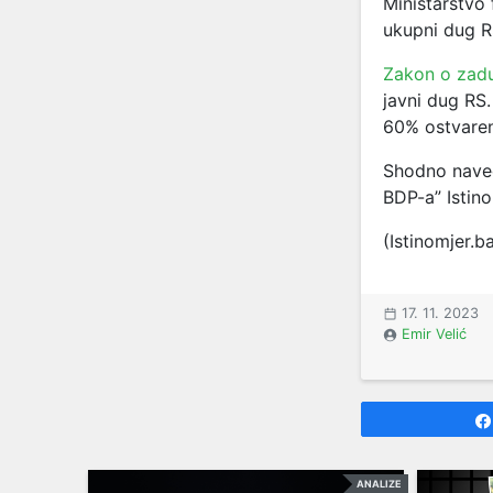
Ministarstvo 
ukupni dug R
Zakon o zadu
javni dug RS
60% ostvaren
Shodno nave
BDP-a” Istin
(Istinomjer.b
17. 11. 2023
Emir Velić
ANALIZE