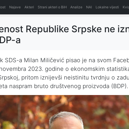
itost
Najave
Akteri
Strani akteri o BiH
Analize
NAI
Lokalne vijesti
Kvi
nost Republike Srpske ne iz
DP-a
k SDS-a Milan Miličević pisao je na svom Face
. novembra 2023. godine o ekonomskim statisti
Srpskoj, pritom iznijevši neistinitu tvrdnju o zad
eta naspram bruto društvenog proizvoda (BDP).