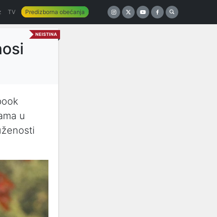
z
TV
Predizborna obećanja
NEISTINA
nosi
book
kama u
uženosti