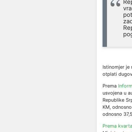
Rep
vra
pot
za
Rep
pog
Istinomjer je
otplati dugov
Prema
Infor
usvojena u a
Republike Sr
KM, odnosno 
odnosno 37,
Prema kvarta