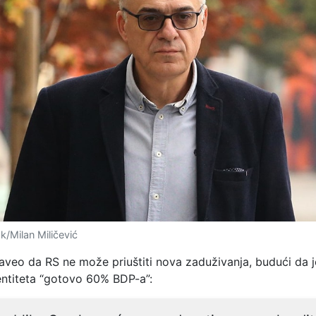
k/Milan Miličević
naveo da RS ne može priuštiti nova zaduživanja, budući da j
ntiteta “gotovo 60% BDP-a”: