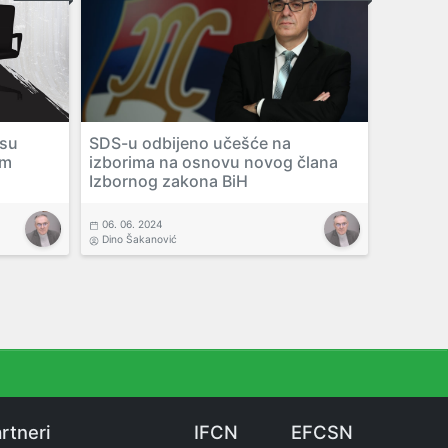
 su
SDS-u odbijeno učešće na
im
izborima na osnovu novog člana
Izbornog zakona BiH
06. 06. 2024
Dino Šakanović
rtneri
IFCN
EFCSN