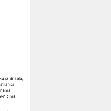
u iz Brisela,
stranici
inama
avnicima