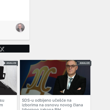
Tweet
ANALIZE
ANALIZE
 su
SDS-u odbijeno učešće na
im
izborima na osnovu novog člana
Izbornog zakona BiH