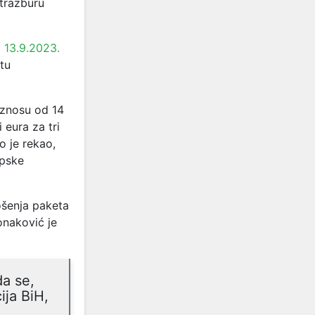
Strazburu
j
13.9.2023.
tu
iznosu od 14
 eura za tri
o je rekao,
opske
ošenja paketa
onaković je
da se,
ija BiH,