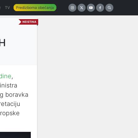
z
TV
Predizborna obećanja
NEISTINA
iH
dine
,
nistra
og boravka
retaciju
vropske