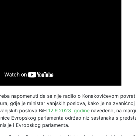
treba napomenuti da se nije radilo o Konakovićevom povratk
ura, gdje je ministar vanjskih poslova, kako je na zvaničnoj 
 vanjskih poslova BiH
12.9.2023. godine
navedeno, na marg
dnice Evropskog parlamenta održao niz sastanaka s predst
isije i Evropskog parlamenta.