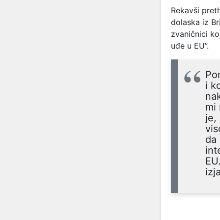
Rekavši preth
dolaska iz Br
zvaničnici k
uđe u EU”.
Pom
i k
nak
mi 
je,
vis
da 
int
EU.
izj