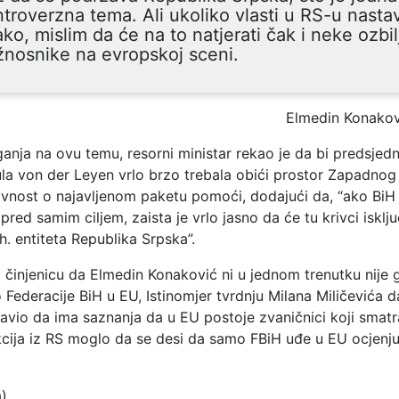
troverzna tema. Ali ukoliko vlasti u RS-u nasta
ko, mislim da će na to natjerati čak i neke ozbi
nosnike na evropskoj sceni.
Elmedin Konakov
ganja na ovu temu, resorni ministar rekao je da bi predsje
ula von der Leyen vrlo brzo trebala obići prostor Zapadnog
javnost o najavljenom paketu pomoći, dodajući da, “ako BiH 
pred samim ciljem, zaista je vrlo jasno da će tu krivci isklju
bh. entiteta Republika Srpska”.
 činjenicu da Elmedin Konaković ni u jednom trenutku nije 
Federacije BiH u EU, Istinomjer tvrdnju Milana Miličevića d
avio da ima saznanja da u EU postoje zvaničnici koji smatr
cija iz RS moglo da se desi da samo FBiH uđe u EU ocjenju
a)