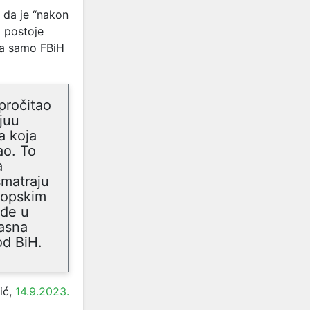
o da je “nakon
U postoje
 da samo FBiH
pročitao
juu
a koja
ao. To
a
smatraju
ropskim
uđe u
pasna
od BiH.
ić,
14.9.2023.