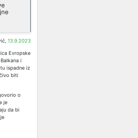
ve
ljne
ić,
13.9.2023
dnica Evropske
 Balkana i
tu ispadne iz
čivo biti
govorio o
a je
aju da bi
je