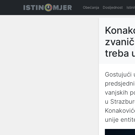
Obećanja
Dosljednost
Istin
Konako
zvanič
treba 
Gostujući 
predsjedni
vanjskih 
u Strazbur
Konaković
unije enti