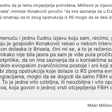
odno da je tema otcjepljenja potrošena, Miličević je izjavi
isela”, ministar Konaković poručio “da ima saznanja da u E
oji smatraju da bi zbog opstrukcija iz RS moglo da se desi
enuću i jednu čudnu izjavu koju sam, recimo, 
oju je gospodin Konaković rekao u nekom interv
on dolaska iz Brisela, čini mi se, a to je rečenic
nikako nije bila jasna pa sam je više puta pročit
 otprilike, da on ima saznanja da u kontaktima s
okim evropskim zvaničnicima postoje i oni koji 
bi zbog opstrukcija koje dolaze iz RS prema ev
egracijama, moglo da se dogodi da samo FBiH 
 To je jedna vrlo ozbiljna, ili neozbiljna i vrlo o
ava, koja govori o jednoj vrsti otcjepljenja FBiH 
Milan Miličev