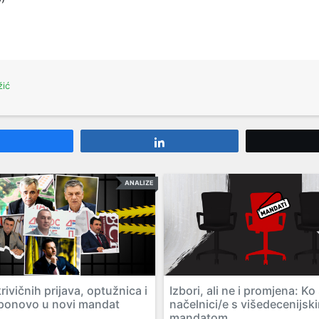
žić
Share
Share
ANALIZE
ivičnih prijava, optužnica i
Izbori, ali ne i promjena: Ko
ponovo u novi mandat
načelnici/e s višedecenijsk
mandatom