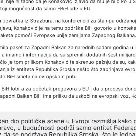
e, nije ni tačno da je Konaković izjavio da mu je bilo ko u 
toji mogućnost da samo FBiH uđe u EU.
 povratka iz Strazbura, na konferenciji za štampu održano
jevu, Konaković je na temu podrške BiH govorio u konteks
paketa pomoći Evropske unije zemljama Zapadnog Balkana.
emila paket za Zapadni Balkan za narednih sedam godina u 
a, a imamo i informaciju da su spremili dodatnih šest milijardi
čio je tom prilikom Konaković te skrenuo pažnju da su, kak
anja iz entiteta Republika Srpska nešto što zabrinjava evr
 što BiH smeta na evropskom putu.
a BiH lobira za početak pregovora s EU i da u procesu don
apadni Balkan BiH ima priliku da uskoči na evropski voz, K
an dio političke scene u Evropi razmišlja kako 
ravo, u budućnosti podrži samo entitet Federac
 da se podržava Republika Srpska, što je jedna