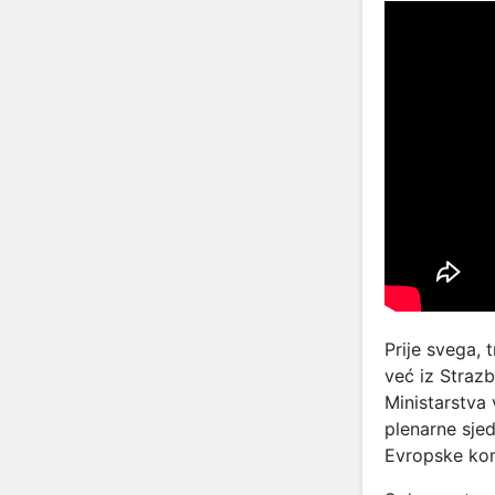
Prije svega, 
već iz Strazb
Ministarstva
plenarne sje
Evropske kom