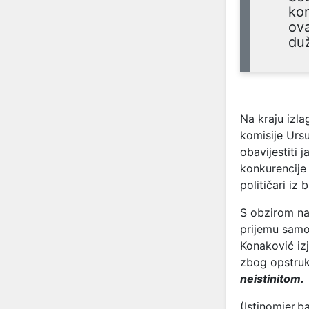
kon
ova
duž
Na kraju izla
komisije Urs
obavijestiti 
konkurencije 
političari iz 
S obzirom na
prijemu samo 
Konaković izj
zbog opstruk
neistinitom.
(Istinomjer.b