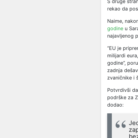
S druge stran
rekao da pos
Naime, nakon
godine
u Sara
najavljenog 
“EU je pripr
milijardi eur
godine”, poru
zadnja dešav
zvaničnike i
Potvrdivši d
podrške za Z
dodao:
Jed
zap
bez