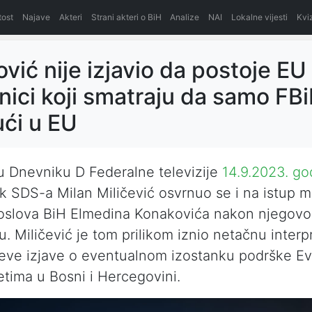
itost
Najave
Akteri
Strani akteri o BiH
Analize
NAI
Lokalne vijesti
Kvi
vić nije izjavio da postoje EU
nici koji smatraju da samo FB
ući u EU
u Dnevniku D Federalne televizije
14.9.2023. go
k SDS-a Milan Miličević osvrnuo se i na istup mi
poslova BiH Elmedina Konakovića nakon njegov
u. Miličević je tom prilikom iznio netačnu interp
eve izjave o eventualnom izostanku podrške E
tetima u Bosni i Hercegovini.