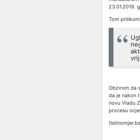
23.01.2019. g
Tom prilikom 
Ugl
neg
akt
vri
Obzirom da s
da je nakon 
novu Vladu Z
procesu ocje
(Istinomjer.b