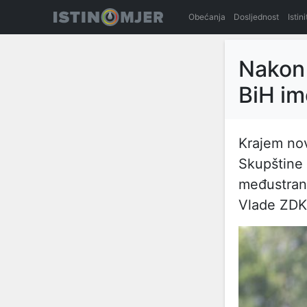
Obećanja
Dosljednost
Istin
Nakon
BiH i
Krajem no
Skupštine 
međustran
Vlade ZDK