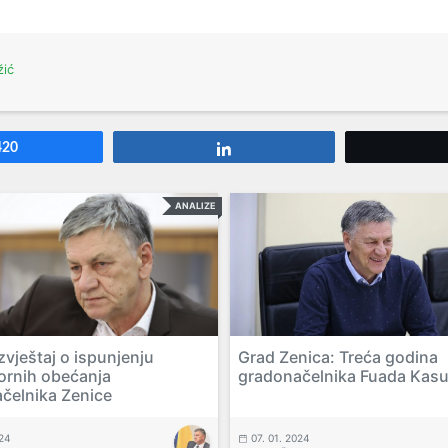
žić
420
Share
ANALIZE
izvještaj o ispunjenju
Grad Zenica: Treća godina
ornih obećanja
gradonačelnika Fuada Kas
čelnika Zenice
024
07. 01. 2024