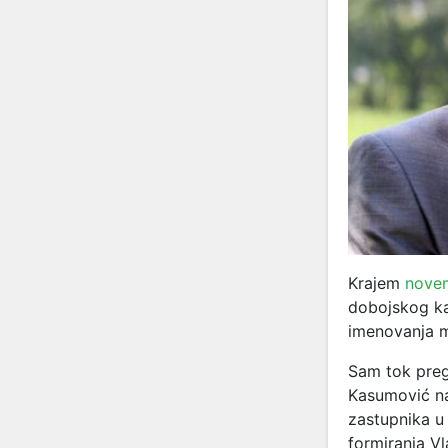
Krajem
novem
dobojskog ka
imenovanja 
Sam tok pre
Kasumović na
zastupnika u
formiranja V