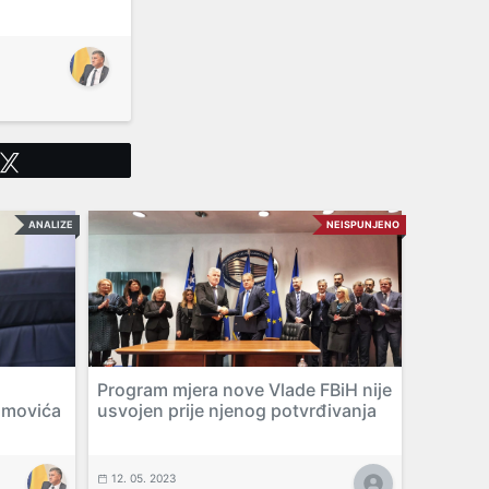
Tweet
ANALIZE
NEISPUNJENO
Program mjera nove Vlade FBiH nije
umovića
usvojen prije njenog potvrđivanja
12. 05. 2023