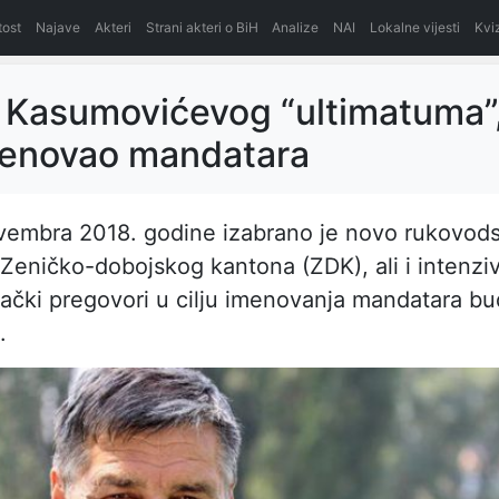
itost
Najave
Akteri
Strani akteri o BiH
Analize
NAI
Lokalne vijesti
Kvi
 Kasumovićevog “ultimatuma”
menovao mandatara
vembra 2018. godine izabrano je novo rukovod
Zeničko-dobojskog kantona (ZDK), ali i intenziv
ački pregovori u cilju imenovanja mandatara b
.