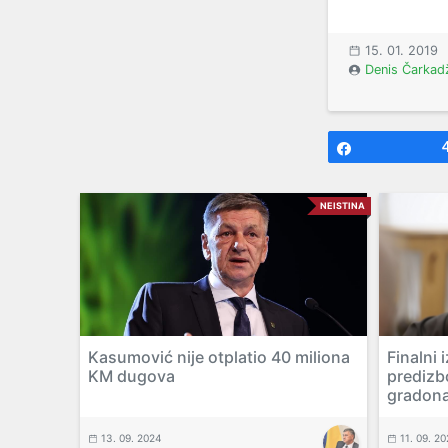
15. 01. 2019
Denis Čarkad
Share
NEISTINA
Kasumović nije otplatio 40 miliona
Finalni 
KM dugova
predizb
gradona
13. 09. 2024
11. 09. 2