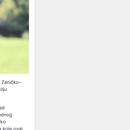
 Zeničko-
ilju
uad
jednog
oko
 koje ovaj