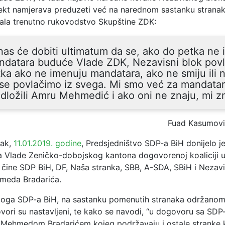
bjekt namjerava preduzeti već na narednom sastanku stranaka
asala trenutno rukovodstvo Skupštine ZDK:
as će dobiti ultimatum da se, ako do petka ne
ndatara buduće Vlade ZDK, Nezavisni blok pov
ka ako ne imenuju mandatara, ako ne smiju ili n
 se povlačimo iz svega. Mi smo već za mandata
dložili Amru Mehmedić i ako oni ne znaju, mi
Fuad Kasumov
tak,
11.01.2019. godine
, Predsjedništvo SDP-a BiH donijelo j
 Vlade Zeničko-dobojskog kantona dogovorenoj koaliciji 
 čine SDP BiH, DF, Naša stranka, SBB, A-SDA, SBiH i Nezavi
meda Bradarića.
loga SDP-a BiH, na sastanku pomenutih stranaka održano
ori su nastavljeni, te kako se navodi, “u dogovoru sa SDP
ehmedom Bradarićem kojeg podržavaju i ostale stranke ko