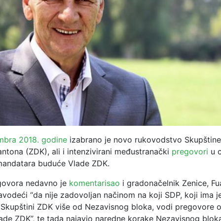
bra 2018. godine
izabrano je novo rukovodstvo Skupštine
ntona (ZDK), ali i intenzivirani međustranački
pregovori
u c
mandatara buduće Vlade ZDK.
govora nedavno je
komentarisao
i gradonačelnik Zenice, F
vodeći “da nije zadovoljan načinom na koji SDP, koji ima 
 Skupštini ZDK više od Nezavisnog bloka, vodi pregovore 
lade ZDK”, te tada najavio naredne korake Nezavisnog bloka