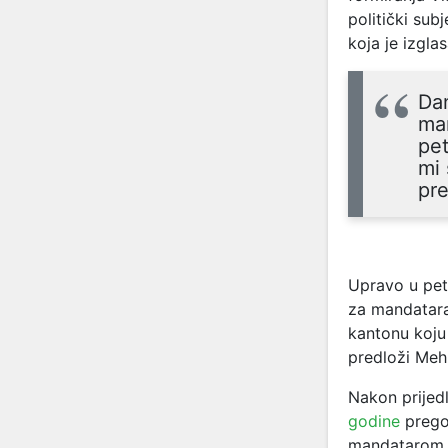
politički su
koja je izgl
Dan
ma
pet
mi
pre
Upravo u pe
za mandatara
kantonu koju
predloži Meh
Nakon prijed
godine
pregov
mandatarom M