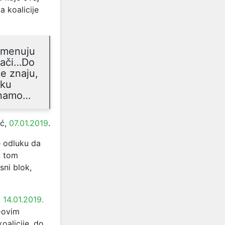
 koalicije
 imenuju
lači…Do
e znaju,
rku
 znamo…
ić,
07.01.2019
.
e odluku da
u tom
sni blok,
m
14.01.2019.
-ovim
alicije, do