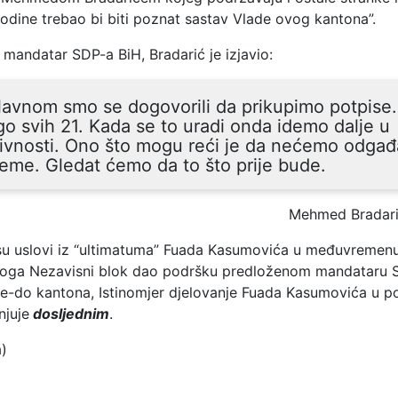
odine trebao bi biti poznat sastav Vlade ovog kantona”.
mandatar SDP-a BiH, Bradarić je izjavio:
avnom smo se dogovorili da prikupimo potpise.
o svih 21. Kada se to uradi onda idemo dalje u
ivnosti. Ono što mogu reći je da nećemo odgađ
jeme. Gledat ćemo da to što prije bude.
Mehmed Bradar
u uslovi iz “ultimatuma” Fuada Kasumovića u međuvremenu 
toga Nezavisni blok dao podršku predloženom mandataru 
e-do kantona, Istinomjer djelovanje Fuada Kasumovića u
njuje
dosljednim
.
a)