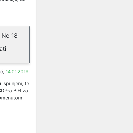
 Ne 18
ati
ić,
14.01.2019.
ispunjeni, te
SDP-a BiH za
 pomenutom