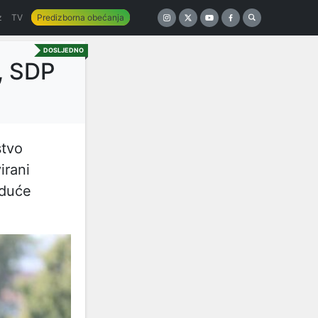
z
TV
Predizborna obećanja
DOSLJEDNO
, SDP
stvo
irani
uduće